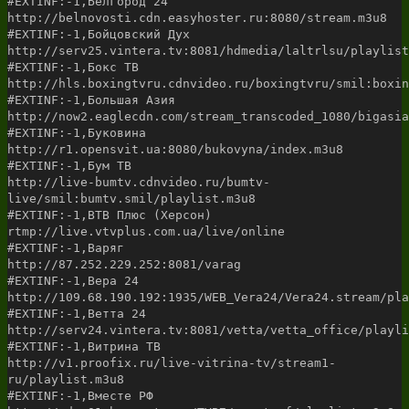
#EXTINF:-1,Белгород 24
http://belnovosti.cdn.easyhoster.ru:8080/stream.m3u8
#EXTINF:-1,Бойцовский Дух
http://serv25.vintera.tv:8081/hdmedia/laltrlsu/playlist
#EXTINF:-1,Бокс ТВ
http://hls.boxingtvru.cdnvideo.ru/boxingtvru/smil:boxin
#EXTINF:-1,Большая Азия
http://now2.eaglecdn.com/stream_transcoded_1080/bigasia
#EXTINF:-1,Буковина
http://r1.opensvit.ua:8080/bukovyna/index.m3u8
#EXTINF:-1,Бум ТВ
http://live-bumtv.cdnvideo.ru/bumtv-
live/smil:bumtv.smil/playlist.m3u8
#EXTINF:-1,ВТВ Плюс (Херсон)
rtmp://live.vtvplus.com.ua/live/online
#EXTINF:-1,Варяг
http://87.252.229.252:8081/varag
#EXTINF:-1,Вера 24
http://109.68.190.192:1935/WEB_Vera24/Vera24.stream/pla
#EXTINF:-1,Ветта 24
http://serv24.vintera.tv:8081/vetta/vetta_office/playli
#EXTINF:-1,Витрина ТВ
http://v1.proofix.ru/live-vitrina-tv/stream1-
ru/playlist.m3u8
#EXTINF:-1,Вместе РФ