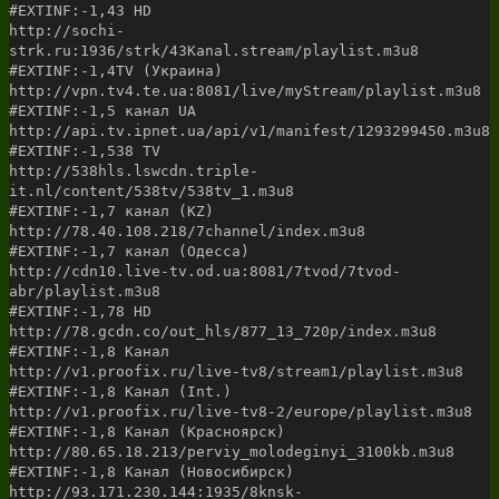
#EXTINF:-1,43 HD
http://sochi-
strk.ru:1936/strk/43Kanal.stream/playlist.m3u8
#EXTINF:-1,4TV (Украина)
http://vpn.tv4.te.ua:8081/live/myStream/playlist.m3u8
#EXTINF:-1,5 канал UA
http://api.tv.ipnet.ua/api/v1/manifest/1293299450.m3u8
#EXTINF:-1,538 TV
http://538hls.lswcdn.triple-
it.nl/content/538tv/538tv_1.m3u8
#EXTINF:-1,7 канал (KZ)
http://78.40.108.218/7channel/index.m3u8
#EXTINF:-1,7 канал (Одесса)
http://cdn10.live-tv.od.ua:8081/7tvod/7tvod-
abr/playlist.m3u8
#EXTINF:-1,78 HD
http://78.gcdn.co/out_hls/877_13_720p/index.m3u8
#EXTINF:-1,8 Канал
http://v1.proofix.ru/live-tv8/stream1/playlist.m3u8
#EXTINF:-1,8 Канал (Int.)
http://v1.proofix.ru/live-tv8-2/europe/playlist.m3u8
#EXTINF:-1,8 Канал (Красноярск)
http://80.65.18.213/perviy_molodeginyi_3100kb.m3u8
#EXTINF:-1,8 Канал (Новосибирск)
http://93.171.230.144:1935/8knsk-