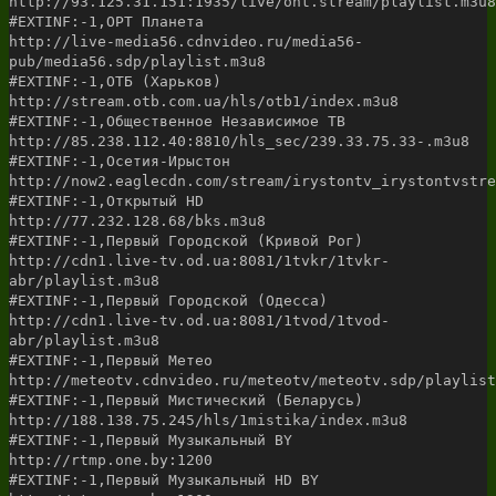
http://93.125.31.151:1935/live/ont.stream/playlist.m3u8
#EXTINF:-1,ОРТ Планета
http://live-media56.cdnvideo.ru/media56-
pub/media56.sdp/playlist.m3u8
#EXTINF:-1,ОТБ (Харьков)
http://stream.otb.com.ua/hls/otb1/index.m3u8
#EXTINF:-1,Общественное Независимое ТВ
http://85.238.112.40:8810/hls_sec/239.33.75.33-.m3u8
#EXTINF:-1,Осетия-Ирыстон
http://now2.eaglecdn.com/stream/irystontv_irystontvstre
#EXTINF:-1,Открытый HD
http://77.232.128.68/bks.m3u8
#EXTINF:-1,Первый Городской (Кривой Рог)
http://cdn1.live-tv.od.ua:8081/1tvkr/1tvkr-
abr/playlist.m3u8
#EXTINF:-1,Первый Городской (Одесса)
http://cdn1.live-tv.od.ua:8081/1tvod/1tvod-
abr/playlist.m3u8
#EXTINF:-1,Первый Метео
http://meteotv.cdnvideo.ru/meteotv/meteotv.sdp/playlist
#EXTINF:-1,Первый Мистический (Беларусь)
http://188.138.75.245/hls/1mistika/index.m3u8
#EXTINF:-1,Первый Музыкальный BY
http://rtmp.one.by:1200
#EXTINF:-1,Первый Музыкальный HD BY