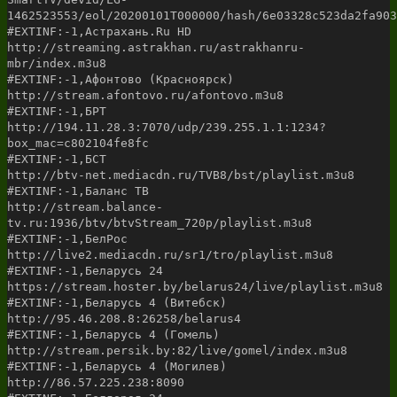
1462523553/eol/20200101T000000/hash/6e03328c523da2fa903
#EXTINF:-1,Астрахань.Ru HD
http://streaming.astrakhan.ru/astrakhanru-
mbr/index.m3u8
#EXTINF:-1,Афонтово (Красноярск)
http://stream.afontovo.ru/afontovo.m3u8
#EXTINF:-1,БРТ
http://194.11.28.3:7070/udp/239.255.1.1:1234?
box_mac=c802104fe8fc
#EXTINF:-1,БСТ
http://btv-net.mediacdn.ru/TVB8/bst/playlist.m3u8
#EXTINF:-1,Баланс ТВ
http://stream.balance-
tv.ru:1936/btv/btvStream_720p/playlist.m3u8
#EXTINF:-1,БелРос
http://live2.mediacdn.ru/sr1/tro/playlist.m3u8
#EXTINF:-1,Беларусь 24
https://stream.hoster.by/belarus24/live/playlist.m3u8
#EXTINF:-1,Беларусь 4 (Витебск)
http://95.46.208.8:26258/belarus4
#EXTINF:-1,Беларусь 4 (Гомель)
http://stream.persik.by:82/live/gomel/index.m3u8
#EXTINF:-1,Беларусь 4 (Могилев)
http://86.57.225.238:8090