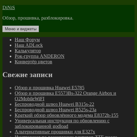
Перейти
DiNiS
к
Обзор, прошивка, разблокировка.
содержимому
Меню и виджеты
Наш Форум
Наш ADLock
Калькулятор
Рок-группа ANDERON
Конвертёр цветов
Свежие записи
Обзор и прошивка Huawei E5785
Обзор и прошивка E5573Bs-322 Orange Airbox и
O2MobileWiFI
Беспроводной шлюз Huawei B315s-22
Беспроводной шлюз Huawei B525s-23a
Краткий обзор обновлённого модема E8372h-155
Универсальная инструкция по обновлению с
заблокированной godload
Альтернативные прошивки для E327x