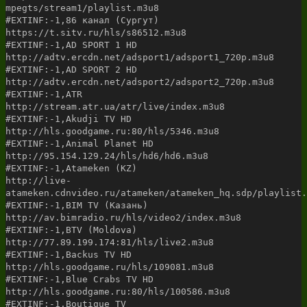
mpegts/stream1/playlist.m3u8
#EXTINF:-1,86 канал (Сургут)
https://t.sitv.ru/hls/s86512.m3u8
#EXTINF:-1,AD SPORT 1 HD
http://adtv.ercdn.net/adsport1/adsport1_720p.m3u8
#EXTINF:-1,AD SPORT 2 HD
http://adtv.ercdn.net/adsport2/adsport2_720p.m3u8
#EXTINF:-1,ATR
http://stream.atr.ua/atr/live/index.m3u8
#EXTINF:-1,Akudji TV HD
http://hls.goodgame.ru:80/hls/5346.m3u8
#EXTINF:-1,Animal Planet HD
http://95.154.129.24/hls/hd6/hd6.m3u8
#EXTINF:-1,Atameken (KZ)
http://live-
atameken.cdnvideo.ru/atameken/atameken_hq.sdp/playlist.
#EXTINF:-1,BIM TV (Казань)
http://av.bimradio.ru/hls/video2/index.m3u8
#EXTINF:-1,BTV (Moldova)
http://77.89.199.174:81/hls/live2.m3u8
#EXTINF:-1,Backus TV HD
http://hls.goodgame.ru/hls/109081.m3u8
#EXTINF:-1,Blue Crabs TV HD
http://hls.goodgame.ru:80/hls/100586.m3u8
#EXTINF:-1,Boutique TV