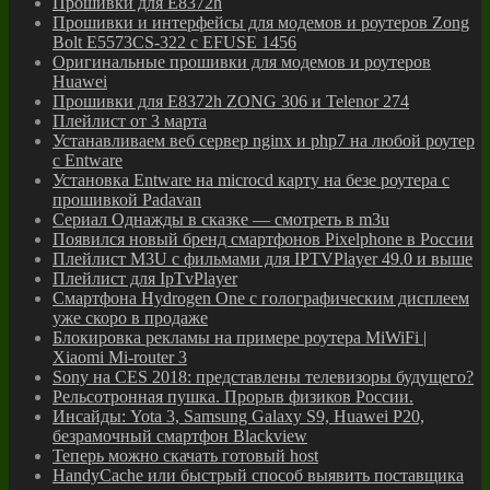
Прошивки для E8372h
Прошивки и интерфейсы для модемов и роутеров Zong
Bolt E5573CS-322 с EFUSE 1456
Оригинальные прошивки для модемов и роутеров
Huawei
Прошивки для E8372h ZONG 306 и Telenor 274
Плейлист от 3 марта
Устанавливаем веб сервер nginx и php7 на любой роутер
с Entware
Установка Entware на microcd карту на безе роутера с
прошивкой Padavan
Сериал Однажды в сказке — смотреть в m3u
Появился новый бренд смартфонов Pixelphone в России
Плейлист M3U с фильмами для IPTVPlayer 49.0 и выше
Плейлист для IpTvPlayer
Cмартфона Hydrogen One с голографическим дисплеем
уже скоро в продаже
Блокировка рекламы на примере роутера MiWiFi |
Xiaomi Mi-router 3
Sony на CES 2018: представлены телевизоры будущего?
Рельсотронная пушка. Прорыв физиков России.
Инсайды: Yota 3, Samsung Galaxy S9, Huawei P20,
безрамочный смартфон Blackview
Теперь можно скачать готовый host
HandyCache или быстрый способ выявить поставщика