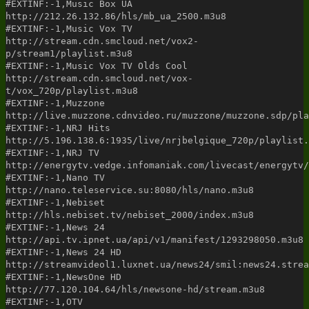
#EXTINF:-1,Music Box UA
http://212.26.132.86/hls/mb_ua_2500.m3u8
#EXTINF:-1,Music Vox TV
http://stream.cdn.smcloud.net/vox2-
p/stream1/playlist.m3u8
#EXTINF:-1,Music Vox TV Olds Cool
http://stream.cdn.smcloud.net/vox-
t/vox_720p/playlist.m3u8
#EXTINF:-1,Muzzone
http://live.muzzone.cdnvideo.ru/muzzone/muzzone.sdp/pla
#EXTINF:-1,NRJ Hits
http://5.196.138.6:1935/live/nrjbelgique_720p/playlist.
#EXTINF:-1,NRJ TV
http://energytv.vedge.infomaniak.com/livecast/energytv/
#EXTINF:-1,Nano TV
http://nano.teleservice.su:8080/hls/nano.m3u8
#EXTINF:-1,Nebiset
http://hls.nebiset.tv/nebiset_2000/index.m3u8
#EXTINF:-1,News 24
http://api.tv.ipnet.ua/api/v1/manifest/1293298050.m3u8
#EXTINF:-1,News 24 HD
http://streamvideol1.luxnet.ua/news24/smil:news24.strea
#EXTINF:-1,NewsOne HD
http://77.120.104.64/hls/newsone-hd/stream.m3u8
#EXTINF:-1,OTV