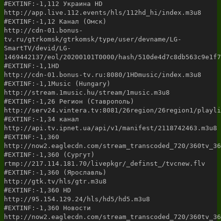
#EXTINF:-1,112 Украина HD
http://app.live.112.events/hls/112hd_hi/index.m3u8
#EXTINF:-1,12 Канал (Омск)
http://cdn-01.bonus-
tv.ru/gtrkomsk/gtrkomsk/type/user/devname/LG-
SmartTV/devid/LG-
1469442137/eol/20200101T0000/hash/510de4d7c8db563c9e1f7
#EXTINF:-1,1HD
http://cdn-01.bonus-tv.ru:8080/1HDmusic/index.m3u8
#EXTINF:-1,1Music (Hungary)
http://stream.1music.hu/stream/1music.m3u8
#EXTINF:-1,26 Регион (Ставрополь)
http://serv24.vintera.tv:8081/26region/26region1/playli
#EXTINF:-1,34 канал
http://api.tv.ipnet.ua/api/v1/manifest/2118742463.m3u8
#EXTINF:-1,360
http://now2.eaglecdn.com/stream_transcoded_720/360tv_36
#EXTINF:-1,360 (Сургут)
rtmp://217.114.181.70/livepkgr/_definst_/tvcnew.flv
#EXTINF:-1,360 (Ярославль)
http://gtk.tv/hls/gtr.m3u8
#EXTINF:-1,360 HD
http://95.154.129.24/hls/hd5/hd5.m3u8
#EXTINF:-1,360 Новости
http://now2.eaglecdn.com/stream_transcoded_720/360tv_36