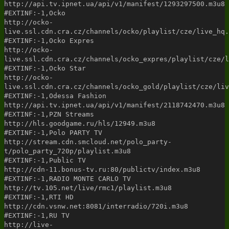
http://api.tv.ipnet.ua/api/v1/manifest/1293297500.m3u8
#EXTINF:-1,Ocko
http://ocko-
live.ssl.cdn.cra.cz/channels/ocko/playlist/cze/live_hq.
#EXTINF:-1,Ocko Expres
http://ocko-
live.ssl.cdn.cra.cz/channels/ocko_expres/playlist/cze/l
#EXTINF:-1,Ocko Star
http://ocko-
live.ssl.cdn.cra.cz/channels/ocko_gold/playlist/cze/liv
#EXTINF:-1,Odessa Fashion
http://api.tv.ipnet.ua/api/v1/manifest/2118742470.m3u8
#EXTINF:-1,PZN Streams
http://hls.goodgame.ru/hls/12949.m3u8
#EXTINF:-1,Polo PARTY TV
http://stream.cdn.smcloud.net/polo_party-
t/polo_party_720p/playlist.m3u8
#EXTINF:-1,Public TV
http://cdn-11.bonus-tv.ru:80/publictv/index.m3u8
#EXTINF:-1,RADIO MONTE CARLO TV
http://tv.105.net/live/rmc1/playlist.m3u8
#EXTINF:-1,RTI HD
http://cdn.vsnw.net:8081/interradio/720i.m3u8
#EXTINF:-1,RU TV
http://live-