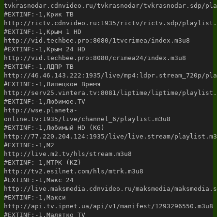
tvkrasnodar.cdnvideo.ru/tvkrasnodar/tvkrasnodar.sdp/pla
#EXTINF:-1,Крик ТВ
http://rictv.cdnvideo.ru:1935/rictv/rictv.sdp/playlist.
#EXTINF:-1,Крым 1 HD
http://vid.techbee.pro:8080/1tvcrimea/index.m3u8
#EXTINF:-1,Крым 24 HD
http://vid.techbee.pro:8080/crimea24/index.m3u8
#EXTINF:-1,ЛДПР ТВ
http://46.46.143.222:1935/live/mp4:ldpr.stream_720p/pla
#EXTINF:-1,Липецкое Время
http://serv25.vintera.tv:8081/liptime/liptime/playlist.
#EXTINF:-1,Любимое.TV
http://wse.planeta-
online.tv:1935/live/channel_6/playlist.m3u8
#EXTINF:-1,Любимый HD (KG)
http://77.220.204.124:1935/live/live.stream/playlist.m3
#EXTINF:-1,М2
http://live.m2.tv/hls/stream.m3u8
#EXTINF:-1,МТРК (KZ)
http://tv2.esilnet.com/hls/mtrk.m3u8
#EXTINF:-1,Макс 24
http://live.maksmedia.cdnvideo.ru/maksmedia/maksmedia.s
#EXTINF:-1,Макси
http://api.tv.ipnet.ua/api/v1/manifest/1293296550.m3u8
#EXTINF:-1,Малятко TV