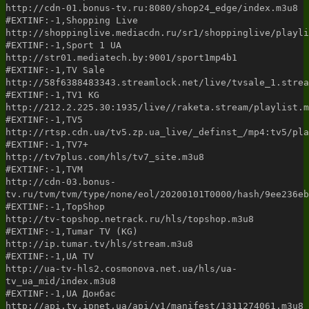
http://cdn-01.bonus-tv.ru:8080/shop24_edge/index.m3u8
#EXTINF:-1,Shopping Live
http://shoppinglive.mediacdn.ru/sr1/shoppinglive/playli
#EXTINF:-1,Sport 1 UA
http://str01.mediatech.by:9001/sport1mp4b1
#EXTINF:-1,TV Sale
http://58f6388483343.streamlock.net/live/tvsale_1.strea
#EXTINF:-1,TV1 KG
http://212.2.225.30:1935/live//raketa.stream/playlist.m
#EXTINF:-1,TV5
http://rtsp.cdn.ua/tv5.zp.ua_live/_definst_/mp4:tv5/pla
#EXTINF:-1,TV7+
http://tv7plus.com/hls/tv7_site.m3u8
#EXTINF:-1,TVM
http://cdn-03.bonus-
tv.ru/tvm/tvm/type/none/eol/20200101T0000/hash/9ee236eb
#EXTINF:-1,TopShop
http://tv-topshop.netrack.ru/hls/topshop.m3u8
#EXTINF:-1,Tumar TV (KG)
http://ip.tumar.tv/hls/stream.m3u8
#EXTINF:-1,UA TV
http://ua-tv-hls2.cosmonova.net.ua/hls/ua-
tv_ua_mid/index.m3u8
#EXTINF:-1,UA Донбас
http://api.tv.ipnet.ua/api/v1/manifest/1311274061.m3u8