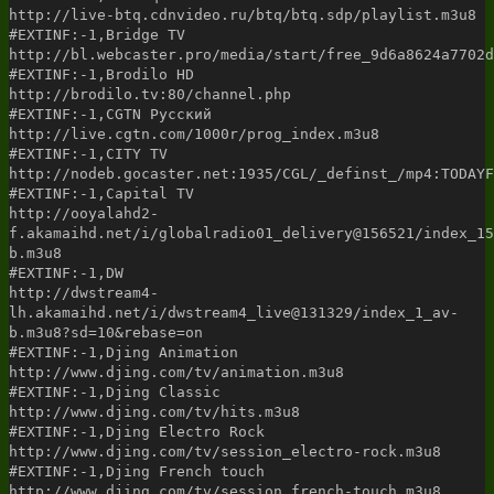
http://live-btq.cdnvideo.ru/btq/btq.sdp/playlist.m3u8
#EXTINF:-1,Bridge TV
http://bl.webcaster.pro/media/start/free_9d6a8624a7702d
#EXTINF:-1,Brodilo HD
http://brodilo.tv:80/channel.php
#EXTINF:-1,CGTN Русский
http://live.cgtn.com/1000r/prog_index.m3u8
#EXTINF:-1,CITY TV
http://nodeb.gocaster.net:1935/CGL/_definst_/mp4:TODAYF
#EXTINF:-1,Capital TV
http://ooyalahd2-
f.akamaihd.net/i/globalradio01_delivery@156521/index_15
b.m3u8
#EXTINF:-1,DW
http://dwstream4-
lh.akamaihd.net/i/dwstream4_live@131329/index_1_av-
b.m3u8?sd=10&rebase=on
#EXTINF:-1,Djing Animation
http://www.djing.com/tv/animation.m3u8
#EXTINF:-1,Djing Classic
http://www.djing.com/tv/hits.m3u8
#EXTINF:-1,Djing Electro Rock
http://www.djing.com/tv/session_electro-rock.m3u8
#EXTINF:-1,Djing French touch
http://www.djing.com/tv/session_french-touch.m3u8