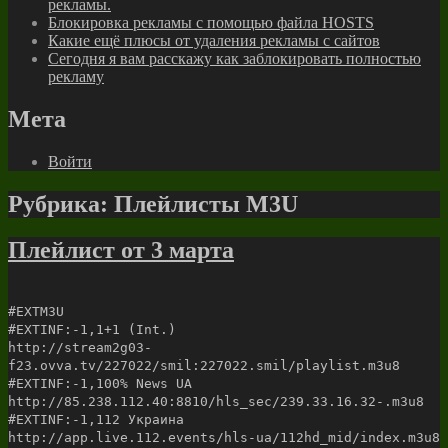
рекламы.
Блокировка рекламы с помощью файла HOSTS
Какие ещё плюсы от удаления рекламы с сайтов
Сегодня я вам расскажу как заблокировать полностью
рекламу
Мета
Войти
Рубрика:
Плейлисты M3U
Плейлист от 3 марта
#EXTM3U
#EXTINF:-1,1+1 (Int.)
http://stream2g03-
f23.ovva.tv/227022/smil:227022.smil/playlist.m3u8
#EXTINF:-1,100% News UA
http://85.238.112.40:8810/hls_sec/239.33.16.32-.m3u8
#EXTINF:-1,112 Украина
http://app.live.112.events/hls-ua/112hd_mid/index.m3u8