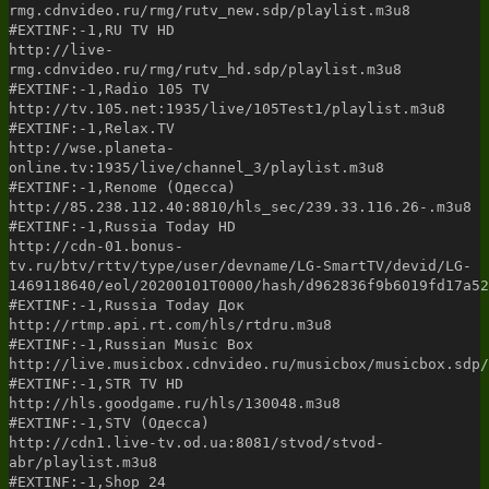
rmg.cdnvideo.ru/rmg/rutv_new.sdp/playlist.m3u8
#EXTINF:-1,RU TV HD
http://live-
rmg.cdnvideo.ru/rmg/rutv_hd.sdp/playlist.m3u8
#EXTINF:-1,Radio 105 TV
http://tv.105.net:1935/live/105Test1/playlist.m3u8
#EXTINF:-1,Relax.TV
http://wse.planeta-
online.tv:1935/live/channel_3/playlist.m3u8
#EXTINF:-1,Renome (Одесса)
http://85.238.112.40:8810/hls_sec/239.33.116.26-.m3u8
#EXTINF:-1,Russia Today HD
http://cdn-01.bonus-
tv.ru/btv/rttv/type/user/devname/LG-SmartTV/devid/LG-
1469118640/eol/20200101T0000/hash/d962836f9b6019fd17a52
#EXTINF:-1,Russia Today Док
http://rtmp.api.rt.com/hls/rtdru.m3u8
#EXTINF:-1,Russian Music Box
http://live.musicbox.cdnvideo.ru/musicbox/musicbox.sdp/
#EXTINF:-1,STR TV HD
http://hls.goodgame.ru/hls/130048.m3u8
#EXTINF:-1,STV (Одесса)
http://cdn1.live-tv.od.ua:8081/stvod/stvod-
abr/playlist.m3u8
#EXTINF:-1,Shop 24