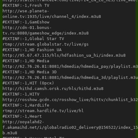
#EXTINF:-1,Fresh TV
http://wse.planeta-
online.tv:1935/live/channel_4/index.m3u8
#EXTINF:-1,GamEshow
http://cdn-01.bonus-
tv.ru:8080/gameshow_edge/index.m3u8
#EXTINF:-1,Global Star TV
rtmp://stream.globalstar.tv/live/gs
#EXTINF:-1,HD Fashion UA
http://95.67.47.115/hls/hdfashion_ua_hi/index.m3u8
#EXTINF:-1,HD Media
http://62.76.26.81:8081/hdmedia/hdmedia_pay/playlist.m3
#EXTINF:-1,HD Media 3D
http://62.76.26.81:8081/hdmedia/hdmedia_3d/playlist.m3u
#EXTINF:-1,HIT (Орск)
http://hithd.camsh.orsk.ru/hls/hithd.m3u8
#EXTINF:-1,HITV
http://rosshow.gcdn.co/rosshow_live/hittv/chunklist_b32
#EXTINF:-1,HardLife
rtmp://stream.hardlife.tv/live/hl
#EXTINF:-1,Heart
http://ooyalahd2-
f.akamaihd.net/i/globalradio02_delivery@156522/index_15
b.m3u8