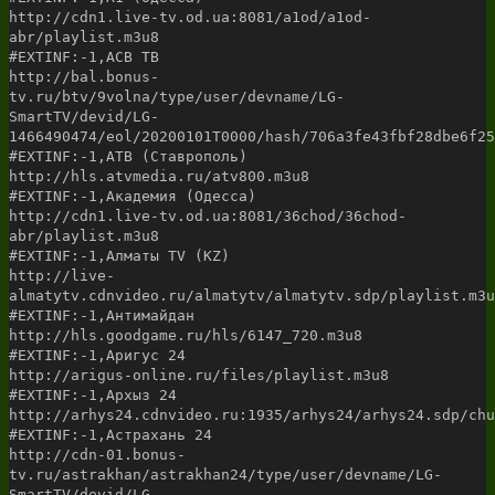
http://cdn1.live-tv.od.ua:8081/a1od/a1od-
abr/playlist.m3u8
#EXTINF:-1,АСВ ТВ
http://bal.bonus-
tv.ru/btv/9volna/type/user/devname/LG-
SmartTV/devid/LG-
1466490474/eol/20200101T0000/hash/706a3fe43fbf28dbe6f25
#EXTINF:-1,АТВ (Ставрополь)
http://hls.atvmedia.ru/atv800.m3u8
#EXTINF:-1,Академия (Одесса)
http://cdn1.live-tv.od.ua:8081/36chod/36chod-
abr/playlist.m3u8
#EXTINF:-1,Алматы TV (KZ)
http://live-
almatytv.cdnvideo.ru/almatytv/almatytv.sdp/playlist.m3u
#EXTINF:-1,Антимайдан
http://hls.goodgame.ru/hls/6147_720.m3u8
#EXTINF:-1,Аригус 24
http://arigus-online.ru/files/playlist.m3u8
#EXTINF:-1,Архыз 24
http://arhys24.cdnvideo.ru:1935/arhys24/arhys24.sdp/chu
#EXTINF:-1,Астрахань 24
http://cdn-01.bonus-
tv.ru/astrakhan/astrakhan24/type/user/devname/LG-
SmartTV/devid/LG-