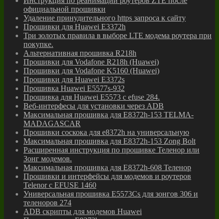
Инструкция по реанимации роутеров ZTE после
официальной прошивки
Удаление принудительного https запроса к сайту
Прошивки для Huawei E3372h
Три золотых правила в выборе LTE модема роутера при
покупке.
Альтернативная прошивка R218h
Прошивки для Vodafone R218h (Huawei)
Прошивки для Vodafone K5160 (Huawei)
Прошивки для Huawei E3372s
Прошивка Huawei E5577s-932
Прошивка для Huawei E5573 с efuse 284.
Веб-интерфесы для установки через ADB
Максимальная прошивка для E8372h-153 TELMA-
MADAGASCAR
Прошивки соскока для e8372h на универсальную
Максимальная прошивка для E8372h-153 Zong Bolt
Расширенная инструкция по прошивке Теленор или
Зонг модемов.
Максимальная прошивка для E8372h-608 Теленор
Прошивки и интерфейсы для модемов и роутеров
Telenor с EFUSE 1460
Универсальная прошивка E5573Cs для зонгов 306 и
теленоров 274
ADB скрипты для модемов Huawei