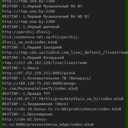
http://rtmp.one.by:1300
#EXTINF:-1,Первый Музыкальный RU BY
http://rtmp.one.by:2200
#EXTINF:-1,Первый Музыкальный RU HD BY
http://rtmp.one.by:2300
#EXTINF:-1,Первый деловой
http://pershij-dlovij-
hls3.cosmonova.net.ua/hls/pershij-
dlovij_ua_mid/index.m3u8
#EXTINF:-1,Перший Заходний
http://rtmp.cdn.ua/1zahid.com_live/_definst_/livestream
#EXTINF:-1,Перший Козацький
rtmp://217.20.182.229/live/livestream
#EXTINF:-1,Пинск
http://87.252.229.252:8083/pinsk
#EXTINF:-1,Познавательное ТВ (Беларусь)
http://188.138.75.245:9080/mnogo-
tv.com/PoznavatelnoeTV/index.m3u8
#EXTINF:-1,Правда ТУТ
http://95.67.77.59/hls/pravdatytkyiv_ua_hi/index.m3u8
#EXTINF:-1,Продвижение (Омск)
http://cdn-10.bonus-tv.ru:80/prodvizhenie/index.m3u8
#EXTINF:-1,Просвещение
http://cdn-01.bonus-
tv.ru:8080/prosveschenie_edge/index.m3u8