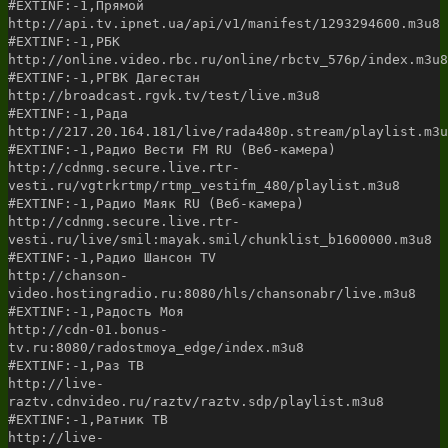
#EXTINF:-1,Прямой
http://api.tv.ipnet.ua/api/v1/manifest/1293294600.m3u8
#EXTINF:-1,РБК
http://online.video.rbc.ru/online/rbctv_576p/index.m3u8
#EXTINF:-1,РГВК Дагестан
http://broadcast.rgvk.tv/test/live.m3u8
#EXTINF:-1,Рада
http://217.20.164.181/live/rada480p.stream/playlist.m3u
#EXTINF:-1,Радио Вести FM RU (Веб-камера)
http://cdnmg.secure.live.rtr-
vesti.ru/vgtrkrtmp/rtmp_vestifm_480/playlist.m3u8
#EXTINF:-1,Радио Маяк RU (Веб-камера)
http://cdnmg.secure.live.rtr-
vesti.ru/live/smil:mayak.smil/chunklist_b1600000.m3u8
#EXTINF:-1,Радио Шансон TV
http://chanson-
video.hostingradio.ru:8080/hls/chansonabr/live.m3u8
#EXTINF:-1,Радость Моя
http://cdn-01.bonus-
tv.ru:8080/radostmoya_edge/index.m3u8
#EXTINF:-1,Раз ТВ
http://live-
raztv.cdnvideo.ru/raztv/raztv.sdp/playlist.m3u8
#EXTINF:-1,Ратник ТВ
http://live-