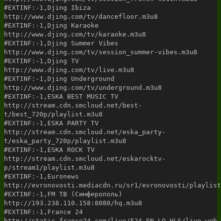
#EXTINF:-1,Djing Ibiza
http://www.djing.com/tv/dancefloor.m3u8
#EXTINF:-1,Djing Karaoke
http://www.djing.com/tv/karaoke.m3u8
#EXTINF:-1,Djing Summer Vibes
http://www.djing.com/tv/session_summer-vibes.m3u8
#EXTINF:-1,Djing TV
http://www.djing.com/tv/live.m3u8
#EXTINF:-1,Djing Underground
http://www.djing.com/tv/underground.m3u8
#EXTINF:-1,ESKA BEST MUSIC TV
http://stream.cdn.smcloud.net/best-
t/best_720p/playlist.m3u8
#EXTINF:-1,ESKA PARTY TV
http://stream.cdn.smcloud.net/eska_party-
t/eska_party_720p/playlist.m3u8
#EXTINF:-1,ESKA ROCK TV
http://stream.cdn.smcloud.net/eskarocktv-
p/stream1/playlist.m3u8
#EXTINF:-1,Euronews
http://evronovosti.mediacdn.ru/sr1/evronovosti/playlist
#EXTINF:-1,FM ТВ (Симферополь)
http://193.238.110.158:8080/hq.m3u8
#EXTINF:-1,France 24
http://static.france24.com/live/F24_EN_LO_HLS/live_web.