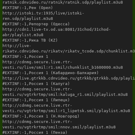
ratnik.cdnvideo.ru/ratnik/ratnik.sdp/playlist.m3u8
#EXTINF:-1,Рен (Орел)
http://istoki.tv:1935/live/istoki-
ren.sdp/playlist.m3u8
#EXTINF:-1,Репортер (Одесса)
http://cdn1.live-tv.od.ua:8081/31chod/31chod-
abr/playlist.m3u8
#EXTINF:-1,Рика ТВ (KZ)
http://live-
rikatv.cdnvideo.ru/rikatv/rikatv_tcode.sdp/chunklist.m3
#EXTINF:-1,Россия 1
http://cdnmg.secure.live.rtr-
vesti.ru/live/smil:r1.smil/chunklist_b1600000.m3u8
#EXTINF:-1,Россия 1 (Кабардино-Балкария)
http://live.gtrkkb.cdnvideo.ru/gtrkkb/gtrkkb.sdp/playli
#EXTINF:-1,Россия 1 (Калуга)
http://cdnmg.secure.live.rtr-
vesti.ru/vgtrkrtmp/smil:kaluga_r1.smil/playlist.m3u8
#EXTINF:-1,Россия 1 (Липецк)
http://cdnmg.secure.live.rtr-
vesti.ru/vgtrkrtmp/smil:r1_lipetsk.smil/playlist.m3u8
#EXTINF:-1,Россия 1 (Н.Новгород)
http://cdnmg.secure.live.rtr-
vesti.ru/vgtrkrtmp/smil:nnov.smil/playlist.m3u8
#EXTINF:-1,Россия 1 (Пенза)