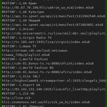
#EXTINF:-1,UA Крым
http://95.67.70.106/hls/uakrim_ua_mid/index.m3u8
#EXTINF:-1,UA Культура
http://api.tv.ipnet.ua/api/v1/manifest/1311962540.m3u8
#EXTINF:-1,UA Перший
http://api.tv.ipnet.ua/api/v1/manifest/871803891.m3u8
#EXTINF:-1,Univer
http://cdn.universmotri.ru/live/smil:mbr.smil/playlist.
#EXTINF:-1,Virgin Radio TV
http://tv.105.net:1935/live/virgin1/index.m3u8
#EXTINF:-1,Wawa TV
http://stream.cdn.smcloud.net/wawa-
t/wawa_720p/playlist.m3u8
#EXTINF:-1,World Fashion
http://cdn-01.bonus-tv.ru:8080/wfcint/index.m3u8
#EXTINF:-1,World Fashion RU
http://cdn-01.bonus-tv.ru:8080/wfcru/index.m3u8
#EXTINF:-1,Xite (NL)
http://highvolume03.streampartner.nl:1935/vleugels_hd4/
#EXTINF:-1,Xsport UA
http://83.142.232.246:1935/live/efir_live720p/playlist.
#EXTINF:-1,Zik HD
http://live-zik-
hls1.cosmonova.net.ua/hls/zik_ua_hi/index.m3u8
#EXTINF:-1,А1 (Одесса)