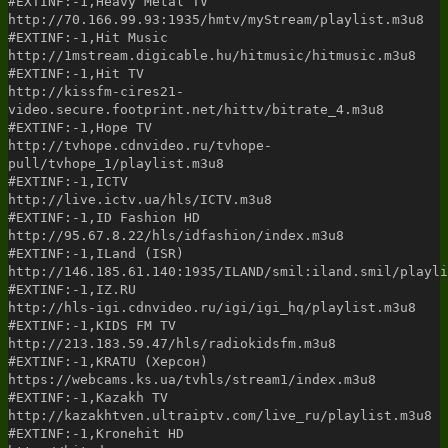
#EXTINF:-1,Heavy Metal TV
http://70.166.99.93:1935/hmtv/myStream/playlist.m3u8
#EXTINF:-1,Hit Music
http://1mstream.digicable.hu/hitmusic/hitmusic.m3u8
#EXTINF:-1,Hit TV
http://kissfm-cires21-
video.secure.footprint.net/hittv/bitrate_4.m3u8
#EXTINF:-1,Hope TV
http://tvhope.cdnvideo.ru/tvhope-
pull/tvhope_1/playlist.m3u8
#EXTINF:-1,ICTV
http://live.ictv.ua/hls/ICTV.m3u8
#EXTINF:-1,ID Fashion HD
http://95.67.8.22/hls/idfashion/index.m3u8
#EXTINF:-1,ILand (ISR)
http://146.185.61.140:1935/ILAND/smil:iland.smil/playli
#EXTINF:-1,IZ.RU
http://hls-igi.cdnvideo.ru/igi/igi_hq/playlist.m3u8
#EXTINF:-1,KIDS FM TV
http://213.183.59.47/hls/radiokidsfm.m3u8
#EXTINF:-1,KRATU (Херсон)
https://webcams.ks.ua/tvhls/stream1/index.m3u8
#EXTINF:-1,Kazakh TV
http://kazakhtven.ultraiptv.com/live_ru/playlist.m3u8
#EXTINF:-1,Kronehit HD