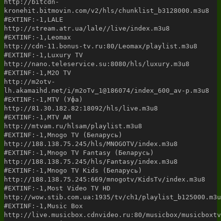
http://bitcdn-
kronehit.bitmovin.com/v2/hls/chunklist_b3128000.m3u8
#EXTINF:-1,LALE
http://stream.atr.ua/lale//live/index.m3u8
#EXTINF:-1,Leomax
http://cdn-11.bonus-tv.ru:80/Leomax/playlist.m3u8
#EXTINF:-1,Luxury TV
http://nano.teleservice.su:8080/hls/luxury.m3u8
#EXTINF:-1,M2O TV
http://m2otv-
lh.akamaihd.net/i/m2oTv_1@186074/index_600_av-p.m3u8
#EXTINF:-1,MTV (Уфа)
http://81.30.182.82:18092/hls/live.m3u8
#EXTINF:-1,MTV AM
http://mtvam.ru/hlsam/playlist.m3u8
#EXTINF:-1,Mnogo TV (Беларусь)
http://188.138.75.245/hls/MNOGOTV/index.m3u8
#EXTINF:-1,Mnogo TV Fantasy (Беларусь)
http://188.138.75.245/hls/Fantasy/index.m3u8
#EXTINF:-1,Mnogo TV Kids (Беларусь)
http://188.138.75.245:669/mnogotv/KidsTv/index.m3u8
#EXTINF:-1,Most Video TV HD
http://wow.stib.com.ua:1935/tv/ch1/playlist_b125000.m3u
#EXTINF:-1,Music Box
http://live.musicbox.cdnvideo.ru:80/musicbox/musicboxtv