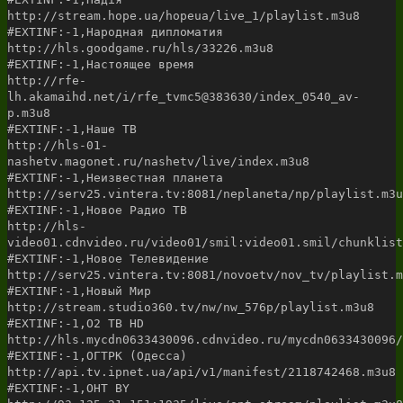
http://stream.hope.ua/hopeua/live_1/playlist.m3u8
#EXTINF:-1,Народная дипломатия
http://hls.goodgame.ru/hls/33226.m3u8
#EXTINF:-1,Настоящее время
http://rfe-
lh.akamaihd.net/i/rfe_tvmc5@383630/index_0540_av-
p.m3u8
#EXTINF:-1,Наше ТВ
http://hls-01-
nashetv.magonet.ru/nashetv/live/index.m3u8
#EXTINF:-1,Неизвестная планета
http://serv25.vintera.tv:8081/neplaneta/np/playlist.m3u
#EXTINF:-1,Новое Радио ТВ
http://hls-
video01.cdnvideo.ru/video01/smil:video01.smil/chunklist
#EXTINF:-1,Новое Телевидение
http://serv25.vintera.tv:8081/novoetv/nov_tv/playlist.m
#EXTINF:-1,Новый Мир
http://stream.studio360.tv/nw/nw_576p/playlist.m3u8
#EXTINF:-1,О2 ТВ HD
http://hls.mycdn0633430096.cdnvideo.ru/mycdn0633430096/
#EXTINF:-1,ОГТРК (Одесса)
http://api.tv.ipnet.ua/api/v1/manifest/2118742468.m3u8
#EXTINF:-1,ОНТ BY