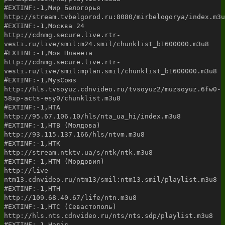
#EXTINF:-1,Мир Белогорья
http://stream.tvbelgorod.ru:8080/mirbelogorya/index.m3u
#EXTINF:-1,Москва 24
http://cdnmg.secure.live.rtr-
vesti.ru/live/smil:m24.smil/chunklist_b1600000.m3u8
#EXTINF:-1,Моя Планета
http://cdnmg.secure.live.rtr-
vesti.ru/live/smil:mplan.smil/chunklist_b1600000.m3u8
#EXTINF:-1,МузСоюз
http://hls.tvsoyuz.cdnvideo.ru/tvsoyuz2/muzsoyuz.6fw0-
58xp-acts-esy0/chunklist.m3u8
#EXTINF:-1,НТА
http://95.67.106.10/hls/nta_ua_hi/index.m3u8
#EXTINF:-1,НТВ (Молдова)
http://93.115.137.166/hls/ntvm.m3u8
#EXTINF:-1,НТК
http://stream.ntktv.ua/s/ntk/ntk.m3u8
#EXTINF:-1,НТМ (Мордовия)
http://live-
ntm13.cdnvideo.ru/ntm13/smil:ntm13.smil/playlist.m3u8
#EXTINF:-1,НТН
http://109.68.40.67/life/ntn.m3u8
#EXTINF:-1,НТС (Севастополь)
http://hls.nts.cdnvideo.ru/nts/nts.sdp/playlist.m3u8
#EXTINF:-1,Надiя