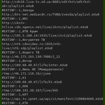
http://cdn10.live-tv.od.ua:8081/odtrkzt/odtrkzt-
abr/playlist.m3u8
#EXTINF:-1,Звезда
http://btv-net.mediacdn.ru/TVB8/zvezda/playlist.m3u8
#EXTINF:-1,ИКС
http://ikstv-
htlive.cdn.ngenix.net/live/ikstv/playlist.m3u8
#EXTINF:-1,ИТВ Крым
http://195.5.108.14:1935/live/itv1/playlist.m3u8
#EXTINF:-1,Ингушетия ТВ
http://ntk.cdnvideo.ru:1935/ntk-
live//ntk.sdp/playlist.m3u8
#EXTINF:-1,Индиго ТВ
http://46.175.163.130:7000/2_22
#EXTINF:-1,Интер
http://109.68.40.67/life/inter.m3u8
#EXTINF:-1,Июнь HD (Междуреченск)
rtmp://46.172.110.19//june
#EXTINF:-1,К1
http://109.68.40.67/life/k1.m3u8
#EXTINF:-1,ККК
rtmp://188.191.30.167/live/kkk
#EXTINF:-1,КРТ
http://api.tv.ipnet.ua/api/v1/manifest/1298864660.m3u8
#EXTINF:-1,КТК