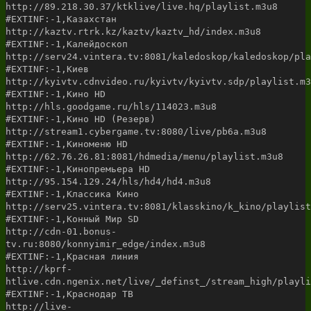
http://89.218.30.37/ktklive/live.hq/playlist.m3u8
#EXTINF:-1,Казахстан
http://kaztv.rtrk.kz/kaztv/kaztv_hd/index.m3u8
#EXTINF:-1,Калейдоскоп
http://serv24.vintera.tv:8081/kaledoskop/kaledoskop/pla
#EXTINF:-1,Киев
http://kyivtv.cdnvideo.ru/kyivtv/kyivtv.sdp/playlist.m3
#EXTINF:-1,Кино HD
http://hls.goodgame.ru/hls/114023.m3u8
#EXTINF:-1,Кино HD (Резерв)
http://stream1.cybergame.tv:8080/live/pb6a.m3u8
#EXTINF:-1,Киноменю HD
http://62.76.26.81:8081/hdmedia/menu/playlist.m3u8
#EXTINF:-1,Кинопремьера HD
http://95.154.129.24/hls/hd4/hd4.m3u8
#EXTINF:-1,Классика Кино
http://serv25.vintera.tv:8081/klasskino/k_kino/playlist
#EXTINF:-1,Конный Мир SD
http://cdn-01.bonus-
tv.ru:8080/konnyimir_edge/index.m3u8
#EXTINF:-1,Красная линия
http://kprf-
htlive.cdn.ngenix.net/live/_definst_/stream_high/playli
#EXTINF:-1,Краснодар ТВ
http://live-