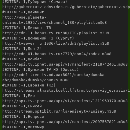
#EXTINF:-1,Губерния (Самара)
http://guberniatv.cdnvideo.ru/guberniatv/guberniatv.sdp
#EXTINF:-1,Дайвинг
http://wse.planeta-
online.tv:1935/live/channel_130/playlist.m3u8
#EXTINF:-1,Дисконт ТВ
http://cdn-11.bonus-tv.ru:80/TTC/playlist.m3u8
#EXTINF:-1,Домашний +2 (Сургут)
http://tvsever.ru:1936/live/adm2/playlist.m3u8
#EXTINF:-1,Дон 24
http://cdn-01.bonus-tv.ru:7779/don24/index.m3u8
#EXTINF:-1,Донбас
http://api.tv.ipnet.ua/api/v1/manifest/2118742461.m3u8
#EXTINF:-1,Думская TV HD (Одесса)
http://cdn1.live-tv.od.ua:8081/dumska/dumska-
abr/dumska/dumska/chunks.m3u8
#EXTINF:-1,Евразия (KZ)
http://streams.almaata.kcell.lfstrm.tv/perviy_evrasia/1
#EXTINF:-1,Еко
http://api.tv.ipnet.ua/api/v1/manifest/1311963170.m3u8
#EXTINF:-1,Енисей
http://stream.optibit.ru/hls/eniseytv/Enisey.m3u8
#EXTINF:-1,Еспресо
http://api.tv.ipnet.ua/api/v1/manifest/2007567821.m3u8
#EXTINF:-1,Житомир