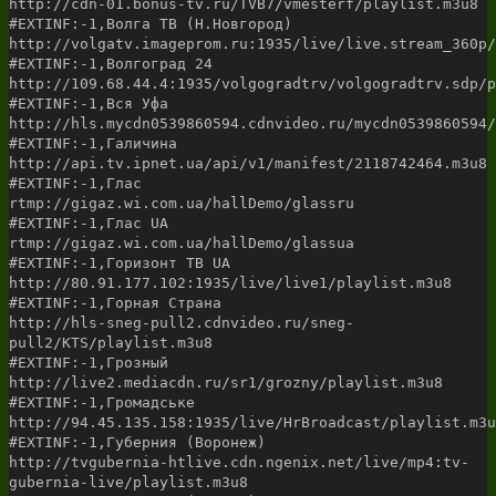
http://cdn-01.bonus-tv.ru/TVB7/vmesterf/playlist.m3u8
#EXTINF:-1,Волга ТВ (Н.Новгород)
http://volgatv.imageprom.ru:1935/live/live.stream_360p/
#EXTINF:-1,Волгоград 24
http://109.68.44.4:1935/volgogradtrv/volgogradtrv.sdp/p
#EXTINF:-1,Вся Уфа
http://hls.mycdn0539860594.cdnvideo.ru/mycdn0539860594/
#EXTINF:-1,Галичина
http://api.tv.ipnet.ua/api/v1/manifest/2118742464.m3u8
#EXTINF:-1,Глас
rtmp://gigaz.wi.com.ua/hallDemo/glassru
#EXTINF:-1,Глас UA
rtmp://gigaz.wi.com.ua/hallDemo/glassua
#EXTINF:-1,Горизонт ТВ UA
http://80.91.177.102:1935/live/live1/playlist.m3u8
#EXTINF:-1,Горная Страна
http://hls-sneg-pull2.cdnvideo.ru/sneg-
pull2/KTS/playlist.m3u8
#EXTINF:-1,Грозный
http://live2.mediacdn.ru/sr1/grozny/playlist.m3u8
#EXTINF:-1,Громадське
http://94.45.135.158:1935/live/HrBroadcast/playlist.m3u
#EXTINF:-1,Губерния (Воронеж)
http://tvgubernia-htlive.cdn.ngenix.net/live/mp4:tv-
gubernia-live/playlist.m3u8