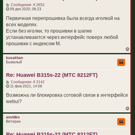
с
С
Сообщение: # 2652
я
о
09 дек 2020, 08:23
к
о
н
б
Первичная перепрошивка была всегда иголкой на
а
щ
ч
всех моделях.
е
а
н
Если без иголки, то прошивки в шапке
л
и
у
устанавливаются через интерфейс поверх любой
е
прошивки с индексом М.
В
е
р
kusakhan
н
Бывалый
у
т
Re: Huawei B315s-22 (МТС 8212FT)
ь
с
С
Сообщение: # 3142
я
о
11 фев 2021, 14:08
к
о
н
б
Возможна ли блокировка сотовой связи в интерфейсе
а
щ
ч
webui?
е
а
н
л
В
и
у
е
е
р
anvldko
н
Ветеран
у
т
Re: Huawei B315s-22 (МТС 8212FT)
ь