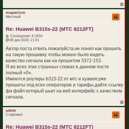
н
л
В
и
у
е
е
р
magnet1sm
н
Местный
у
т
Re: Huawei B315s-22 (МТС 8212FT)
ь
с
С
Сообщение: # 2650
я
о
08 дек 2020, 21:01
к
о
н
б
Автор поста ответь пожалуйста.не понял как прошить
а
щ
ч
на такую прошивку чтобы моюно было видеть
е
а
н
качество сигнала как на прошитом 3372-153.
л
и
у
Я во всех этих странных словах в данном посте
е
полный «0».
Имеются роутеры b315-22 от мтс и хуавея:уже
прошиты под всех операторов и тарифы.дайте ссылку
фа файл который шьет на веб интерфейс с качеством
сигнала.
В
е
р
admin
н
Старожил
у
т
Re: Huawei B315s-22 (МТС 8212FT)
ь