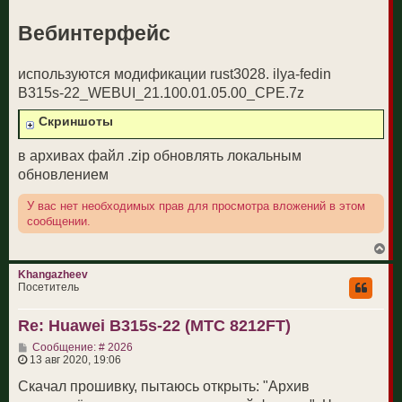
Вебинтерфейс
используются модификации rust3028. ilya-fedin
B315s-22_WEBUI_21.100.01.05.00_CPE.7z
Скриншоты
в архивах файл .zip обновлять локальным
обновлением
У вас нет необходимых прав для просмотра вложений в этом
сообщении.
В
е
р
Khangazheev
н
Посетитель
у
т
Re: Huawei B315s-22 (МТС 8212FT)
ь
с
С
Сообщение: # 2026
я
о
13 авг 2020, 19:06
к
о
н
б
Скачал прошивку, пытаюсь открыть: "Архив
а
щ
ч