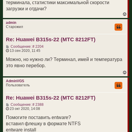
терминала, статистики максимальной скорости
загрузки и отдачи?
В
е
р
admin
н
Старожил
у
т
Re: Huawei B315s-22 (МТС 8212FT)
ь
с
С
Сообщение: # 2204
я
о
13 сен 2020, 11:45
к
о
н
б
Можно, но нужно ли? Терминал, имей и температура
а
щ
ч
это явно перебор.
е
а
н
л
В
и
у
е
е
р
AdminVGS
н
Пользователь
у
т
Re: Huawei B315s-22 (МТС 8212FT)
ь
с
С
Сообщение: # 2388
я
о
23 окт 2020, 14:08
к
о
н
б
Помогите поставить entware?
а
щ
ч
вставил флешку в формате NTFS
е
а
н
entware install
л