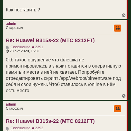
Как поставить ?
В
е
р
admin
н
Старожил
у
т
Re: Huawei B315s-22 (МТС 8212FT)
ь
с
С
Сообщение: # 2391
я
о
23 окт 2020, 16:31
к
о
н
б
0kb такое ощущение что флешка не
а
щ
ч
примонтировалась а значит ставится в оперативную
е
а
н
память и места в ней не хватает. Попробуйте
л
и
у
отредактировать скрипт /app/webroot/bin/entware под
е
себя и свои нужды. Чтоб ставилось в /online в нём
есть место
В
е
р
admin
н
Старожил
у
т
Re: Huawei B315s-22 (МТС 8212FT)
ь
с
С
Сообщение: # 2392
я