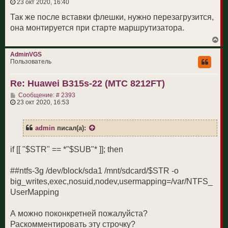
о
23 окт 2020, 16:40
к
о
н
б
Так же после вставки флешки, нужно перезагрузится,
а
щ
ч
она монтируется при старте маршрутизатора.
е
а
н
л
В
и
у
е
е
р
AdminVGS
н
Пользователь
у
т
Re: Huawei B315s-22 (МТС 8212FT)
ь
с
С
Сообщение: # 2393
я
о
23 окт 2020, 16:53
к
о
н
б
а
щ
ч
admin
писал(а):
е
а
н
л
и
у
if [[ "$STR" == *"$SUB"* ]]; then
е
##ntfs-3g /dev/block/sda1 /mnt/sdcard/$STR -o
big_writes,exec,nosuid,nodev,usermapping=/var/NTFS_
UserMapping
А можно поконкретней пожалуйста?
Раскомментировать эту строчку?