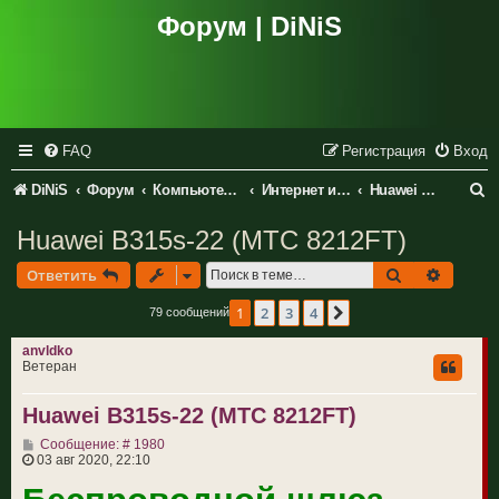
Форум | DiNiS
FAQ
Регистрация
Вход
П
DiNiS
Форум
Компьютеры и периферия
Интернет и сетевое оборудование
Huawei Technologies Co., LTD
о
Huawei B315s-22 (МТС 8212FT)
и
Поиск
Расшир
Ответить
с
1
2
3
4
След.
79 сообщений
к
anvldko
Ветеран
Huawei B315s-22 (МТС 8212FT)
С
Сообщение: # 1980
о
03 авг 2020, 22:10
о
б