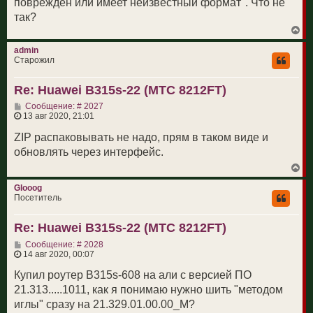
повреждён или имеет неизвестный формат". Что не
е
а
н
так?
л
и
у
В
е
е
р
admin
н
Старожил
у
т
Re: Huawei B315s-22 (МТС 8212FT)
ь
с
С
Сообщение: # 2027
я
о
13 авг 2020, 21:01
к
о
н
б
ZIP распаковывать не надо, прям в таком виде и
а
щ
ч
обновлять через интерфейс.
е
а
н
л
В
и
у
е
е
р
Glooog
н
Посетитель
у
т
Re: Huawei B315s-22 (МТС 8212FT)
ь
с
С
Сообщение: # 2028
я
о
14 авг 2020, 00:07
к
о
н
б
Купил роутер B315s-608 на али с версией ПО
а
щ
ч
21.313.....1011, как я понимаю нужно шить "методом
е
а
н
иглы" сразу на 21.329.01.00.00_M?
л
и