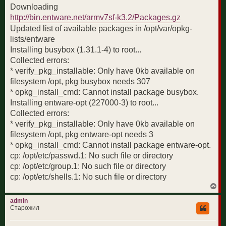
и
у
Downloading
е
http://bin.entware.net/armv7sf-k3.2/Packages.gz
Updated list of available packages in /opt/var/opkg-
lists/entware
Installing busybox (1.31.1-4) to root...
Collected errors:
* verify_pkg_installable: Only have 0kb available on
filesystem /opt, pkg busybox needs 307
* opkg_install_cmd: Cannot install package busybox.
Installing entware-opt (227000-3) to root...
Collected errors:
* verify_pkg_installable: Only have 0kb available on
filesystem /opt, pkg entware-opt needs 3
* opkg_install_cmd: Cannot install package entware-opt.
cp: /opt/etc/passwd.1: No such file or directory
cp: /opt/etc/group.1: No such file or directory
cp: /opt/etc/shells.1: No such file or directory
В
е
р
admin
н
Старожил
у
т