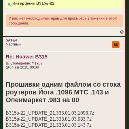
Интерфейс B315s-22
У вас нет необходимых прав для просмотра вложений в этом
сообщении.
В
е
р
SAT&4
н
Местный
у
т
Re: Huawei B315
ь
с
С
Сообщение: # 1982
я
о
04 авг 2020, 00:08
к
о
н
б
а
щ
ч
Прошивки одним файлом со стока
е
а
н
л
роутеров Йота .1096 МТС .143 и
и
у
е
Опенмаркет .983 на 00
B315s-22_UPDATE_21.333.01.03.1096.7z
B315s-22_UPDATE_21.333.01.03.983.7z
B315s-22_UPDATE_21.333.01.03.143.7z