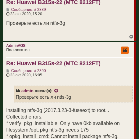
Re: Huawei B315s-22 (МТС 8212FT)
ь
с
С
Сообщение: # 2389
я
о
23 окт 2020, 15:20
к
о
н
б
Проверьте есть ли ntfs-3g
а
щ
ч
е
а
н
л
В
и
у
е
е
р
AdminVGS
н
Пользователь
у
т
Re: Huawei B315s-22 (МТС 8212FT)
ь
с
С
Сообщение: # 2390
я
о
23 окт 2020, 16:05
к
о
н
б
а
щ
ч
admin
писал(а):
е
а
н
Проверьте есть ли ntfs-3g
л
и
у
е
Installing ntfs-3g (2017.3.23-3-fuseext) to root...
Collected errors:
* verify_pkg_installable: Only have 0kb available on
filesystem /opt, pkg ntfs-3g needs 175
* opkg_install_cmd: Cannot install package ntfs-3g.