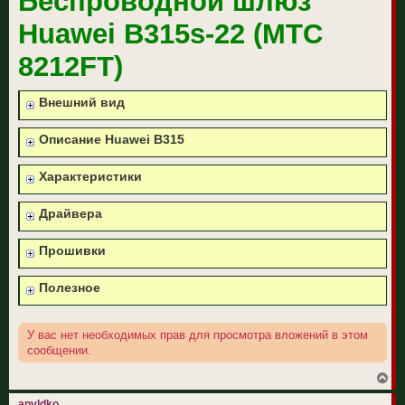
Беспроводной шлюз
щ
е
Huawei B315s-22 (МТС
н
и
е
8212FT)
Внешний вид
Описание Huawei B315
Характеристики
Драйвера
Прошивки
Полезное
У вас нет необходимых прав для просмотра вложений в этом
сообщении.
В
е
р
anvldko