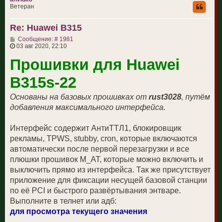
н
Ветеран
у
т
Re: Huawei B315
ь
с
С
Сообщение: # 1981
я
о
03 авг 2020, 22:10
к
о
н
Прошивки для Huawei
б
а
щ
ч
е
а
B315s-22
н
л
и
у
е
Основаны на базовых прошивках от
rust3028
, путём
добавления максимального интерфейса.
Интерфейс содержит АнтиТТЛ1, блокировщик
рекламы, TPWS, stubby, cron, которые включаются
автоматически после первой перезагрузки и все
плюшки прошивок M_AT, которые можно включить и
выключить прямо из интерфейса. Так же присутствует
приложение для фиксации несущей базовой станции
по её PCI и быстрого развёртывания энтваре.
Выполните в телнет или адб:
для просмотра текущего значения