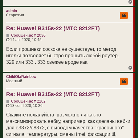
у
В
е
е
р
admin
н
Старожил
у
т
Re: Huawei B315s-22 (МТС 8212FT)
ь
с
С
Сообщение: # 2030
я
о
14 авг 2020, 10:45
к
о
н
б
Если прошивки соскока не существует, то метод
а
щ
ч
иголки позволяет быстро прошить любой роутер.
е
а
н
329 или 333 . 333 свежее вроде как.
л
и
у
В
е
е
р
ChildOfaRainbow
н
Местный
у
т
Re: Huawei B315s-22 (МТС 8212FT)
ь
с
С
Сообщение: # 2202
я
о
13 сен 2020, 10:26
к
о
н
б
Скажите пожалуйста, возможно ли как-то
а
щ
ч
максимизировать вебку, например, как сделаны вебки
е
а
н
для е3372/е8372, с выводом качества "красочного"
л
и
у
сигнала, температуры, смены imei, фиксации ttl,
е