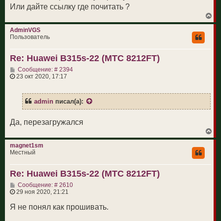
Или дайте ссылку где почитать ?
В
е
р
AdminVGS
н
Пользователь
у
т
Re: Huawei B315s-22 (МТС 8212FT)
ь
с
С
Сообщение: # 2394
я
о
23 окт 2020, 17:17
к
о
н
б
а
щ
ч
admin
писал(а):
е
а
н
л
и
у
Да, перезагружался
е
В
е
р
magnet1sm
н
Местный
у
т
Re: Huawei B315s-22 (МТС 8212FT)
ь
с
С
Сообщение: # 2610
я
о
29 ноя 2020, 21:21
к
о
н
б
Я не понял как прошивать.
а
щ
ч
е
а