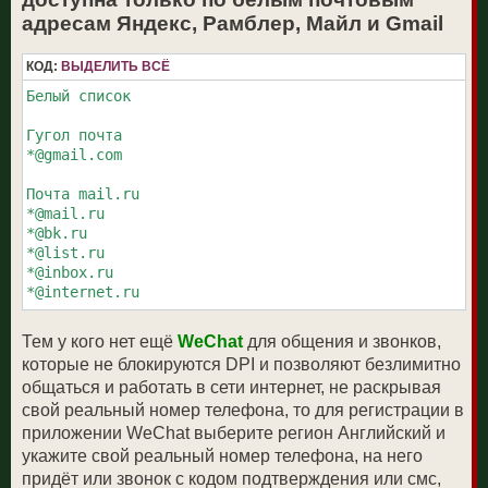
е
н
адресам Яндекс, Рамблер, Майл и Gmail
и
е
КОД:
ВЫДЕЛИТЬ ВСЁ
Белый список

Гугол почта

*@gmail.com

Почта mail.ru

*@mail.ru

*@bk.ru

*@list.ru

*@inbox.ru

*@internet.ru

Почта Rambler

Тем у кого нет ещё
WeChat
для общения и звонков,
*@rambler.ru

которые не блокируются DPI и позволяют безлимитно
*@autorambler.ru

общаться и работать в сети интернет, не раскрывая
*@myrambler.ru

*@ro.ru

свой реальный номер телефона, то для регистрации в
приложении WeChat выберите регион Английский и
Почта Яндекс

укажите свой реальный номер телефона, на него
*@ya.ru

придёт или звонок с кодом подтверждения или смс,
*@yandex.ru
