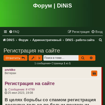
Форум | DiNiS
FAQ
Регистрация
Вход
П
DiNiS
Форум
Административный
DiNiS - работа сайта
о
Регистрация на сайте
и
Поиск
Расшир
Ответить
с
1 сообщение• Страница
1
из
1
к
anvldko
Ветеран
Регистрация на сайте
С
Сообщение: # 4799
о
25 июл 2023, 19:08
о
В целях борьбы со спамом регистрация
б
щ
доступна только по белым почтовым