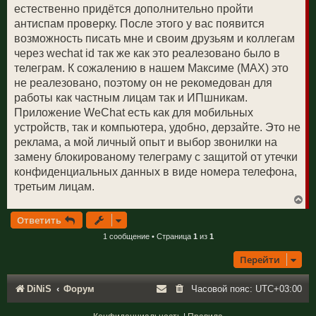
естественно придётся дополнительно пройти
*@yandex.by

антиспам проверку. После этого у вас появится
*@yandex.com

*@yandex.kz
возможность писать мне и своим друзьям и коллегам
через wechat id так же как это реалезовано было в
телеграм. К сожалению в нашем Максиме (МАХ) это
не реалезовано, поэтому он не рекомедован для
работы как частным лицам так и ИПшникам.
Приложение WeChat есть как для мобильных
устройств, так и компьютера, удобно, дерзайте. Это не
реклама, а мой личный опыт и выбор звонилки на
замену блокированому телеграму с защитой от утечки
конфиденциальных данных в виде номера телефона,
третьим лицам.
В
е
Ответить
р
н
1 сообщение • Страница
1
из
1
у
т
Перейти
ь
с
я
к
DiNiS
Форум
Часовой пояс:
UTC+03:00
н
а