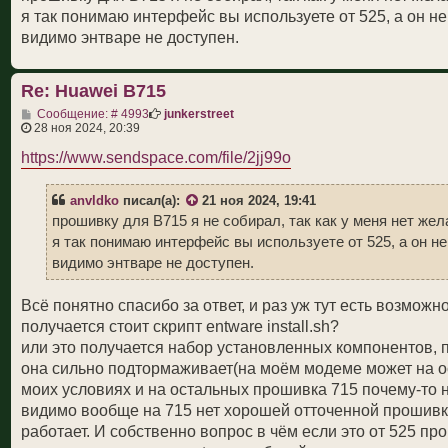
щ
я так понимаю интерфейс вы используете от 525, а он не 
е
н
видимо энтваре не доступен.
и
е
Re: Huawei B715
С
Сообщение: # 4993
junkerstreet
о
28 ноя 2024, 20:39
о
б
https://www.sendspace.com/file/2jj99o
щ
е
н
anvldko
писал(а):
21 ноя 2024, 19:41
и
прошивку для B715 я не собирал, так как у меня нет жела
е
я так понимаю интерфейс вы используете от 525, а он не
видимо энтваре не доступен.
Всё понятно спасибо за ответ, и раз уж тут есть возмож
получается стоит скрипт entware install.sh?
или это получается набор установленных компонентов, 
она сильно подтормаживает(на моём модеме может на ос
моих условиях и на остальных прошивка 715 почему-то не
видимо вообще на 715 нет хорошей отточенной прошивки
работает. И собственно вопрос в чём если это от 525 пр