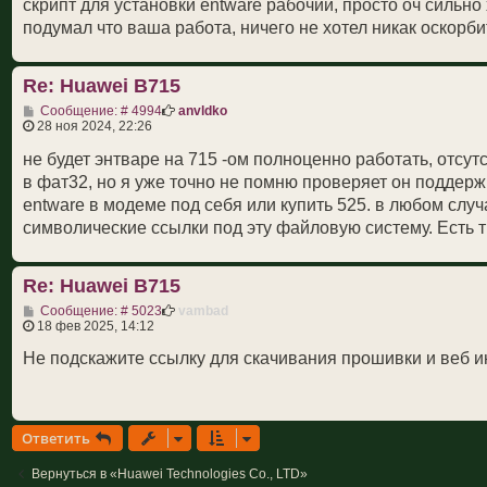
скрипт для установки entware рабочий, просто оч сильно
подумал что ваша работа, ничего не хотел никак оскорби
Re: Huawei B715
С
Сообщение: # 4994
anvldko
о
28 ноя 2024, 22:26
о
б
не будет энтваре на 715 -ом полноценно работать, отсу
щ
в фат32, но я уже точно не помню проверяет он поддержк
е
н
entware в модеме под себя или купить 525. в любом случ
и
символические ссылки под эту файловую систему. Есть тр
е
Re: Huawei B715
С
Сообщение: # 5023
vambad
о
18 фев 2025, 14:12
о
б
Не подскажите ссылку для скачивания прошивки и веб и
щ
е
н
и
е
Ответить
Вернуться в «Huawei Technologies Co., LTD»