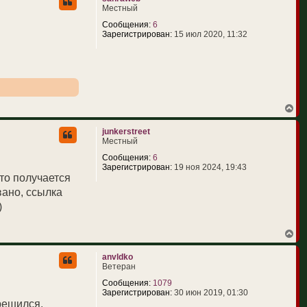
н
Местный
у
т
Сообщения:
6
ь
Зарегистрирован:
15 июл 2020, 11:32
с
я
к
н
а
ч
а
В
л
е
у
р
junkerstreet
н
Местный
у
т
Сообщения:
6
ь
Зарегистрирован:
19 ноя 2024, 19:43
с
то получается
я
вано, ссылка
к
н
)
а
ч
а
В
л
е
у
р
anvldko
н
Ветеран
у
т
Сообщения:
1079
ь
Зарегистрирован:
30 июн 2019, 01:30
с
 решился.