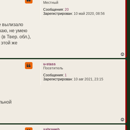
н
Местный
у
т
Сообщения:
20
ь
Зарегистрирован:
10 май 2020, 08:56
с
я
не вылизало
к
н
знаю, не умею
а
в Твер. обл.),
ч
а
 этой же
л
у
В
е
р
u-stass
н
Посетитель
у
т
Сообщения:
1
ь
Зарегистрирован:
10 авг 2021, 23:15
с
я
к
н
а
льной
ч
а
л
у
В
е
р
sahraweb