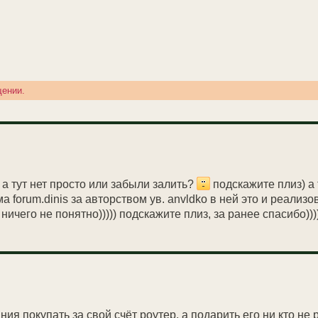
щении.
л а тут нет просто или забыли залить?
подскажите плиз) а 
 forum.dinis за авторством ув. anvldko в ней это и реализо
ичего не понятно))))) подскажите плиз, за ранее спасибо)))
ния покупать за свой счёт роутер, а подарить его ни кто не