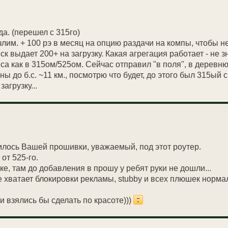
а. (перешел с 315го)
злим. + 100 рэ в месяц на опцию раздачи на компы, чтобы 
ск выдает 200+ на загрузку. Какая агрегация работает - не 
 как в 315ом/525ом. Сейчас отправил "в поля", в деревню (
ны до б.с. ~11 км., посмотрю что будет, до этого был 315ый с
агрузку...
вилось Вашей прошивки, уважаемый, под этот роутер.
от 525-го.
е, там до добавления в прошу у ребят руки не дошли...
 хватает блокировки рекламы, stubby и всех плюшек норма
 взялись бы сделать по красоте)))