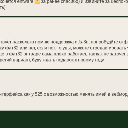
 хочется entware
за ранее спасибо) и извините за беспоко
ть)
тствует насколько помню поддержка ntfs-3g, попробудйте от
у фат32 или нет, если нет, то увы, можете отредактировать
ае в фат32 энтваре сама плохо работает, так как не заточен
етий вариант, буду ждать подарок к новому году.
нтерфейса как у 525 с возможностью менять имей в вебмо