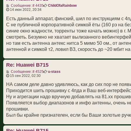
С
Сообщение: # 4435
ChildOfaRainbow
о
14 июн 2022, 20:34
о
б
Есть данный аппарат, финский, шил по инструкциям с 4пд
щ
С не публичной корпоративной симкой ёты (160 рэ на бе
е
н
синие окно жадности, торренты тоже качать можно) в г. М
и
смотреть. Безумно не хватает вылизанного вебинтерфейса
е
но там есть антенна антекс нитса 5 мимо 50 ом., от антен
антенной и симкой т2, ловил B3, скорость до ~20 мбит на з
Re: Huawei B715
С
Сообщение: # 4525
u-stass
о
15 сен 2022, 02:30
о
б
НА самом деле давно удивляюсь, как до сих пор не поя
щ
Приходится шить прошивку с 4пда и Ваш веб-интерфейс 
е
н
Ну и агрегации надо вручную добавлять на 81.хх прошивк
и
Появляется выбор диапазонов и инфо антенны, очень не
е
прошивки.
Был бы крайне признателен, если бы Ваши золотые ручки
Re: Huawei B715