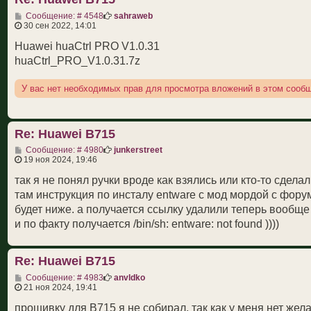
С
Сообщение: # 4548
sahraweb
о
30 сен 2022, 14:01
о
б
Huawei huaCtrl PRO V1.0.31
щ
huaCtrl_PRO_V1.0.31.7z
е
н
и
У вас нет необходимых прав для просмотра вложений в этом сооб
е
Re: Huawei B715
С
Сообщение: # 4980
junkerstreet
о
19 ноя 2024, 19:46
о
б
так я не понял ручки вроде как взялись или кто-то сдела
щ
там инструкция по инсталу entware с мод мордой с форума
е
н
будет ниже. а получается ссылку удалили теперь вообще н
и
и по факту получается /bin/sh: entware: not found ))))
е
Re: Huawei B715
С
Сообщение: # 4983
anvldko
о
21 ноя 2024, 19:41
о
б
прошивку для B715 я не собирал, так как у меня нет жела