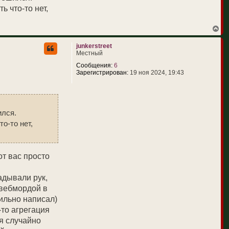
я
ь что-то нет,
к
н
а
В
ч
е
а
р
л
junkerstreet
н
у
Местный
у
т
Сообщения:
6
ь
Зарегистрирован:
19 ноя 2024, 19:43
с
я
к
н
а
ился.
ч
а
о-то нет,
л
у
от вас просто
адывали рук,
 вебмордой в
вильно написал)
то агрегация
ся случайно