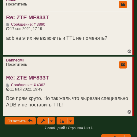
radbo
н
Посетитель
у
т
Re: ZTE MF833T
ь
с
С
Сообщение: # 3890
я
о
17 сен 2021, 17:19
к
о
н
б
adb на этих не включить и TTL не поменять?
а
щ
ч
е
а
н
л
В
и
у
е
е
р
BannedMi
н
Посетитель
у
т
Re: ZTE MF833T
ь
с
С
Сообщение: # 4362
я
о
11 май 2022, 19:49
к
о
н
б
Все прям круто. Но так жаль что вырезан специально
а
щ
ч
ADB и не поставить TTL!
е
а
н
л
В
и
у
е
е
Ответить
р
н
7 сообщений • Страница
1
из
1
у
т