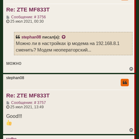
у
т
Re: ZTE MF833T
ь
с
С
Сообщение: # 3756
я
о
25 июл 2021, 00:30
к
о
н
б
а
щ
ч
stephan08
писал(а):
е
а
н
Можно ли в настройках ip модема на 192.168.8.1
л
и
у
сменить? Модем неоператорский...
е
можно
В
е
р
stephan08
н
у
т
Re: ZTE MF833T
ь
с
С
Сообщение: # 3757
я
о
25 июл 2021, 13:49
к
о
н
б
Good!!!
а
щ
ч
е
а
н
л
В
и
у
е
е
р