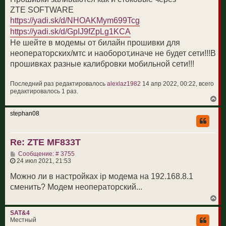
щ
ч
ZTE SOFTWARE
е
а
н
https://yadi.sk/d/NHOAKMym699Tcg
л
и
у
https://yadi.sk/d/GpIJ9fZpLg1KCA
е
Не шейте в модемы от билайн прошивки для
неоператорских/мтс и наоборот,иначе не будет сети!!!В
прошивках разные калибровки мобильной сети!!!
Последний раз редактировалось
alexlaz1982
14 апр 2022, 00:22, всего
редактировалось 1 раз.
В
е
р
stephan08
н
у
т
Re: ZTE MF833T
ь
с
С
Сообщение: # 3755
я
о
24 июл 2021, 21:53
к
о
н
б
Можно ли в настройках ip модема на 192.168.8.1
а
щ
ч
сменить? Модем неоператорский...
е
а
н
л
В
и
у
е
е
р
SAT&4
н
Местный