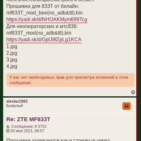
е
н
Прошивка для 833T от билайн:
и
mf833T_mod_bee(no_adb&ttl).bin
е
https://yadi.sk/d/NHOAKMym699Tcg
Для неоператорских и мтс836:
mf833T_mod(no_adb&ttl).bin
https://yadi.sk/d/GpIJ9fZpLg1KCA
1.jpg
2.jpg
3.jpg
4.jpg
У вас нет необходимых прав для просмотра вложений в этом
сообщении.
В
е
р
alexlaz1982
н
Бывалый
у
т
Re: ZTE MF833T
ь
с
С
Сообщение: # 3752
я
о
20 июл 2021, 08:57
к
о
н
б
Прошивки заливаются как и стоковые через
а