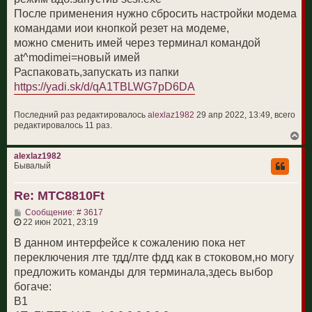
е
н
После применения нужно сбросить настройки модема
и
командами иои кнопкой резет на модеме,
е
можно сменить имей через терминал командой
at^modimei=новый имей
Распаковать,запускать из папки
https://yadi.sk/d/qA1TBLWG7pD6DA
Последний раз редактировалось
alexlaz1982
29 апр 2022, 13:49, всего
редактировалось 11 раз.
В
е
р
alexlaz1982
н
Бывалый
у
т
Re: МТС8810Ft
ь
с
С
Сообщение: # 3617
я
о
22 июн 2021, 23:19
к
о
н
б
В данном интерфейсе к сожалению пока нет
а
щ
ч
переключения лте тдд/лте фдд как в стоковом,но могу
е
а
н
предложить команды для терминала,здесь выбор
л
и
у
богаче:
е
B1