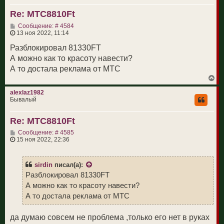
т
Re: МТС8810Ft
ь
с
С
Сообщение: # 4584
я
о
13 ноя 2022, 11:14
к
о
н
б
Разблокировал 81330FT
а
щ
ч
А можно как то красоту навести?
е
а
н
А то достала реклама от МТС
л
и
у
В
е
е
р
alexlaz1982
н
Бывалый
у
т
Re: МТС8810Ft
ь
с
С
Сообщение: # 4585
я
о
15 ноя 2022, 22:36
к
о
н
б
а
щ
ч
sirdin
писал(а):
е
а
н
Разблокировал 81330FT
л
и
у
А можно как то красоту навести?
е
А то достала реклама от МТС
да думаю совсем не проблема ,только его нет в руках