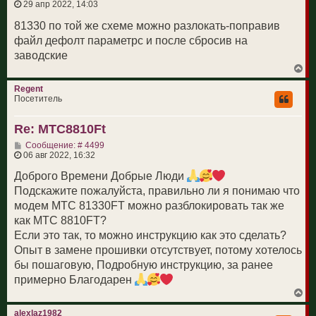
о
29 апр 2022, 14:03
к
о
н
б
81330 по той же схеме можно разлокать-поправив
а
щ
ч
файл дефолт параметрс и после сбросив на
е
а
н
заводские
л
и
у
В
е
е
р
Regent
н
Посетитель
у
т
Re: МТС8810Ft
ь
с
С
Сообщение: # 4499
я
о
06 авг 2022, 16:32
к
о
н
б
Доброго Времени Добрые Люди
а
щ
ч
Подскажите пожалуйста, правильно ли я понимаю что
е
а
н
модем МТС 81330FT можно разблокировать так же
л
и
у
как МТС 8810FT?
е
Если это так, то можно инструкцию как это сделать?
Опыт в замене прошивки отсутствует, потому хотелось
бы пошаговую, Подробную инструкцию, за ранее
примерно Благодарен
В
е
р
alexlaz1982