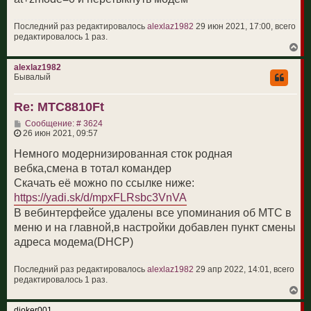
Последний раз редактировалось
alexlaz1982
29 июн 2021, 17:00, всего
редактировалось 1 раз.
В
е
р
alexlaz1982
н
Бывалый
у
т
Re: МТС8810Ft
ь
с
С
Сообщение: # 3624
я
о
26 июн 2021, 09:57
к
о
н
б
Немного модернизированная сток родная
а
щ
ч
вебка,смена в тотал командер
е
а
н
Скачать её можно по ссылке ниже:
л
и
у
https://yadi.sk/d/mpxFLRsbc3VnVA
е
В вебинтерфейсе удалены все упоминания об МТС в
меню и на главной,в настройки добавлен пункт смены
адреса модема(DHCP)
Последний раз редактировалось
alexlaz1982
29 апр 2022, 14:01, всего
редактировалось 1 раз.
В
е
р
djoker001