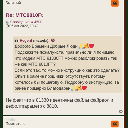
н
Бывалый
у
т
Re: МТС8810Ft
ь
с
С
Сообщение: # 4500
я
о
06 авг 2022, 19:42
к
о
н
б
а
щ
ч
Regent
писал(а):
е
а
н
Доброго Времени Добрые Люди
л
и
у
Подскажите пожалуйста, правильно ли я понимаю
е
что модем МТС 81330FT можно разблокировать так
же как МТС 8810FT?
Если это так, то можно инструкцию как это сделать?
Опыт в замене прошивки отсутствует, потому
хотелось бы пошаговую, Подробную инструкцию, за
ранее примерно Благодарен
Не факт что в 81330 идентичны файлы файрвол и
дефолтпараметр с 8810,
В
е
р
sirdin
н
Посетитель
у