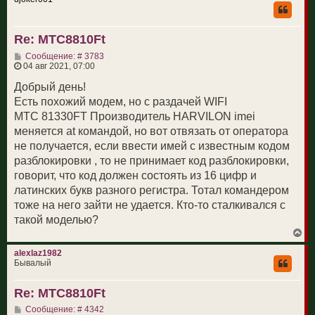
н
у
т
Re: МТС8810Ft
ь
с
С
Сообщение: # 3783
я
о
04 авг 2021, 07:00
к
о
н
б
Добрый день!
а
щ
ч
Есть похожий модем, но с раздачей WIFI
е
а
н
МТС 81330FT Производитель HARVILON imei
л
и
у
меняется at командой, но вот отвязать от оператора
е
не получается, если ввести имей с известным кодом
разблокировки , то не принимает код разблокировки,
говорит, что код должен состоять из 16 цифр и
латинских букв разного регистра. Тотал командером
тоже на него зайти не удается. Кто-то сталкивался с
такой моделью?
В
е
р
alexlaz1982
н
Бывалый
у
т
Re: МТС8810Ft
ь
с
С
Сообщение: # 4342
я