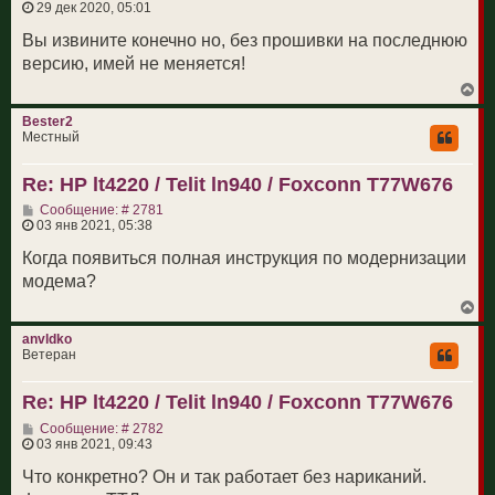
о
29 дек 2020, 05:01
к
о
н
б
Вы извините конечно но, без прошивки на последнюю
а
щ
ч
версию, имей не меняется!
е
а
н
л
В
и
у
е
е
р
Bester2
н
Местный
у
т
Re: HP lt4220 / Telit ln940 / Foxconn T77W676
ь
с
С
Сообщение: # 2781
я
о
03 янв 2021, 05:38
к
о
н
б
Когда появиться полная инструкция по модернизации
а
щ
ч
модема?
е
а
н
л
В
и
у
е
е
р
anvldko
н
Ветеран
у
т
Re: HP lt4220 / Telit ln940 / Foxconn T77W676
ь
с
С
Сообщение: # 2782
я
о
03 янв 2021, 09:43
к
о
н
б
Что конкретно? Он и так работает без нариканий.
а
щ
ч