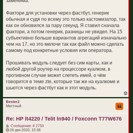
заменима.
2A2A-66C2 6 

2A2-66C2A 6 

Фактори для установки через фастбут, генерик
2A2A-7A2-12A2 6 

обычная и судя по всему это только кастомизатор, так
2A2-7A2A-12A2 6 

как он обновился за пару секунд. Я ставил сначала
2A2-7A2-12A2A 6 

2C2A-12A2 6 

фактори, а потом генерик, разницы не увидел. На 15
2C2-12A2A 6 

субъективно больше вариантов агрегаций изначально
2C2A-29A2 6 

чем на 17, но это мелочи так как файл можно сделать
2C2A-30A2 6 

самому под конкретные условия или оператора.
2C2-30A2A 6 

2C2A-5A2 6 

Прошивать модуль следует без сим карты, как и
2C2-5A2A 6 

3A2A-28A2-40A2 6 

любой другой роутер на процессоре куалком, в
3A2-28A2A-40A2 6 

противном случае может слететь имей, о чём
3A2A-38A2 4 

говорится в теме zte, которые так же на куалкоме и
3A2A-3A2-20A2 6 

шьются через фастбут как и этот модуль.
3A2-3A2-20A2A 6 

В
3A2A-3A2-8A2 6 

е
3A2-3A2-8A2A 6 

р
Bester2
н
3A2A-40C2 6 

Местный
у
3A2A-41C2 6 

т
3A2A-5A2-40A2 6 

Re: HP lt4220 / Telit ln940 / Foxconn T77W676
ь
3A2-5A2A-40A2 6 

с
С
Сообщение: # 2750
я
3A2A-5A2-7A2 6 

о
26 дек 2020, 15:38
к
3A2-5A2A-7A2 6 
