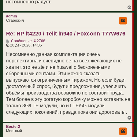
несомненно радует.
8A2A-41C2 6 

12A2A-25A2 4 

В
е
12A2-25A2A 4 

р
admin
12A2A-66A2-66A2 6 

н
Старожил
12A2-66A2A-66A2 6 

у
т
12A2A-66C2 6 

Re: HP lt4220 / Telit ln940 / Foxconn T77W676
ь
12A2-66C2A 6 

с
13A2A-66A2-66A2 6 

С
Сообщение: # 2768
я
о
28 дек 2020, 14:05
13A2-66A2A-66A2 6 

к
о
н
13A2A-66B2 4 

б
Несомненно данная комплектация очень
а
13A2-66B2A 4 

щ
ч
перспективна и очевидно её на всех желающих не
13A2A-66C2 6 

е
а
н
хватит, это не zte и не huawei с бесконечными
л
13A2-66C2A 6 

и
у
19A2A-21A2 4 

сборочными лентами. Эти можно сказать
е
19A2-21A2A 4 

выпускаются ограниченным тиражом. Но если будет
20A2A-38A2 4 

достаточный спрос, будут и предложения, увеличить
20A2A-40A2 4 

объёмы производства возможно не составит труда.
21A2A-28A2 4 

Тем более в эту рогатую коробочку можно вставить не
21A2-28A2A 4 

только 3G/LTE модули, но и LTE/5G модули
25A2A-26A2 4 

25A2-26A2A 4 

следующих поколений, правда пока они дороговаты.
25A2A-41C2 6 

В
е
26A2A-41C2 6 

р
Bester2
28A2A-40C2 6 

н
Местный
28A2A-41C2 6 

у