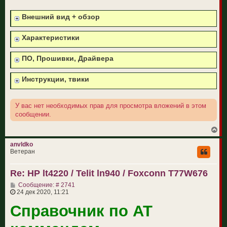
о
б
Внешний вид + обзор
щ
е
н
Характеристики
и
е
ПО, Прошивки, Драйвера
Инструкции, твики
У вас нет необходимых прав для просмотра вложений в этом
сообщении.
В
е
р
anvldko
н
Ветеран
у
т
Re: HP lt4220 / Telit ln940 / Foxconn T77W676
ь
с
С
Сообщение: # 2741
я
о
24 дек 2020, 11:21
к
о
н
Справочник по AT
б
а
щ
ч
е
а