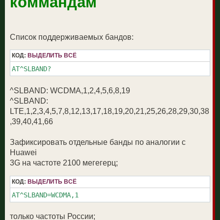
коммандам
н
л
и
у
е
Список поддерживаемых бандов:
КОД:
ВЫДЕЛИТЬ ВСЁ
AT^SLBAND?
^SLBAND: WCDMA,1,2,4,5,6,8,19
^SLBAND:
LTE,1,2,3,4,5,7,8,12,13,17,18,19,20,21,25,26,28,29,30,38
,39,40,41,66
Зафиксировать отдельные банды по аналогии с
Huawei
3G на частоте 2100 мегегерц;
КОД:
ВЫДЕЛИТЬ ВСЁ
AT^SLBAND=WCDMA,1
только частоты России;