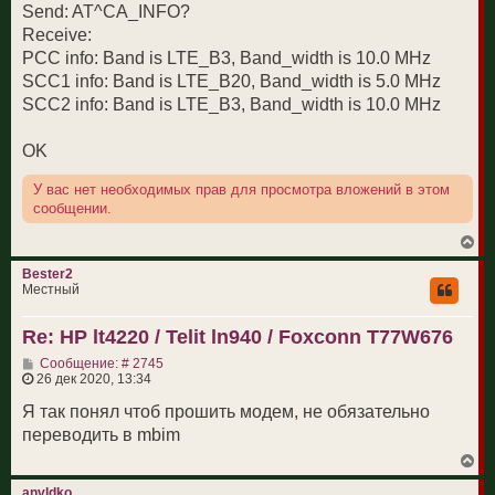
1A2-3A2-26A2A 6 

Send: AT^CA_INFO?
1A2A-3A2-28A2 6 

Receive:
1A2-3A2A-28A2 6 

PCC info: Band is LTE_B3, Band_width is 10.0 MHz
1A2-3A2-28A2A 6 

SCC1 info: Band is LTE_B20, Band_width is 5.0 MHz
1A2A-3A2-5A2 6 

SCC2 info: Band is LTE_B3, Band_width is 10.0 MHz
1A2-3A2A-5A2 6 

1A2-3A2-5A2A 6 

1A2A-3A2-8A2 6 

OK
1A2-3A2A-8A2 6 

1A2-3A2-8A2A 6 

У вас нет необходимых прав для просмотра вложений в этом
сообщении.
1A2A-3C2 6 

1A2-3C2A 6 

В
1A2A-40A2 4 

е
1A2A-40C2 6 

р
Bester2
н
1A2A-41C2 6 

Местный
у
1A2A-5A2-40A2 6 

т
1A2-5A2A-40A2 6 

Re: HP lt4220 / Telit ln940 / Foxconn T77W676
ь
1A2A-5A2-7A2 6 

с
С
Сообщение: # 2745
я
1A2-5A2A-7A2 6 

о
26 дек 2020, 13:34
к
1A2-5A2-7A2A 6 

о
н
1A2A-7A2-20A2 6 

б
Я так понял чтоб прошить модем, не обязательно
а
щ
ч
1A2-7A2A-20A2 6 

переводить в mbim
е
а
1A2-7A2-20A2A 6 

н
л
В
1A2A-7A2-28A2 6 

и
у
е
е
1A2-7A2A-28A2 6 

р
anvldko