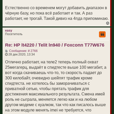
4A2A-7A2-12A2 6 

4A2-7A2A-12A2 6 

Естественно со временем могут добавить диапазон в
4A2-7A2-12A2A 6 

чёрную базу, но пока всё работает и так. А раз
5A2A-25A2 4 

работает, не трогай. Такой дивиз на 4пда припоминаю.
5A2-25A2A 4 

В
5A2A-38A2 4 

е
5A2A-40C2 6 

р
easy
5A2A-66A2-66A2 6 

н
Посетитель
у
5A2-66A2A-66A2 6 

т
5A2A-66B2 4 

Re: HP lt4220 / Telit ln940 / Foxconn T77W676
ь
5A2-66B2A 4 

с
С
Сообщение: # 2766
5A2A-66C2 6 

я
о
28 дек 2020, 13:34
к
5A2-66C2A 6 

о
н
5A2A-7A2-7A2 6 

б
Отлично работает, на теле2 теперь полный охват
а
5A2-7A2A-7A2 6 

щ
ч
25мегагерц, выдаёт в спидтесте выше 100 мегабит, а
е
а
5A2A-7C2 6 

н
вот когда скачиваешь что-то, то скорость падает до
л
5A2-7C2A 6 

и
у
300 килобайт, очевидно шейпят трафик кроме
7A2A-40C2 6 

е
спидтеста. не хотелось бы заморачиваться с
7A2A-7A2-8A2 6 

7A2-7A2-8A2A 6 

приватной сетью, чтобы прятать трафик для
7B2A-28A2 4 

достижения максимального результата. Смена имей
7B2-28A2A 4 

роль не сыграла, меняется легко как и на любом
7C2A-28A2 6 

другом модеме c куалком, так что как писалось выше
7C2-28A2A 6 

на этом модуле менять imei не требуется, что
8A2A-39C2 6 
