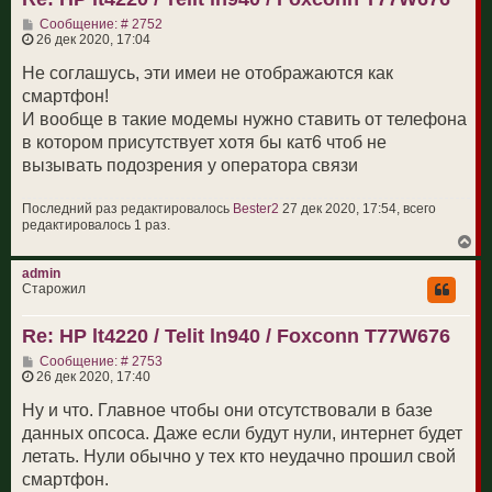
3C2A-7A2 6 

с
3C2-7A2A 6 

С
Сообщение: # 2752
я
о
26 дек 2020, 17:04
4A2A-12A2-30A2 6 

к
о
н
4A2-12A2A-30A2 6 

б
Не соглашусь, эти имеи не отображаются как
а
4A2-12A2-30A2A 6 

щ
ч
смартфон!
4A2A-12B2 4 

е
а
н
И вообще в такие модемы нужно ставить от телефона
л
4A2-12B2A 4 

и
у
4A2A-17A2 4 

в котором присутствует хотя бы кат6 чтоб не
е
4A2-17A2A 4 

вызывать подозрения у оператора связи
4A2A-28A2 4 

4A2-28A2A 4 

Последний раз редактировалось
Bester2
27 дек 2020, 17:54, всего
4A2A-29A2-30A2 6 

редактировалось 1 раз.
4A2-29A2-30A2A 6 

В
е
4A2A-4A2-12A2 6 

р
admin
4A2-4A2-12A2A 6 

н
Старожил
4A2A-4A2-13A2 6 

у
4A2-4A2-13A2A 6 

т
Re: HP lt4220 / Telit ln940 / Foxconn T77W676
ь
4A2A-4A2-29A2 6 

с
4A2A-4A2-5A2 6 

С
Сообщение: # 2753
я
о
4A2-4A2-5A2A 6 

26 дек 2020, 17:40
к
о
н
4A2A-4A2-7A2 6 

б
Ну и что. Главное чтобы они отсутствовали в базе
а
4A2-4A2-7A2A 6 

щ
ч
данных опсоса. Даже если будут нули, интернет будет
4A2A-5A2-30A2 6 

е
а
н
летать. Нули обычно у тех кто неудачно прошил свой
4A2-5A2A-30A2 6 

л
и
у
4A2-5A2-30A2A 6 

смартфон.
е