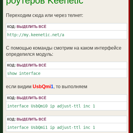
роутеров Keenetic
л
и
у
е
Переходим сюда или через телнет:
КОД:
ВЫДЕЛИТЬ ВСЁ
http://my.keenetic.net/a
С помощью команды смотрим на каком интерфейсе
определился модуль:
КОД:
ВЫДЕЛИТЬ ВСЁ
show interface
если видим
UsbQmi
1
, то выполняем
КОД:
ВЫДЕЛИТЬ ВСЁ
interface UsbQmi0 ip adjust-ttl inc 1
КОД:
ВЫДЕЛИТЬ ВСЁ
interface UsbQmi1 ip adjust-ttl inc 1