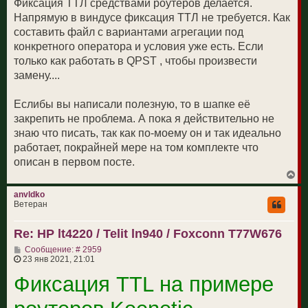
Фиксация ТТЛ средствами роутеров делается.
е
а
н
Напрямую в виндусе фиксация ТТЛ не требуется. Как
л
и
у
составить файл с вариантами агрегации под
е
конкретного оператора и условия уже есть. Если
только как работать в QPST , чтобы произвести
замену....
Еслибы вы написали полезную, то в шапке её
закрепить не проблема. А пока я действительно не
знаю что писать, так как по-моему он и так идеально
работает, покрайней мере на том комплекте что
описан в первом посте.
В
е
р
anvldko
н
Ветеран
у
т
Re: HP lt4220 / Telit ln940 / Foxconn T77W676
ь
с
С
Сообщение: # 2959
я
о
23 янв 2021, 21:01
к
о
н
Фиксация TTL на примере
б
а
щ
ч
е
а
н