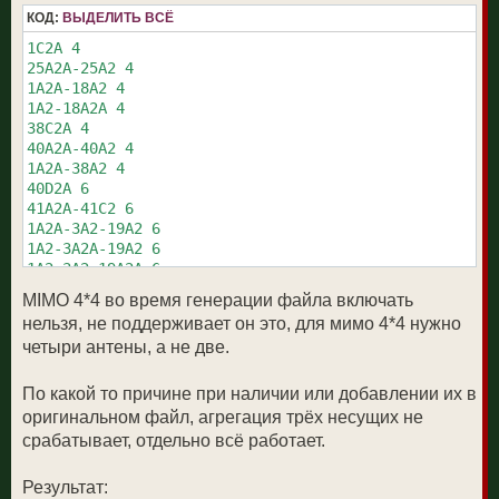
КОД:
ВЫДЕЛИТЬ ВСЁ
1C2A 4 

25A2A-25A2 4 

1A2A-18A2 4 

1A2-18A2A 4 

38C2A 4 

40A2A-40A2 4 

1A2A-38A2 4 

40D2A 6 

41A2A-41C2 6 

1A2A-3A2-19A2 6 

1A2-3A2A-19A2 6 

1A2-3A2-19A2A 6 

41D2A 6 

MIMO 4*4 во время генерации файла включать
66A2A-66C2 6 

нельзя, не поддерживает он это, для мимо 4*4 нужно
1A2A-3A2-20A2 6 

четыри антены, а не две.
1A2-3A2A-20A2 6 

1A2-3A2-20A2A 6 

66D2A 6 

По какой то причине при наличии или добавлении их в
1A2A-3A2-20A2 6 

оригинальном файл, агрегация трёх несущих не
1A2-3A2A-20A2 6 

срабатывает, отдельно всё работает.
1A2-3A2-20A2A 6 

1A2A-3A2-26A2 6 

Результат:
1A2-3A2A-26A2 6 
