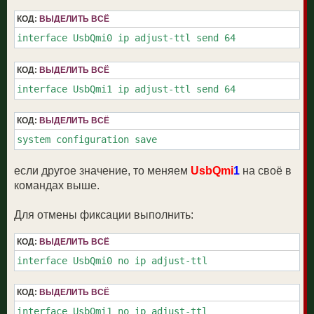
КОД:
ВЫДЕЛИТЬ ВСЁ
interface UsbQmi0 ip adjust-ttl send 64
КОД:
ВЫДЕЛИТЬ ВСЁ
interface UsbQmi1 ip adjust-ttl send 64
КОД:
ВЫДЕЛИТЬ ВСЁ
system configuration save
если другое значение, то меняем
UsbQmi
1
на своё в
командах выше.
Для отмены фиксации выполнить:
КОД:
ВЫДЕЛИТЬ ВСЁ
interface UsbQmi0 no ip adjust-ttl
КОД:
ВЫДЕЛИТЬ ВСЁ
interface UsbQmi1 no ip adjust-ttl