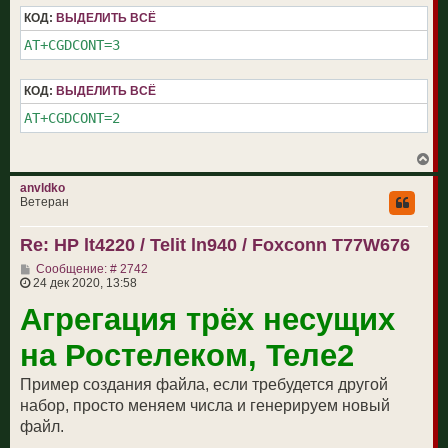
КОД:
ВЫДЕЛИТЬ ВСЁ
AT+CGDCONT=3
КОД:
ВЫДЕЛИТЬ ВСЁ
AT+CGDCONT=2
В
е
р
anvldko
н
Ветеран
у
т
Re: HP lt4220 / Telit ln940 / Foxconn T77W676
ь
с
С
Сообщение: # 2742
я
о
24 дек 2020, 13:58
к
о
н
Агрегация трёх несущих
б
а
щ
ч
е
а
на Ростелеком, Теле2
н
л
и
у
е
Пример создания файла, если требудется другой
набор, просто меняем числа и генерируем новый
файл.