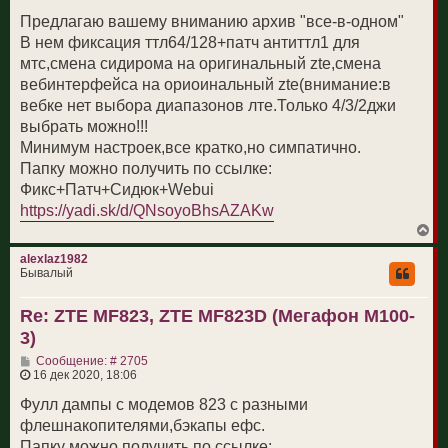
о
ч
б
Предлагаю вашему вниманию архив "все-в-одном"
а
щ
В нем фиксация ттл64/128+патч антиттл1 для
л
е
у
н
мтс,смена сидирома на оригинальный zte,смена
и
вебинтерфейса на ориоинальный zte(внимание:в
е
вебке нет выбора диапазонов лте.Только 4/3/2джи
выбрать можно!!!
Минимум настроек,все кратко,но симпатично.
Папку можно получить по ссылке:
Фикс+Патч+Сидюк+Webui
https://yadi.sk/d/QNsoyoBhsAZAKw
В
е
р
alexlaz1982
н
Бывалый
у
т
Re: ZTE MF823, ZTE MF823D (Мегафон М100-
ь
с
3)
я
к
С
Сообщение: # 2705
н
о
16 дек 2020, 18:06
а
о
ч
б
Фулл дампы с модемов 823 с разными
а
щ
флешнакопителями,бэкапы ефс.
л
е
у
н
Папку можно получить по ссылке: