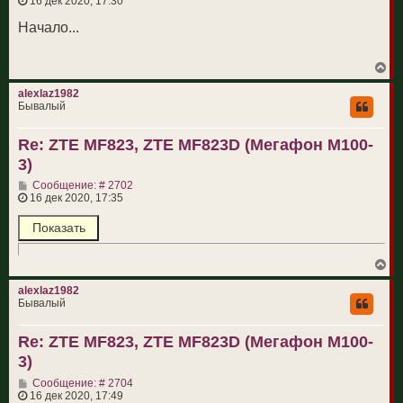
16 дек 2020, 17:30
о
б
Начало...
щ
е
н
В
и
е
е
р
alexlaz1982
н
Бывалый
у
т
Re: ZTE MF823, ZTE MF823D (Мегафон М100-
ь
с
3)
я
к
С
Сообщение: # 2702
н
о
16 дек 2020, 17:35
а
о
ч
б
а
щ
л
е
у
н
В
и
е
е
р
alexlaz1982
н
Бывалый
у
т
Re: ZTE MF823, ZTE MF823D (Мегафон М100-
ь
с
3)
я
к
С
Сообщение: # 2704
н
о
16 дек 2020, 17:49
а