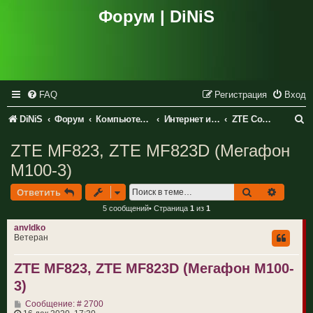
Форум | DiNiS
FAQ
Регистрация
Вход
П
DiNiS
Форум
Компьютеры и периферия
Интернет и сетевое оборудование
ZTE Corporation
о
ZTE MF823, ZTE MF823D (Мегафон
и
М100-3)
с
Поиск
Расшир
Ответить
к
5 сообщений• Страница
1
из
1
anvldko
Ветеран
ZTE MF823, ZTE MF823D (Мегафон М100-
3)
С
Сообщение: # 2700
о