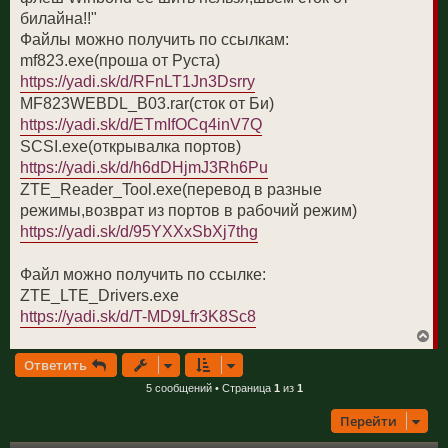
билайна!!"
Файлы можно получить по ссылкам:
mf823.exe(проша от Руста)
https://yadi.sk/d/RFnLT1Jn3Dsrry
MF823WEBDL_B03.rar(сток от Би)
https://yadi.sk/d/ETmIfOCq4inV7Q
SCSI.exe(открывалка портов)
https://yadi.sk/d/h6dDHjmJ3Rh6Pu
ZTE_Reader_Tool.exe(перевод в разные
режимы,возврат из портов в рабочий режим)
https://yadi.sk/d/95YXXxSbXj7thg
Файл можно получить по ссылке:
ZTE_LTE_Drivers.exe
https://yadi.sk/d/T-MD9Lfr3K8Sc8
В
е
Ответить
р
н
5 сообщений • Страница
1
из
1
у
т
Перейти
ь
с
я