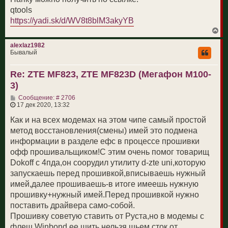
и
qtools
е
https://yadi.sk/d/WV8t8blM3akyYB
В
е
р
alexlaz1982
н
Бывалый
у
т
Re: ZTE MF823, ZTE MF823D (Мегафон М100-
ь
с
3)
я
к
С
Сообщение: # 2706
н
о
17 дек 2020, 13:32
а
о
ч
б
Как и на всех модемах на этом чипе самый простой
а
щ
метод восстановления(смены) имей это подмена
л
е
у
н
информации в разделе ефс в процессе прошивки
и
офф прошивальщиком!С этим очень помог товарищ
е
Dokoff с 4пда,он соорудил утилиту d-zte uni,которую
запускаешь перед прошивкой,вписываешь нужный
имей,далее прошиваешь-в итоге имеешь нужную
прошивку+нужный имей.Перед прошивкой нужно
поставить драйвера само-собой.
Прошивку советую ставить от Руста,но в модемы с
флеш Winbond ее шить нельзя,шьем сток от