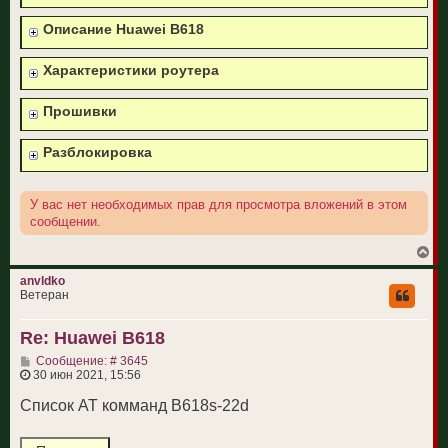
е
н
Описание Huawei B618
и
е
Характеристики роутера
Прошивки
Разблокировка
У вас нет необходимых прав для просмотра вложений в этом
сообщении.
В
е
р
anvldko
н
Ветеран
у
т
Re: Huawei B618
ь
с
С
Сообщение: # 3645
я
о
30 июн 2021, 15:56
к
о
н
б
Список АТ комманд B618s-22d
а
щ
ч
е
а
н
л