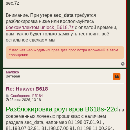
sec.7z
Внимание. При утере
sec_data
требуется
разблокировка ниже или воспользуйтесь
боекомплектом unlock_B618.7z
с оплатой времени,
вам нужно будет только замкнуть тестпоинт, всё
остальное сделаем мы.
У вас нет необходимых прав для просмотра вложений в этом
сообщении.
В
е
р
anvldko
н
Ветеран
у
т
Re: Huawei B618
ь
с
С
Сообщение: # 5184
я
о
23 июл 2026, 13:18
к
о
н
Разблокировка роутеров B618s-22d
б
а
на
щ
ч
е
современных лоченых прошивках c наличием
а
н
л
раздела sec_data, например 81.198.07.01.91 ,
и
у
е
81.198.07.02.91, 81.198.07.00.91, 81.198.11.00.264,