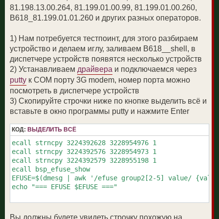
81.198.13.00.264, 81.199.01.00.99, 81.199.01.00.260,
B618_81.199.01.01.260 и других разных операторов.
1) Нам потребуется тестпоинт, для этого разбираем
устройство и делаем иглу, заливаем B618__shell, в
диспетчере устройств появятся несколько устройств
2) Устанавливаем
драйвера
и подключаемся через
putty
к COM порту 3G modem, номер порта можно
посмотреть в диспетчере устройств
3) Скопируйте строчки ниже по кнопке выделить всё и
вставьте в окно программы putty и нажмите Enter
КОД:
ВЫДЕЛИТЬ ВСЁ
ecall strncpy 3224392628 3228954976 1

ecall strncpy 3224392576 3228954973 1

ecall strncpy 3224392579 3228955198 1

ecall bsp_efuse_show

EFUSE=$(dmesg | awk '/efuse group2[2-5] value/ {val=s
echo "=== EFUSE $EFUSE ==="

Вы должны будете увидеть строчку похожую на