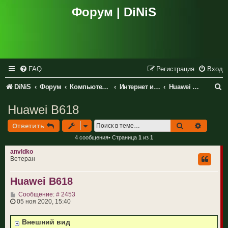
Форум | DiNiS
FAQ
Регистрация
Вход
П
DiNiS
Форум
Компьютеры и периферия
Интернет и сетевое оборудование
Huawei Technologies Co., LTD
о
Huawei B618
и
Поиск
Расшир
Ответить
с
4 сообщения• Страница
1
из
1
к
anvldko
Ветеран
Huawei B618
С
Сообщение: # 2453
о
05 ноя 2020, 15:40
о
б
Внешний вид
щ