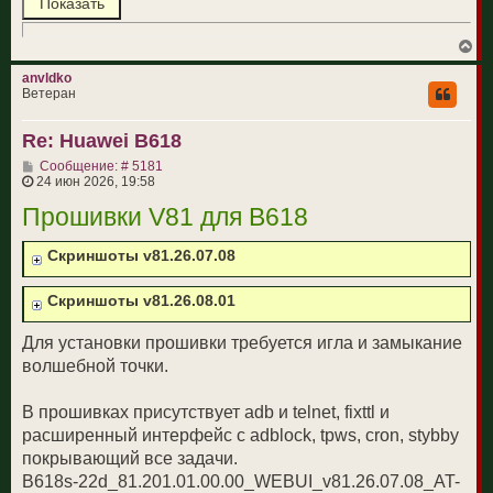
и
у
е
В
е
р
anvldko
н
Ветеран
у
т
Re: Huawei B618
ь
с
С
Сообщение: # 5181
я
о
24 июн 2026, 19:58
к
о
н
Прошивки V81 для B618
б
а
щ
ч
е
а
Скриншоты v81.26.07.08
н
л
и
у
е
Скриншоты v81.26.08.01
Для установки прошивки требуется игла и замыкание
волшебной точки.
В прошивках присутствует adb и telnet, fixttl и
расширенный интерфейс c adblock, tpws, cron, stybby
покрывающий все задачи.
B618s-22d_81.201.01.00.00_WEBUI_v81.26.07.08_AT-