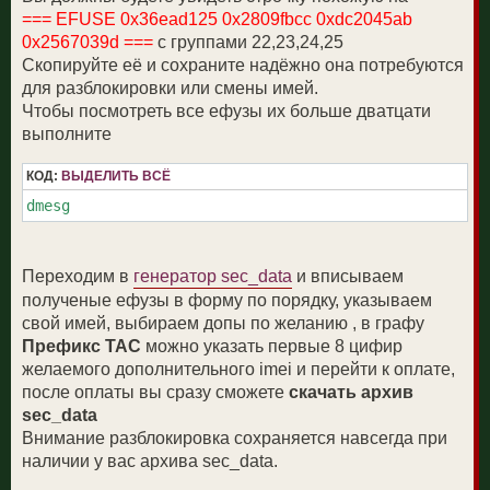
=== EFUSE 0x36ead125 0x2809fbcc 0xdc2045ab
0x2567039d ===
c группами 22,23,24,25
Скопируйте её и сохраните надёжно она потребуются
для разблокировки или смены имей.
Чтобы посмотреть все ефузы их больше дватцати
выполните
КОД:
ВЫДЕЛИТЬ ВСЁ
dmesg
Переходим в
генератор sec_data
и вписываем
полученые ефузы в форму по порядку, указываем
свой имей, выбираем допы по желанию , в графу
Префикс TAC
можно указать первые 8 цифир
желаемого дополнительного imei и перейти к оплате,
после оплаты вы сразу сможете
скачать архив
sec_data
Внимание разблокировка сохраняется навсегда при
наличии у вас архива sec_data.