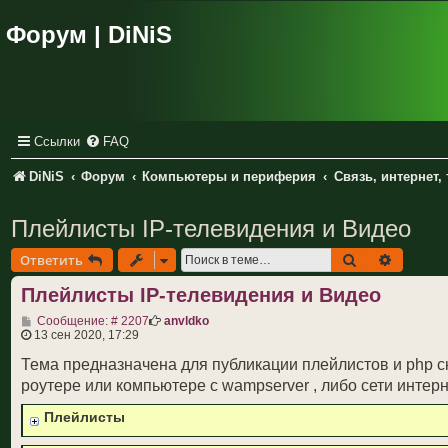
Форум | DiNiS
Ссылки
FAQ
DiNiS
Форум
Компьютеры и периферия
Связь, интернет,
Плейлисты IP-телевидения и Видео
Поиск
Расшир
Ответить
Плейлисты IP-телевидения и Видео
С
Сообщение: # 2207
anvldko
о
13 сен 2020, 17:29
о
б
Тема предназначена для публикации плейлистов и php 
щ
роутере или компьютере с wampserver , либо сети интерн
е
н
Плейлисты
и
е