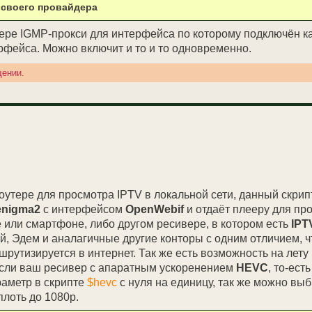
 своего провайдера
тере IGMP-прокси для интерфейса по которому подключён к
рфейса. Можно включит и то и то одновременно.
щении.
тере для просмотра IPTV в локальной сети, данный скрип
enigma2
с интерфейсом
OpenWebif
и отдаёт плееру для пр
 или смартфоне, либо другом ресивере, в котором есть
IPT
й, Эдем и аналагичные другие конторы с одним отличием, ч
шрутизируется в интернет. Так же есть возможность на лету
 если ваш ресивер с апаратным ускоренением
HEVC
, то-ест
раметр в скрипте
$hevc
с нуля на единицу, так же можно выб
плоть до 1080p.