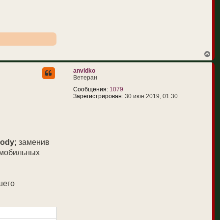
л
у
В
е
р
anvldko
н
Ветеран
у
т
Сообщения:
1079
ь
Зарегистрирован:
30 июн 2019, 01:30
с
я
к
н
а
ч
ody;
заменив
а
л
 мобильных
у
шего