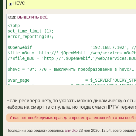
HEVC
КОД:
ВЫДЕЛИТЬ ВСЁ
<?php

set_time_limit (1);

error_reporting(0);

$OpenWebif			= "192.168.7.102"; //Изменить на свой локальный ip адрес

$file_m3u = 'http://'.$OpenWebif.'/web/services.m3u?b
/*$file_m3u = 'http://'.$OpenWebif.'/web/services.m3u
$hevc = "0"; //0 - выключить преобразование в hevc/1 
$var_page			= $_SERVER['QUERY_STRING'];

$user_agent 		= $_SERVER['HTTP_USER_AGENT'];

$server_name		= $_SERVER['SERVER_NAME'];

$server_http_host	= $_SERVER['HTTP_HOST'];

Если ресивера нету, то указать можно динамическую ссыл
$server_port		= $_SERVER['SERVER_PORT'];

набора на смарт тв с пульта, но тогда смысл IPTV теряет
$server_addr		= $_SERVER['SERVER_ADDR'];

$current_m3u		= file_get_contents($file_m3u);

У вас нет необходимых прав для просмотра вложений в этом сооб
if ($hevc == "1"){$hevc_url = "?bitrate=1500000?width
Последний раз редактировалось
anvldko
23 ноя 2020, 12:54, всего редакт
print '#EXTM3U url-tvg="http://teleguide.info/downloa