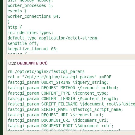
user nobody nobody;

worker_processes 1;

events {

worker_connections 64;

}

http {

include mime.types;

default_type application/octet-stream;

sendfile off;

keepalive_timeout 65;

server {

listen 88;

КОД:
ВЫДЕЛИТЬ ВСЁ
server_name localhost;

charset utf-8;

rm /opt/etc/nginx/fastcgi_params

location / {

cat > "/opt/etc/nginx/fastcgi_params" <<EOF

root /opt/share/www;

fastcgi_param QUERY_STRING \$query_string;

index index.php index.html index.htm;

fastcgi_param REQUEST_METHOD \$request_method;

}

fastcgi_param CONTENT_TYPE \$content_type;

error_page 404 /404.html;

fastcgi_param CONTENT_LENGTH \$content_length;

error_page 403 /403.html;

fastcgi_param SCRIPT_FILENAME \$document_root\$fastcg
error_page 500 502 503 504 /50x.html;

fastcgi_param SCRIPT_NAME \$fastcgi_script_name;

location = /50x.html {

fastcgi_param REQUEST_URI \$request_uri;

root /opt/share/nginx/html;

fastcgi_param DOCUMENT_URI \$document_uri;

}

fastcgi_param DOCUMENT_ROOT \$document_root;

location ~ \.php\$ {

fastcgi_param SERVER_PROTOCOL \$server_protocol;
