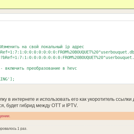
Ref=1:7:1:0:0:0:0:0:0:0:FROM%20BOUQUET%20"userbouquet.db
?bRef=1:7:1:0:0:0:0:0:0:0:FROM%20BOUQUET%20"userbouquet.
- включить преобразование в hevc

ку в интернете и использовать его как укоротитель ссылки 
ся, будет гибрид между OTT и IPTV.
щении.
=720?height=480?vcodec=h265?aspectratio=2?interlaced=0";
ировалось 1 раз.
d/new3/xmltv.xml.gz" cache=1000 deinterlace=8 aspect-rat