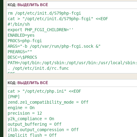
root /opt/share/www;

fastcgi_param REQUEST_SCHEME \$scheme;

КОД:
ВЫДЕЛИТЬ ВСЁ
fastcgi_pass unix:/opt/var/run/php-fcgi.sock;

fastcgi_param HTTPS \$https if_not_empty;

fastcgi_index index.php;

fastcgi_param GATEWAY_INTERFACE CGI/1.1;

rm /opt/etc/init.d/S79php-fcgi

include fastcgi_params;

fastcgi_param SERVER_SOFTWARE nginx/\$nginx_version;

cat > "/opt/etc/init.d/S79php-fcgi" <<EOF

}

fastcgi_param REMOTE_ADDR \$remote_addr;

#!/bin/sh

location ~ /\.ht {

fastcgi_param REMOTE_PORT \$remote_port;

export PHP_FCGI_CHILDREN=''

deny all;

fastcgi_param SERVER_ADDR \$server_addr;

ENABLED=yes

}

fastcgi_param SERVER_PORT \$server_port;

PROCS=php-fcgi

}

fastcgi_param SERVER_NAME \$server_name;

ARGS="-b /opt/var/run/php-fcgi.sock &"

}

fastcgi_param REDIRECT_STATUS 200;

PREARGS=""

DESC=\$PROCS

PATH=/opt/bin:/opt/sbin:/opt/usr/bin:/usr/local/sbin:
. /opt/etc/init.d/rc.func

EOF

КОД:
ВЫДЕЛИТЬ ВСЁ
cat > "/opt/etc/php.ini" <<EOF

[PHP]

zend.ze1_compatibility_mode = Off

engine = On

precision = 12

y2k_compliance = On

output_buffering = Off

zlib.output_compression = Off

implicit_flush = Off
