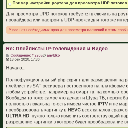
Пример настройки роутера для просмотра UDP потоков
Для просмотра UPD потоков требуется включить на роу
провайдера или настроить UDP-прокси для того же инте
У вас нет необходимых прав для просмотра вложений в этом сооб
Re: Плейлисты IP-телевидения и Видео
С
Сообщение: # 2208
anvldko
о
13 сен 2020, 17:36
о
б
Начало....
щ
е
н
Полнофункциональный php скрипт для размещения на роу
и
плейлист из SAT ресивера построенного на платформе
е
любом устройстве, например на смарт тв, на компьютере
Вообщем то тоже самое что делает и Шура ТВ, персик ба
полностью локальна то-есть имеем чистое
IPTV
и не мар
преобразововать картинку в
HEVC
всех каналов сразу,
ULTRA HD
, нужно только изменить соответствующий па
разрешение картинки в которое будет преобразование в