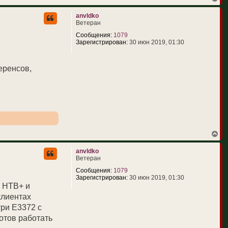
е
р
anvldko
н
Ветеран
у
т
Сообщения:
1079
ь
Зарегистрирован:
30 июн 2019, 01:30
с
я
к
еренсов,
н
а
ч
а
л
у
В
е
р
anvldko
н
Ветеран
у
т
Сообщения:
1079
ь
Зарегистрирован:
30 июн 2019, 01:30
с
в НТВ+ и
я
клиентах
к
н
три E3372 с
а
отов работать
ч
а