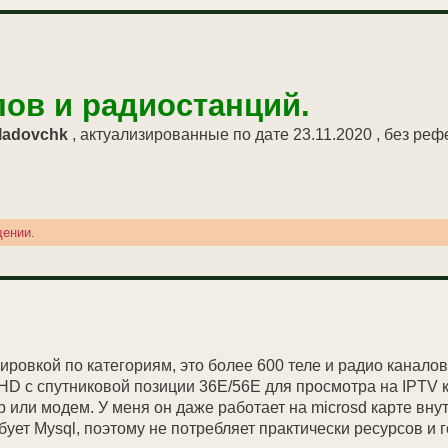
лов и радиостанций.
ladovchk
, актуализированные по дате 23.11.2020 , без реф
щении.
тировкой по категориям, это более 600 теле и радио канало
HD с спутниковой позиции 36E/56E для просмотра на IPTV 
 или модем. У меня он даже работает на microsd карте вну
ет Mysql, поэтому не потребляет практически ресурсов и г