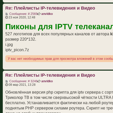
#EXTVLCOPT--http-reconnect=true

Re: Плейлисты IP-телевидения и Видео
';

С
Сообщение: # 2569
anvldko
$current_m3u_t = explode("#EXTINF", $current_m3u);

о
23 ноя 2020, 12:48
о
$i = -1;

Пиконы для IPTV телекана
б
щ
foreach($current_m3u_t as $c){

е
527 логотипов для всех популярных каналов от автора
k
н
и
размер 220*132.
$url_block = explode("#EXTINF", $c);

е
i.jpg
$url_block = $url_block[0];

iptv_picon.7z
$tvg_name = explode('tvg-name="', $url_block);

$tvg_name = explode("\"", $tvg_name[1]);

У вас нет необходимых прав для просмотра вложений в этом сооб
$tvg_name = $tvg_name[0];

$tvg_name = str_replace(" ","_",$tvg_name);

Re: Плейлисты IP-телевидения и Видео
$tvg_id = explode('tvg-id="', $url_block);

$tvg_id = explode("\"", $tvg_id[1]);

С
Сообщение: # 3246
anvldko
о
08 мар 2021, 13:28
$tvg_id = $tvg_id[0];

о
б
Обновлённая версия php скрипта для iptv сервера с сор
$tvg_logo = explode('tvg-logo="', $url_block);

щ
Триколор ТВ в том числе сверхвысокой чёткости ULTRA 
е
$tvg_logo = explode("\"", $tvg_logo[1]);

н
бесплатно. Устанавливается фактически на любой роутер
$tvg_logo = $tvg_logo[0];

и
поднятым PHP сервером силами роутера. Скрипт не требу
е
$tvg_chno = explode('tvg-chno="', $url_block);
