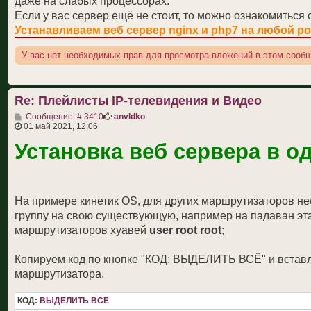
даже на слабых процессорах.
$tvg_chno = explode("\"", $tvg_chno[1]);

Если у вас сервер ещё не стоит, то можно ознакомиться 
$tvg_chno = $tvg_chno[0];

Устанавливаем веб сервер nginx и php7 на любой ро
$chenal_name = explode(",", $url_block);

У вас нет необходимых прав для просмотра вложений в этом сооб
$chenal_name = explode("\n", $chenal_name[1]);

$chenal_name = $chenal_name[0];

$chenal_name = preg_replace("/ {2,}/"," ",$chenal_nam
Re: Плейлисты IP-телевидения и Видео
$i++;

С
Сообщение: # 3410
anvldko
о
01 май 2021, 12:06
о
$tvglogo = "$tvg_id.png";

Установка веб сервера в о
б
$tvglogo = str_replace(":","_",$tvglogo);

щ
$tvglogo = str_replace("_.png",".png",$tvglogo);

е
н
и
/*$tvglogo = "http://$OpenWebif/images/$tvglogo";*/

е
$tvglogouri = "http://homerouter.cpe:88/i/$tvg_name.p
На примере кинетик OS, для других маршрутизаторов не
группу на свою существующую, например на падаван эта
if ($tvg_logo !== ""){$tvg_logos = "tvg-logo=\"$tvglo
маршрутизаторов хуавей
user root root;
if ($tvg_name !== ""){$tvg_names = "tvg-name=\"$tvg_n
if ($tvg_chno !== ""){$tvg_chnos = "tvg-chno=\"$tvg_c
Копируем код по кнопке "КОД: ВЫДЕЛИТЬ ВСЁ" и вставля
if ($tvg_id !== ""){$tvg_ids = "tvg-id=\"$tvg_id\"";}
маршрутизатора.
$chenal_url = "http://$OpenWebif:8001/$tvg_id$hevc_ur
КОД:
ВЫДЕЛИТЬ ВСЁ