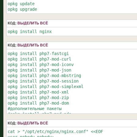
/*$EXTVLCOPT = "#EXTVLCOPT:http-user-agent=Dalvik\n#E
opkg update

if ($i!=0){$echo = "#EXTINF:-1 aspect-ratio=16:9 $tvg
opkg upgrade
$echo = str_replace("  "," ", $echo);

$echo = str_replace(" ,",",", $echo);

echo $echo;

КОД:
ВЫДЕЛИТЬ ВСЁ
}

opkg install nginx
exit();

?>
КОД:
ВЫДЕЛИТЬ ВСЁ
opkg install php7-fastcgi

opkg install php7-mod-curl

opkg install php7-mod-iconv

opkg install php7-mod-json

opkg install php7-mod-mbstring

opkg install php7-mod-session

opkg install php7-mod-simplexml

opkg install php7-mod-xml

opkg install php7-mod-zip

opkg install php7-mod-dom

#дополнительные пакеты

#opkg install php7-mod-pdo

КОД:
ВЫДЕЛИТЬ ВСЁ
cat > "/opt/etc/nginx/nginx.conf" <<EOF
