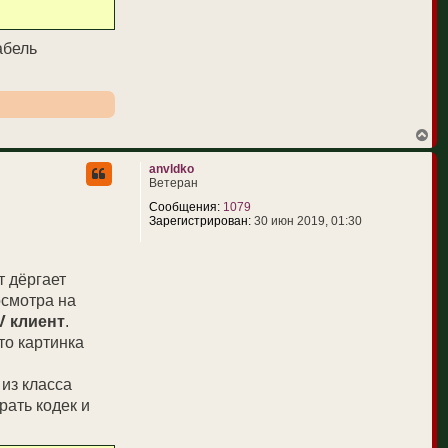
абель
В
е
р
anvldko
н
Ветеран
у
т
Сообщения:
1079
ь
Зарегистрирован:
30 июн 2019, 01:30
с
я
к
н
т дёргает
а
осмотра на
ч
а
V клиент
.
л
то картинка
у
ь из класса
рать кодек и