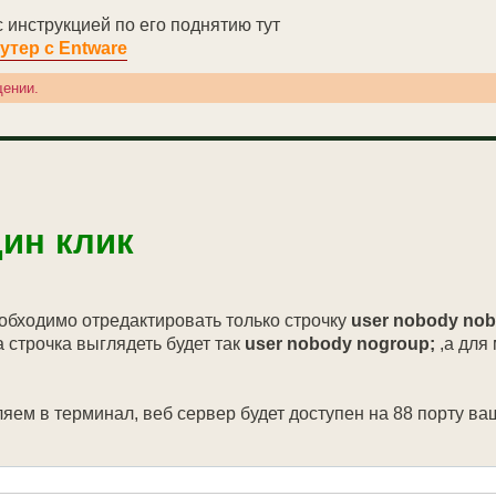
с инструкцией по его поднятию тут
утер с Entware
щении.
e);

дин клик
ng";

обходимо отредактировать только строчку
user nobody nob
 строчка выглядеть будет так
user nobody nogroup;
,а для
gouri\"";}else{$tvg_logos = "";}

ame\"";}else{$tvg_names = "";}

hno\"";}else{$tvg_chnos = "";}

ем в терминал, веб сервер будет доступен на 88 порту ва
else{$tvg_ids = "";}

l";
