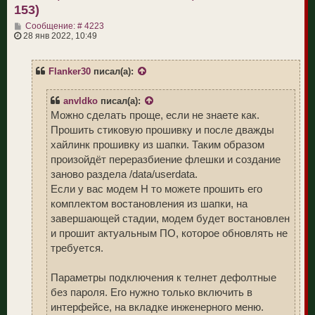
к
153)
н
С
а
Сообщение: # 4223
о
ч
28 янв 2022, 10:49
о
а
б
л
щ
у
Flanker30
писал(а):
е
н
и
anvldko
писал(а):
е
Можно сделать проще, если не знаете как.
Прошить стиковую прошивку и после дважды
хайлинк прошивку из шапки. Таким образом
произойдёт переразбиение флешки и создание
заново раздела /data/userdata.
Если у вас модем H то можете прошить его
комплектом востановления из шапки, на
завершающей стадии, модем будет востановлен
и прошит актуальным ПО, которое обновлять не
требуется.
Параметры подключения к телнет дефолтные
без пароля. Его нужно только включить в
интерфейсе, на вкладке инженерного меню.