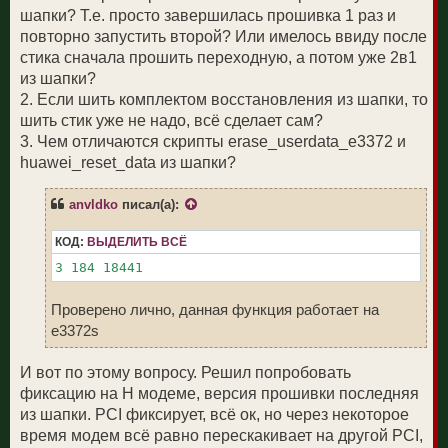
шапки? Т.е. просто завершилась прошивка 1 раз и
повторно запустить второй? Или имелось ввиду после
стика сначала прошить переходную, а потом уже 2в1
из шапки?
2. Если шить комплектом восстановления из шапки, то
шить стик уже не надо, всё сделает сам?
3. Чем отличаются скрипты erase_userdata_e3372 и
huawei_reset_data из шапки?
anvldko
писал(а):
КОД:
ВЫДЕЛИТЬ ВСЁ
3 184 18441
Проверено лично, данная функция работает на
e3372s
И вот по этому вопросу. Решил попробовать
фиксацию на H модеме, версия прошивки последняя
из шапки. PCI фиксирует, всё ок, но через некоторое
время модем всё равно перескакивает на другой PCI,