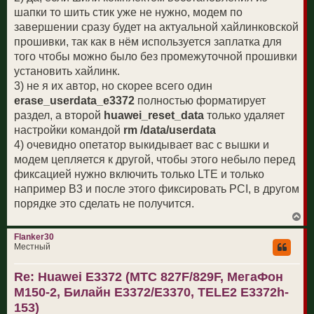
шапки то шить стик уже не нужно, модем по
завершении сразу будет на актуальной хайлинковской
прошивки, так как в нём используется заплатка для
того чтобы можно было без промежуточной прошивки
установить хайлинк.
3) не я их автор, но скорее всего один
erase_userdata_e3372
полностью форматирует
раздел, а второй
huawei_reset_data
только удаляет
настройки командой
rm /data/userdata
4) очевидно опетатор выкидывает вас с вышки и
модем цепляется к другой, чтобы этого небыло перед
фиксацией нужно включить только LTE и только
например B3 и после этого фиксировать PCI, в другом
порядке это сделать не получится.
В
е
р
Flanker30
н
Местный
у
т
Re: Huawei E3372 (МТС 827F/829F, МегаФон
ь
с
M150-2, Билайн E3372/E3370, TELE2 E3372h-
я
к
153)
н