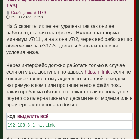
к
153)
н
С
а
Сообщение: # 4189
о
ч
15 янв 2022, 19:58
о
а
б
л
На S скрипты из телнет удалены так как они не
щ
у
работают, старая платформа. Нужна платформа
е
н
минимум v7r11 , а на s она v7r2, через веб работает по
и
облегчёнке на e3372s, должны быть выполнены
е
условия ниже.
Через интерфейс должно работать только в случае
если он у вас доступен по адресу
http://hi.link
, если не
открывается по этому адресу, то вставляйте модем
напрямую в комп или пропишите его в файл host,
такая проблема обычно возникает если используется
роутер с альтернативными днсами не от модема или в
браузере активирована dnssec.
КОД:
ВЫДЕЛИТЬ ВСЁ
192.168.8.1 hi.link
В вашем случае вот так должно быть прописано на