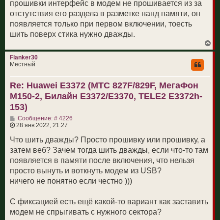
прошивки интерфейс в модем не прошивается из за
отстутствия его раздела в разметке нанд памяти, он
появляется только при первом включении, тоесть
шить поверх стика нужно дважды.
В
е
р
Flanker30
н
Местный
у
т
Re: Huawei E3372 (МТС 827F/829F, МегаФон
ь
с
M150-2, Билайн E3372/E3370, TELE2 E3372h-
я
к
153)
н
С
а
Сообщение: # 4226
о
ч
28 янв 2022, 21:27
о
а
б
л
Что шить дважды? Просто прошивку или прошивку, а
щ
у
затем веб? Зачем тогда шить дважды, если что-то там
е
н
появляется в памяти после включения, что нельзя
и
просто вынуть и воткнуть модем из USB?
е
ничего не понятно если честно )))
С фиксацией есть ещё какой-то вариант как заставить
модем не спрыгивать с нужного сектора?