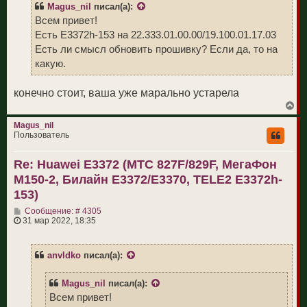
щ
у
Magus_nil
писал(а):
е
н
Всем привет!
и
Есть E3372h-153 на 22.333.01.00.00/19.100.01.17.03
е
Есть ли смысл обновить прошивку? Если да, то на
какую.
конечно стоит, ваша уже марально устарела
В
е
р
Magus_nil
н
Пользователь
у
т
Re: Huawei E3372 (МТС 827F/829F, МегаФон
ь
с
M150-2, Билайн E3372/E3370, TELE2 E3372h-
я
к
153)
н
С
а
Сообщение: # 4305
о
ч
31 мар 2022, 18:35
о
а
б
л
щ
у
anvldko
писал(а):
е
н
и
Magus_nil
писал(а):
е
Всем привет!