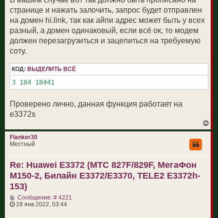
странице и нажать залочить, запрос будет отправлен
на домен hi.link, так как айпи адрес может быть у всех
разный, а домен одинаковый, если всё ок, то модем
должен перезагрузиться и зацепиться на требуемую
соту.
КОД:
ВЫДЕЛИТЬ ВСЁ
3 184 18441
Проверено лично, данная функция работает на
e3372s
В
е
р
Flanker30
н
Местный
у
т
Re: Huawei E3372 (МТС 827F/829F, МегаФон
ь
с
M150-2, Билайн E3372/E3370, TELE2 E3372h-
я
к
153)
н
С
а
Сообщение: # 4221
о
ч
28 янв 2022, 03:44
о
а
б
л