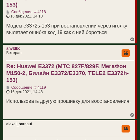
к
153)
н
С
а
Сообщение: # 4118
о
ч
16 дек 2021, 14:10
о
а
б
л
Модем е3372s-153 при востановлении через иголку
щ
у
вылетает ошибка код 19 как с ней бороться
е
н
В
и
е
е
р
anvldko
н
Ветеран
у
т
Re: Huawei E3372 (МТС 827F/829F, МегаФон
ь
с
M150-2, Билайн E3372/E3370, TELE2 E3372h-
я
к
153)
н
С
а
Сообщение: # 4119
о
ч
16 дек 2021, 14:48
о
а
б
л
Использовать другую прошивку для восстановления.
щ
у
е
н
В
и
е
е
р
alexei_barnaul
н
у
т