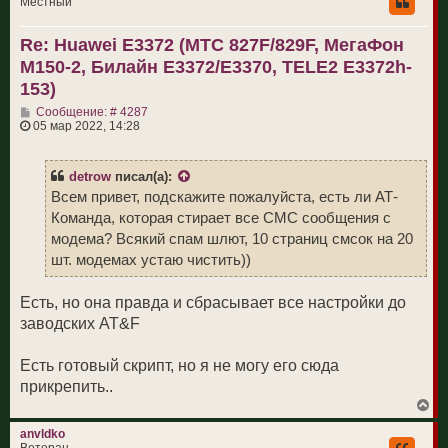
Местный
у
т
Re: Huawei E3372 (МТС 827F/829F, МегаФон
ь
с
M150-2, Билайн E3372/E3370, TELE2 E3372h-
я
к
153)
н
С
а
Сообщение: # 4287
о
ч
05 мар 2022, 14:28
о
а
б
л
щ
у
detrow
писал(а):
е
н
Всем привет, подскажите пожалуйста, есть ли АТ-
и
Команда, которая стирает все СМС сообщения с
е
модема? Всякий спам шлют, 10 страниц смсок на 20
шт. модемах устаю чистить))
Есть, но она правда и сбрасывает все настройки до
заводских AT&F
Есть готовый скрипт, но я не могу его сюда
прикрепить..
В
е
р
anvldko
н