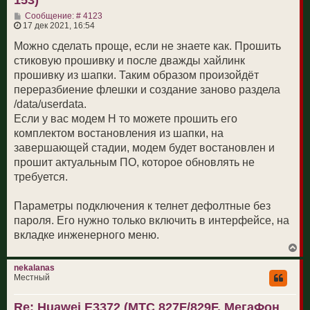
н
С
а
Сообщение: # 4123
о
ч
17 дек 2021, 16:54
о
а
б
л
Можно сделать проще, если не знаете как. Прошить
щ
у
стиковую прошивку и после дважды хайлинк
е
н
прошивку из шапки. Таким образом произойдёт
и
переразбиение флешки и создание заново раздела
е
/data/userdata.
Если у вас модем H то можете прошить его
комплектом востановления из шапки, на
завершающей стадии, модем будет востановлен и
прошит актуальным ПО, которое обновлять не
требуется.
Параметры подключения к телнет дефолтные без
пароля. Его нужно только включить в интерфейсе, на
вкладке инженерного меню.
В
е
р
nekalanas
н
Местный
у
т
Re: Huawei E3372 (МТС 827F/829F, МегаФон
ь