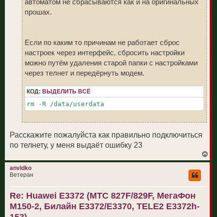
автоматом не сбрасываются как и на оригинальных
прошах.
Если по каким то причинам не работает сброс
настроек через интерфейс, сбросить настройки
можно путём удаления старой папки с настройками
через телнет и передёрнуть модем.
КОД:
ВЫДЕЛИТЬ ВСЁ
rm -R /data/userdata
Расскажите пожалуйста как правильно подключиться
по телнету, у меня выдаёт ошибку 23
В
е
р
anvldko
н
Ветеран
у
т
Re: Huawei E3372 (МТС 827F/829F, МегаФон
ь
с
M150-2, Билайн E3372/E3370, TELE2 E3372h-
я
к
153)