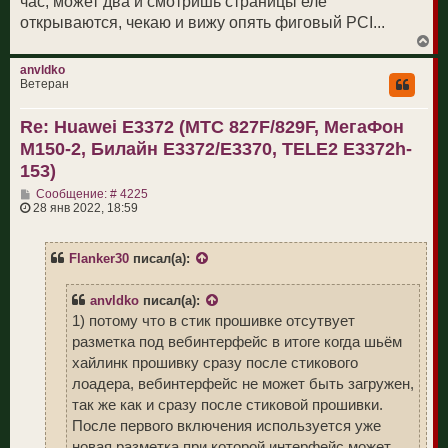
час, может два и смотришь страницы еле
открываются, чекаю и вижу опять фиговый PCI...
В
е
р
anvldko
н
Ветеран
у
т
Re: Huawei E3372 (МТС 827F/829F, МегаФон
ь
с
M150-2, Билайн E3372/E3370, TELE2 E3372h-
я
к
153)
н
С
а
Сообщение: # 4225
о
ч
28 янв 2022, 18:59
о
а
б
л
щ
у
Flanker30
писал(а):
е
н
и
anvldko
писал(а):
е
1) потому что в стик прошивке отсутвует
разметка под вебинтерфейс в итоге когда шьём
хайлинк прошивку сразу после стикового
лоадера, вебинтерфейс не может быть загружен,
так же как и сразу после стиковой прошивки.
После первого включения используется уже
новая разметка при которой интерфейс может