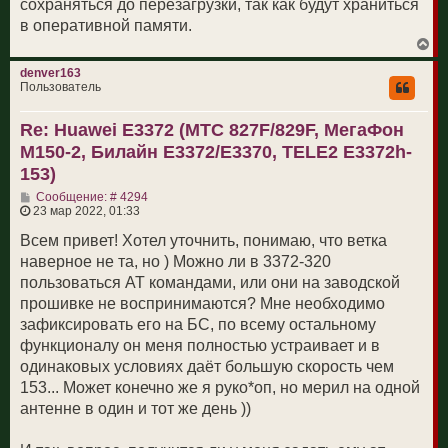
сохраняться до перезагрузки, так как будут храниться
в оперативной памяти.
В
е
р
denver163
н
Пользователь
у
т
Re: Huawei E3372 (МТС 827F/829F, МегаФон
ь
с
M150-2, Билайн E3372/E3370, TELE2 E3372h-
я
к
153)
н
С
а
Сообщение: # 4294
о
ч
23 мар 2022, 01:33
о
а
б
л
Всем привет! Хотел уточнить, понимаю, что ветка
щ
у
наверное не та, но ) Можно ли в 3372-320
е
н
пользоваться АТ командами, или они на заводской
и
прошивке не воспринимаются? Мне необходимо
е
зафиксировать его на БС, по всему остальному
функционалу он меня полностью устраивает и в
одинаковых условиях даёт большую скорость чем
153... Может конечно же я руко*оп, но мерил на одной
антенне в один и тот же день ))