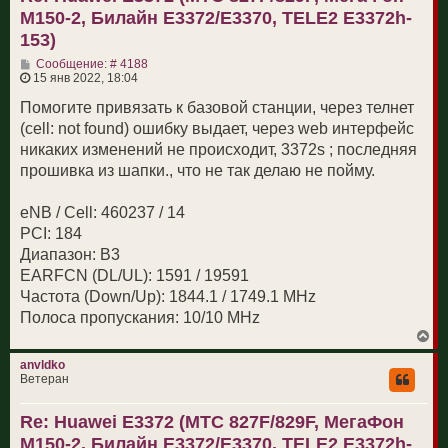
с
M150-2, Билайн E3372/E3370, TELE2 E3372h-
я
к
153)
н
С
а
Сообщение: # 4188
о
ч
15 янв 2022, 18:04
о
а
б
л
Помогите привязать к базовой станции, через телнет
щ
у
(cell: not found) ошибку выдает, через web интерфейс
е
н
никаких изменений не происходит, 3372s ; последняя
и
прошивка из шапки., что не так делаю не пойму.
е
eNB / Cell: 460237 / 14
PCI: 184
Диапазон: B3
EARFCN (DL/UL): 1591 / 19591
Частота (Down/Up): 1844.1 / 1749.1 MHz
Полоса пропускания: 10/10 MHz
В
е
р
anvldko
н
Ветеран
у
т
Re: Huawei E3372 (МТС 827F/829F, МегаФон
ь
с
M150-2, Билайн E3372/E3370, TELE2 E3372h-
я