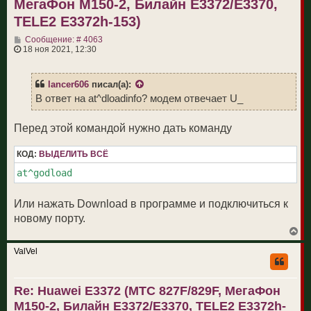
МегаФон M150-2, Билайн E3372/E3370,
TELE2 E3372h-153)
С
Сообщение: # 4063
о
18 ноя 2021, 12:30
о
б
щ
lancer606
писал(а):
е
н
В ответ на at^dloadinfo? модем отвечает U_
и
е
Перед этой командой нужно дать команду
КОД:
ВЫДЕЛИТЬ ВСЁ
at^godload
Или нажать Download в программе и подключиться к
новому порту.
В
е
р
ValVel
н
у
т
Re: Huawei E3372 (МТС 827F/829F, МегаФон
ь
с
M150-2, Билайн E3372/E3370, TELE2 E3372h-
я