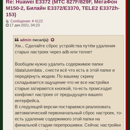
Re: Huawei E3372 (МТС 827F/829F, МегаФон
ь
с
M150-2, Билайн E3372/E3370, TELE2 E3372h-
я
к
153)
н
С
а
Сообщение: # 4122
о
ч
17 дек 2021, 04:23
о
а
б
л
щ
у
admin
писал(а):
е
н
Хм... Сделайте сброс устройства путём удаления
и
старых настроек через adb или телнет
е
Вообщем нужно удалить содержимое папки
/data/userdata , снести всё что есть в этой папке и
передёрнуть модем. По вашему скрину
складывается ощущение что не все настройки
старые затираются кнопкой, то-есть происходит
конфликт настроек от предыдущего вашего
интерфейса.
В следующей версии постараемся реализовать
автоматический первоначальный сброс настроек, то-
есть удаление содержимого этой папки на
финальной стадии перепрошивки. Сейчас настройки