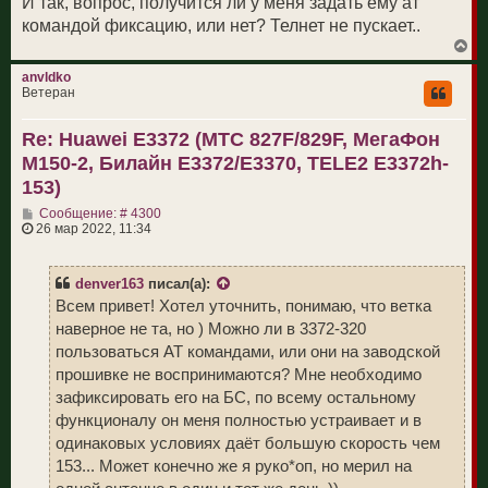
И так, вопрос, получится ли у меня задать ему ат
командой фиксацию, или нет? Телнет не пускает..
В
е
р
anvldko
н
Ветеран
у
т
Re: Huawei E3372 (МТС 827F/829F, МегаФон
ь
с
M150-2, Билайн E3372/E3370, TELE2 E3372h-
я
к
153)
н
С
а
Сообщение: # 4300
о
ч
26 мар 2022, 11:34
о
а
б
л
щ
у
denver163
писал(а):
е
н
Всем привет! Хотел уточнить, понимаю, что ветка
и
наверное не та, но ) Можно ли в 3372-320
е
пользоваться АТ командами, или они на заводской
прошивке не воспринимаются? Мне необходимо
зафиксировать его на БС, по всему остальному
функционалу он меня полностью устраивает и в
одинаковых условиях даёт большую скорость чем
153... Может конечно же я руко*оп, но мерил на