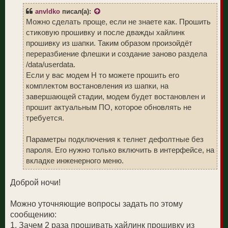
щ
у
anvldko
писал(а):
е
н
Можно сделать проще, если не знаете как. Прошить
и
стиковую прошивку и после дважды хайлинк
е
прошивку из шапки. Таким образом произойдёт
переразбиение флешки и создание заново раздела
/data/userdata.
Если у вас модем H то можете прошить его
комплектом востановления из шапки, на
завершающей стадии, модем будет востановлен и
прошит актуальным ПО, которое обновлять не
требуется.
Параметры подключения к телнет дефолтные без
пароля. Его нужно только включить в интерфейсе, на
вкладке инженерного меню.
Доброй ночи!
Можно уточняющие вопросы задать по этому
сообщению:
1. Зачем 2 раза прошивать хайлинк прошивку из