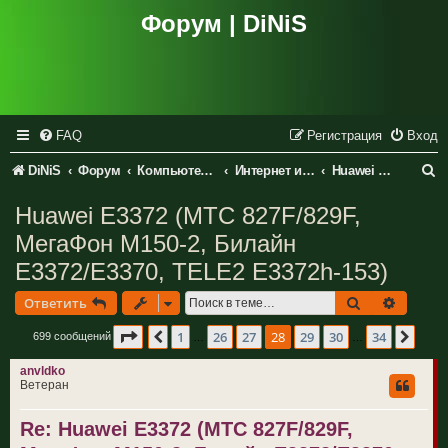
Форум | DiNiS
FAQ
Регистрация
Вход
П
DiNiS
Форум
Компьютеры и периферия
Интернет и сетевое оборудование
Huawei Technologies Co., LTD
о
Huawei E3372 (МТС 827F/829F,
и
МегаФон M150-2, Билайн
с
E3372/E3370, TELE2 E3372h-153)
к
Поиск
Расшир
Ответить
Страница
28
из
34
1
26
27
28
29
30
34
Пред.
След
699 сообщений
…
…
anvldko
Ветеран
Re: Huawei E3372 (МТС 827F/829F,