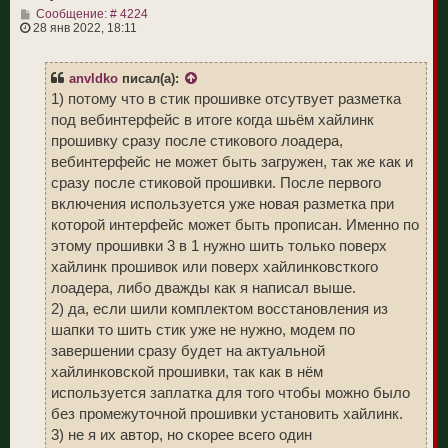
С
а
Сообщение: # 4224
о
ч
28 янв 2022, 18:11
о
а
б
л
щ
у
anvldko
писал(а):
е
н
1) потому что в стик прошивке отсутвует разметка
и
под вебинтерфейс в итоге когда шьём хайлинк
е
прошивку сразу после стикового лоадера,
вебинтерфейс не может быть загружен, так же как и
сразу после стиковой прошивки. После первого
включения используется уже новая разметка при
которой интерфейс может быть прописан. Именно по
этому прошивки 3 в 1 нужно шить только поверх
хайлинк прошивок или поверх хайлинковсткого
лоадера, либо дважды как я написал выше.
2) да, если шили комплектом восстановления из
шапки то шить стик уже не нужно, модем по
завершении сразу будет на актуальной
хайлинковской прошивки, так как в нём
используется заплатка для того чтобы можно было
без промежуточной прошивки установить хайлинк.
3) не я их автор, но скорее всего один