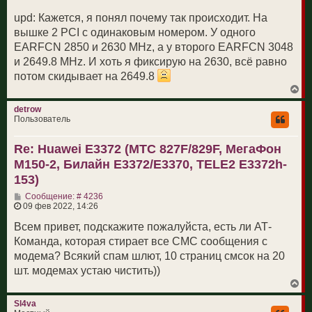
upd: Кажется, я понял почему так происходит. На
вышке 2 PCI с одинаковым номером. У одного
EARFCN 2850 и 2630 MHz, а у второго EARFCN 3048
и 2649.8 MHz. И хоть я фиксирую на 2630, всё равно
потом скидывает на 2649.8
В
е
р
detrow
н
Пользователь
у
т
Re: Huawei E3372 (МТС 827F/829F, МегаФон
ь
с
M150-2, Билайн E3372/E3370, TELE2 E3372h-
я
к
153)
н
С
а
Сообщение: # 4236
о
ч
09 фев 2022, 14:26
о
а
б
л
Всем привет, подскажите пожалуйста, есть ли АТ-
щ
у
Команда, которая стирает все СМС сообщения с
е
н
модема? Всякий спам шлют, 10 страниц смсок на 20
и
шт. модемах устаю чистить))
е
В
е
р
Sl4va
н