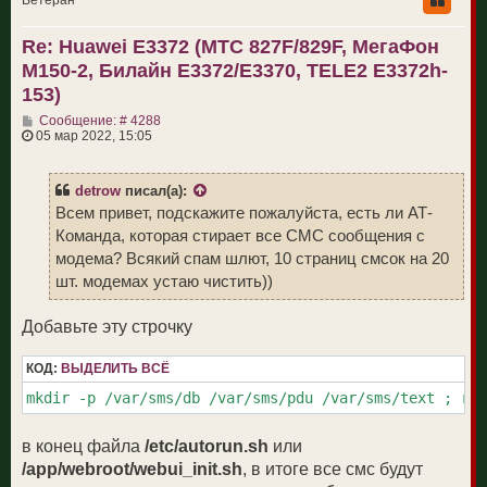
Ветеран
у
т
Re: Huawei E3372 (МТС 827F/829F, МегаФон
ь
с
M150-2, Билайн E3372/E3370, TELE2 E3372h-
я
к
153)
н
С
а
Сообщение: # 4288
о
ч
05 мар 2022, 15:05
о
а
б
л
щ
у
detrow
писал(а):
е
н
Всем привет, подскажите пожалуйста, есть ли АТ-
и
Команда, которая стирает все СМС сообщения с
е
модема? Всякий спам шлют, 10 страниц смсок на 20
шт. модемах устаю чистить))
Добавьте эту строчку
КОД:
ВЫДЕЛИТЬ ВСЁ
mkdir -p /var/sms/db /var/sms/pdu /var/sms/text ; rm
в конец файла
/etc/autorun.sh
или
/app/webroot/webui_init.sh
, в итоге все смс будут