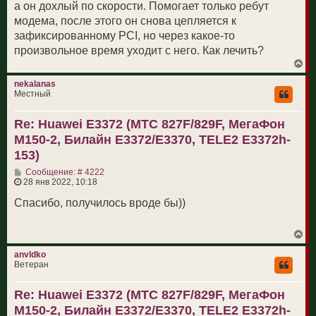
а он дохлый по скорости. Помогает только ребут
модема, после этого он снова цепляется к
зафиксированному PCI, но через какое-то
произвольное время уходит с него. Как лечить?
В
е
р
nekalanas
н
Местный
у
т
Re: Huawei E3372 (МТС 827F/829F, МегаФон
ь
с
M150-2, Билайн E3372/E3370, TELE2 E3372h-
я
к
153)
н
С
а
Сообщение: # 4222
о
ч
28 янв 2022, 10:18
о
а
б
л
Спасибо, получилось вроде бы))
щ
у
е
н
В
и
е
е
р
anvldko
н
Ветеран
у
т
Re: Huawei E3372 (МТС 827F/829F, МегаФон
ь
с
M150-2, Билайн E3372/E3370, TELE2 E3372h-
я