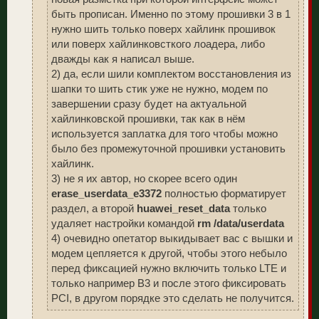
быть прописан. Именно по этому прошивки 3 в 1
нужно шить только поверх хайлинк прошивок
или поверх хайлинковсткого лоадера, либо
дважды как я написал выше.
2) да, если шили комплектом восстановления из
шапки то шить стик уже не нужно, модем по
завершении сразу будет на актуальной
хайлинковской прошивки, так как в нём
используется заплатка для того чтобы можно
было без промежуточной прошивки установить
хайлинк.
3) не я их автор, но скорее всего один
erase_userdata_e3372
полностью форматирует
раздел, а второй
huawei_reset_data
только
удаляет настройки командой
rm /data/userdata
4) очевидно опетатор выкидывает вас с вышки и
модем цепляется к другой, чтобы этого небыло
перед фиксацией нужно включить только LTE и
только например B3 и после этого фиксировать
PCI, в другом порядке это сделать не получится.