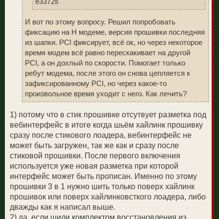
e3372s
И вот по этому вопросу. Решил попробовать
фиксацию на H модеме, версия прошивки последняя
из шапки. PCI фиксирует, всё ок, но через некоторое
время модем всё равно перескакивает на другой
PCI, а он дохлый по скорости. Помогает только
ребут модема, после этого он снова цепляется к
зафиксированному PCI, но через какое-то
произвольное время уходит с него. Как лечить?
1) потому что в стик прошивке отсутвует разметка под
вебинтерфейс в итоге когда шьём хайлинк прошивку
сразу после стикового лоадера, вебинтерфейс не
может быть загружен, так же как и сразу после
стиковой прошивки. После первого включения
используется уже новая разметка при которой
интерфейс может быть прописан. Именно по этому
прошивки 3 в 1 нужно шить только поверх хайлинк
прошивок или поверх хайлинковсткого лоадера, либо
дважды как я написал выше.
2) да, если шили комплектом восстановления из