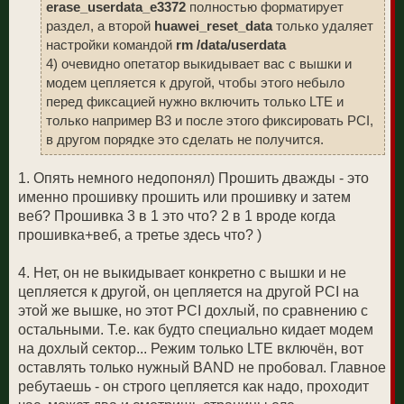
erase_userdata_e3372
полностью форматирует
раздел, а второй
huawei_reset_data
только удаляет
настройки командой
rm /data/userdata
4) очевидно опетатор выкидывает вас с вышки и
модем цепляется к другой, чтобы этого небыло
перед фиксацией нужно включить только LTE и
только например B3 и после этого фиксировать PCI,
в другом порядке это сделать не получится.
1. Опять немного недопонял) Прошить дважды - это
именно прошивку прошить или прошивку и затем
веб? Прошивка 3 в 1 это что? 2 в 1 вроде когда
прошивка+веб, а третье здесь что? )
4. Нет, он не выкидывает конкретно с вышки и не
цепляется к другой, он цепляется на другой PCI на
этой же вышке, но этот PCI дохлый, по сравнению с
остальными. Т.е. как будто специально кидает модем
на дохлый сектор... Режим только LTE включён, вот
оставлять только нужный BAND не пробовал. Главное
ребутаешь - он строго цепляется как надо, проходит