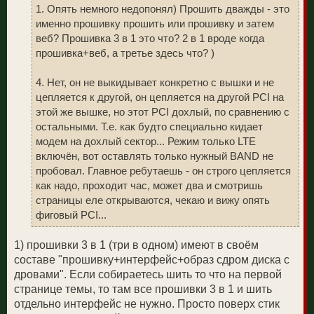
1. Опять немного недопонял) Прошить дважды - это
именно прошивку прошить или прошивку и затем
веб? Прошивка 3 в 1 это что? 2 в 1 вроде когда
прошивка+веб, а третье здесь что? )
4. Нет, он не выкидывает конкретно с вышки и не
цепляется к другой, он цепляется на другой PCI на
этой же вышке, но этот PCI дохлый, по сравнению с
остальными. Т.е. как будто специально кидает
модем на дохлый сектор... Режим только LTE
включён, вот оставлять только нужный BAND не
пробовал. Главное ребутаешь - он строго цепляется
как надо, проходит час, может два и смотришь
страницы еле открываются, чекаю и вижу опять
фиговый PCI...
1) прошивки 3 в 1 (три в одном) имеют в своём
составе "прошивку+интерфейc+образ сдром диска с
дровами". Если собираетесь шить то что на первой
странице темы, то там все прошивки 3 в 1 и шить
отдельно интерфейс не нужно. Просто поверх стик