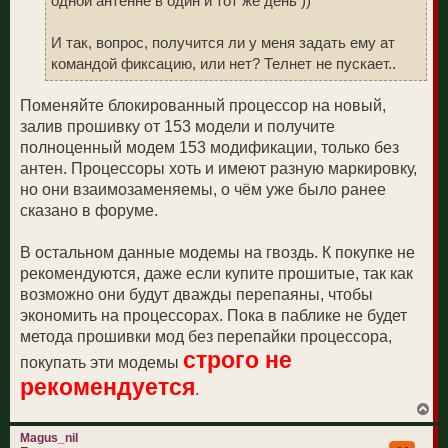
одной антенне в один и тот же день ))
И так, вопрос, получится ли у меня задать ему ат
командой фиксацию, или нет? Телнет не пускает..
Поменяйте блокированный процессор на новый,
залив прошивку от 153 модели и получите
полноценный модем 153 модификации, только без
антен. Процессоры хоть и имеют разную маркировку,
но они взаимозаменяемы, о чём уже было ранее
сказано в форуме.
В остальном данные модемы на гвоздь. К покупке не
рекомендуются, даже если купите прошитые, так как
возможно они будут дважды перепаяны, чтобы
экономить на процессорах. Пока в паблике не будет
метода прошивки мод без перепайки процессора,
строго не
покупать эти модемы
рекомендуется
.
В
е
р
Magus_nil