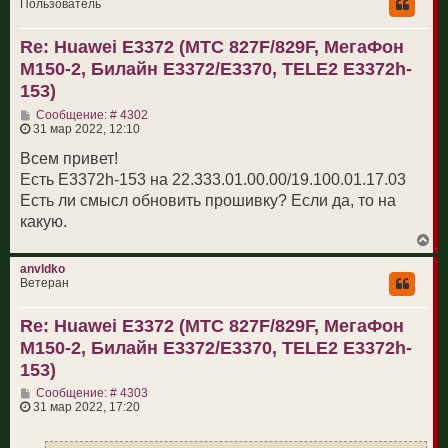
н
Пользователь
у
т
Re: Huawei E3372 (МТС 827F/829F, МегаФон
ь
с
M150-2, Билайн E3372/E3370, TELE2 E3372h-
я
к
153)
н
С
а
Сообщение: # 4302
о
ч
31 мар 2022, 12:10
о
а
б
л
Всем привет!
щ
у
Есть E3372h-153 на 22.333.01.00.00/19.100.01.17.03
е
н
Есть ли смысл обновить прошивку? Если да, то на
и
какую.
е
В
е
р
anvldko
н
Ветеран
у
т
Re: Huawei E3372 (МТС 827F/829F, МегаФон
ь
с
M150-2, Билайн E3372/E3370, TELE2 E3372h-
я
к
153)
н
С
а
Сообщение: # 4303
о
ч
31 мар 2022, 17:20
о
а
б
л