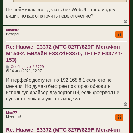
Не пойму как это сделать без WebUI. Linux модем
видит, но как отключить переключение?
В
е
р
anvldko
н
Ветеран
у
т
Re: Huawei E3372 (МТС 827F/829F, МегаФон
ь
с
M150-2, Билайн E3372/E3370, TELE2 E3372h-
я
к
153)
н
С
а
Сообщение: # 3729
о
ч
14 июл 2021, 12:07
о
а
б
л
Интерфейс доступен по 192.168.8.1 если его не
щ
у
меняли. Но думаю быстрее повторно обновить
е
н
используя драйвер двупортовый, если фаервол не
и
пускает в локальную сеть модема.
е
В
е
р
Max77
н
Местный
у
т
Re: Huawei E3372 (МТС 827F/829F, МегаФон
ь
с