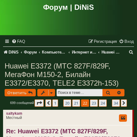
Форум | DiNiS
FAQ
Регистрация
Вход
П
DiNiS
Форум
Компьютеры и периферия
Интернет и сетевое оборудование
Huawei Technologies Co., LTD
о
Huawei E3372 (МТС 827F/829F,
и
МегаФон M150-2, Билайн
с
E3372/E3370, TELE2 E3372h-153)
к
Поиск
Расшир
Ответить
Страница
22
из
34
1
20
21
22
23
24
34
Пред.
След
699 сообщений
…
…
saltykam
Местный
Re: Huawei E3372 (МТС 827F/829F,