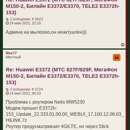
с
M150-2, Билайн E3372/E3370, TELE2 E3372h-
я
к
153)
н
С
а
Сообщение: # 3623
о
ч
24 июн 2021, 22:10
о
а
б
л
Админа на мылоооо,он неактуален)))
щ
у
е
н
В
и
е
е
р
Max77
н
Местный
у
т
Re: Huawei E3372 (МТС 827F/829F, МегаФон
ь
с
M150-2, Билайн E3372/E3370, TELE2 E3372h-
я
к
153)
н
С
а
Сообщение: # 3724
о
ч
14 июл 2021, 00:33
о
а
б
л
Проблема с роутером Netis MW5230
щ
у
Модем прошит E3372h-
е
н
153_Update_22.333.01.00.00_WEBUI_17.100.12.06.03_
и
HILINK.7z
е
Роутер предусматривает 4G/LTE, но через Stick