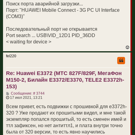
Поиск порта аварийной загрузки...
Порт: "HUAWEI Mobile Connect - 3G PC UI Interface
(COM3)"
Последовательный порт не открывается
Port search ... USB\VID_12D1 PID_36DD
< waiting for device >
В
е
р
fel220
н
у
т
Re: Huawei E3372 (МТС 827F/829F, МегаФон
ь
с
M150-2, Билайн E3372/E3370, TELE2 E3372h-
я
к
153)
н
С
а
Сообщение: # 3744
о
ч
17 июл 2021, 13:21
о
а
б
л
Всем привет, есть подвижки с прошивкой для e3372h-
щ
у
320 ? Уже продают их прошитыми видел, и мне такой
е
н
экземпляр попался прошитый, то есть сменен имей и
и
ттл зафиксен, но нет антиттл1, и плата внутри точно
е
была от 320 версии, то есть явно научились