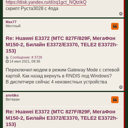
https://disk.yandex.ru/d/zq1gct_NQtzikQ
е
скрипт Руста3028 с 4пда
В
е
р
Max77
н
Местный
у
т
Re: Huawei E3372 (МТС 827F/829F, МегаФон
ь
с
M150-2, Билайн E3372/E3370, TELE2 E3372h-
я
к
153)
н
С
а
Сообщение: # 3726
о
ч
14 июл 2021, 09:36
о
а
б
л
Переключил модем в режим Gateway Mode с сетевой
щ
у
картой. Как назад вернуть в RNDIS под Windows?
е
н
В диспетчере сейчас 4 неизвестных устройства
и
В
е
е
р
anvldko
н
Ветеран
у
т
Re: Huawei E3372 (МТС 827F/829F, МегаФон
ь
с
M150-2, Билайн E3372/E3370, TELE2 E3372h-
я
к
153)
н