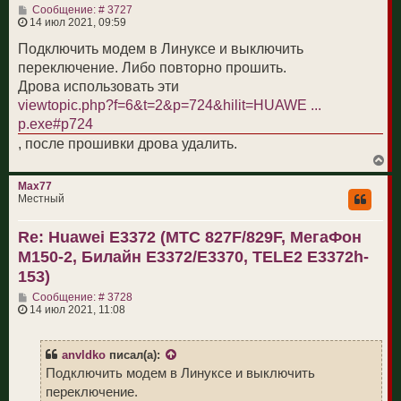
С
а
Сообщение: # 3727
о
ч
14 июл 2021, 09:59
о
а
б
л
Подключить модем в Линуксе и выключить
щ
у
переключение. Либо повторно прошить.
е
н
Дрова использовать эти
и
viewtopic.php?f=6&t=2&p=724&hilit=HUAWE ...
е
p.exe#p724
, после прошивки дрова удалить.
В
е
р
Max77
н
Местный
у
т
Re: Huawei E3372 (МТС 827F/829F, МегаФон
ь
с
M150-2, Билайн E3372/E3370, TELE2 E3372h-
я
к
153)
н
С
а
Сообщение: # 3728
о
ч
14 июл 2021, 11:08
о
а
б
л
щ
у
anvldko
писал(а):
е
н
Подключить модем в Линуксе и выключить
и
переключение.
е