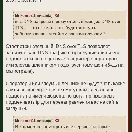
о
19 июл 2021, 15:43
к
о
н
б
а
щ
ч
kombi11
писал(а):
е
а
н
все DNS запросы шифруются с помощью DNS over
л
и
у
TLS .... это означает что будет доступ к
е
заблокированным сайтам роскомнадзором?
Ответ отрицательный. DNS over TLS позволяет
защитить ваш DNS трафик от прослушивания и его
подмены выше по цепочке (например оператором
или злоумышленником подключенному где-нибудь на
магистрале).
Операторы или злоумышленники не будут знать какие
сайты вы посещаете и не смогут вам сделать днс
подмену по имени домена, но могут по прежнему
подменивать ip для перенаправления вас на сайты
заглушки.
kombi11
писал(а):
И как можно посмотреть все сервисы которые