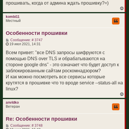
прошивать, когда от админа ждать прошивку?=)
В
е
р
kombi11
н
Местный
у
т
Особенности прошивки
ь
с
С
Сообщение: # 3747
я
о
19 июл 2021, 14:31
к
о
н
б
Всем привет: "все DNS запросы шифруются с
а
щ
ч
помощью DNS over TLS и обрабатываются на
е
а
н
стороне google dns" - это означает что будет доступ к
л
и
у
заблокированным сайтам роскомнадзором?
е
И как можно посмотреть все сервисы которые
крутятся в прошивке что то вроде service --status-all на
linux?
В
е
р
anvldko
н
Ветеран
у
т
Re: Особенности прошивки
ь
с
С
Сообщение: # 3748
я