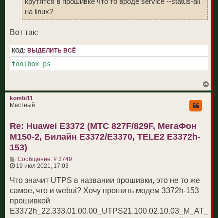
крутятся в прошивке что то вроде service --status-all
на linux?
Вот так:
КОД:
ВЫДЕЛИТЬ ВСЁ
toolbox ps
В
е
р
kombi11
н
Местный
у
т
Re: Huawei E3372 (МТС 827F/829F, МегаФон
ь
с
M150-2, Билайн E3372/E3370, TELE2 E3372h-
я
к
153)
н
С
а
Сообщение: # 3749
о
ч
19 июл 2021, 17:03
о
а
б
л
Что значит UTPS в названии прошивки, это не то же
щ
у
самое, что и webui? Хочу прошить модем 3372h-153
е
н
прошивкой
и
E3372h_22.333.01.00.00_UTPS21.100.02.10.03_M_AT_
е