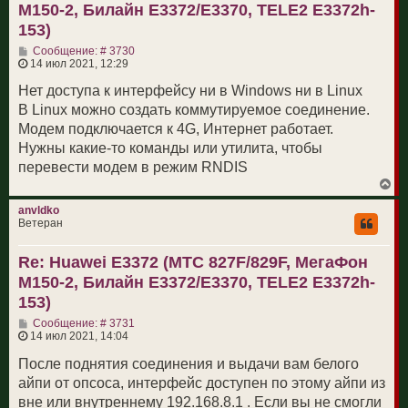
M150-2, Билайн E3372/E3370, TELE2 E3372h-
я
к
153)
н
С
а
Сообщение: # 3730
о
ч
14 июл 2021, 12:29
о
а
б
л
Нет доступа к интерфейсу ни в Windows ни в Linux
щ
у
В Linux можно создать коммутируемое соединение.
е
н
Модем подключается к 4G, Интернет работает.
и
Нужны какие-то команды или утилита, чтобы
е
перевести модем в режим RNDIS
В
е
р
anvldko
н
Ветеран
у
т
Re: Huawei E3372 (МТС 827F/829F, МегаФон
ь
с
M150-2, Билайн E3372/E3370, TELE2 E3372h-
я
к
153)
н
С
а
Сообщение: # 3731
о
ч
14 июл 2021, 14:04
о
а
б
л
После поднятия соединения и выдачи вам белого
щ
у
айпи от опсоса, интерфейс доступен по этому айпи из
е
н
вне или внутреннему 192.168.8.1 . Если вы не смогли