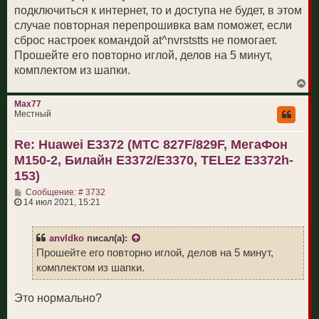
и
подключиться к интернет, то и доступа не будет, в этом
е
случае повторная перепрошивка вам поможет, если
сброс настроек командой at^nvrststts не помогает.
Прошейте его повторно иглой, делов на 5 минут,
комплектом из шапки.
В
е
р
Max77
н
Местный
у
т
Re: Huawei E3372 (МТС 827F/829F, МегаФон
ь
с
M150-2, Билайн E3372/E3370, TELE2 E3372h-
я
к
153)
н
С
а
Сообщение: # 3732
о
ч
14 июл 2021, 15:21
о
а
б
л
щ
у
anvldko
писал(а):
е
н
Прошейте его повторно иглой, делов на 5 минут,
и
комплектом из шапки.
е
Это нормально?