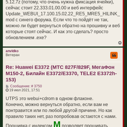
5.12.7z (потому, что очень нужна фиксация ячейки),
сейчас стоит 22.333.01.00.00 и веб интерфейс
Update_WEBUI_17.100.15.02.22_RE5_MRE5_HILINK_
mod с синего форума. Если что то пойдёт не так,
можно ли будет вернуться обратно на прошивку и веб
которые стоят сейчас. И как это сделать? просто
обновлением .exe?
В
е
р
anvldko
н
Ветеран
у
т
Re: Huawei E3372 (МТС 827F/829F, МегаФон
ь
с
M150-2, Билайн E3372/E3370, TELE2 E3372h-
я
к
153)
н
С
а
Сообщение: # 3750
о
ч
19 июл 2021, 17:51
о
а
б
л
UTPS это webui+cdrom в одном флаконе.
щ
у
Конечно, можно вернуться обратно, если вам не
е
н
понтравится или по любой другой причине. Но как
и
правило таких нет, раз попробовав остаются с нами.
е
М
Прошивка с индексом
позволяет прошивать