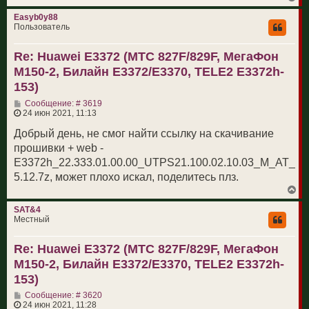
е
р
Easyb0y88
н
Пользователь
у
т
Re: Huawei E3372 (МТС 827F/829F, МегаФон
ь
с
M150-2, Билайн E3372/E3370, TELE2 E3372h-
я
к
153)
н
С
а
Сообщение: # 3619
о
ч
24 июн 2021, 11:13
о
а
б
л
Добрый день, не смог найти ссылку на скачивание
щ
у
прошивки + web -
е
н
E3372h_22.333.01.00.00_UTPS21.100.02.10.03_M_AT_
и
5.12.7z, может плохо искал, поделитесь плз.
е
В
е
р
SAT&4
н
Местный
у
т
Re: Huawei E3372 (МТС 827F/829F, МегаФон
ь
с
M150-2, Билайн E3372/E3370, TELE2 E3372h-
я
к
153)
н
С
а
Сообщение: # 3620
о
ч
24 июн 2021, 11:28