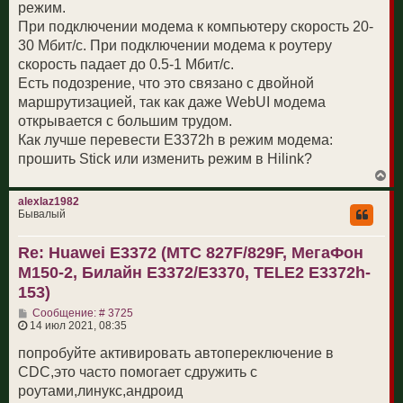
режим.
При подключении модема к компьютеру скорость 20-
30 Мбит/с. При подключении модема к роутеру
скорость падает до 0.5-1 Мбит/с.
Есть подозрение, что это связано с двойной
маршрутизацией, так как даже WebUI модема
открывается с большим трудом.
Как лучше перевести E3372h в режим модема:
прошить Stick или изменить режим в Hilink?
В
е
р
alexlaz1982
н
Бывалый
у
т
Re: Huawei E3372 (МТС 827F/829F, МегаФон
ь
с
M150-2, Билайн E3372/E3370, TELE2 E3372h-
я
к
153)
н
С
а
Сообщение: # 3725
о
ч
14 июл 2021, 08:35
о
а
б
л
попробуйте активировать автопереключение в
щ
у
CDC,это часто помогает сдружить с
е
н
роутами,линукс,андроид
и