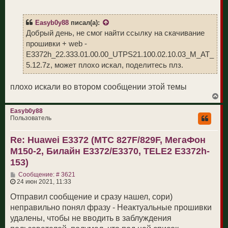
о
а
б
л
щ
у
Easyb0y88
писал(а):
е
н
Добрый день, не смог найти ссылку на скачивание
и
прошивки + web -
е
E3372h_22.333.01.00.00_UTPS21.100.02.10.03_M_AT_
5.12.7z, может плохо искал, поделитесь плз.
плохо искали во втором сообщении этой темы
В
е
р
Easyb0y88
н
Пользователь
у
т
Re: Huawei E3372 (МТС 827F/829F, МегаФон
ь
с
M150-2, Билайн E3372/E3370, TELE2 E3372h-
я
к
153)
н
С
а
Сообщение: # 3621
о
ч
24 июн 2021, 11:33
о
а
б
л
Отправил сообщение и сразу нашел, сори)
щ
у
неправильно понял фразу - Неактуальные прошивки
е
н
удалены, чтобы не вводить в заблуждения
и