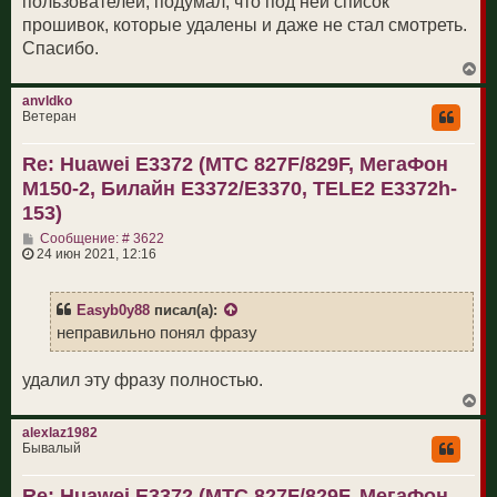
пользователей, подумал, что под ней список
е
прошивок, которые удалены и даже не стал смотреть.
Спасибо.
В
е
р
anvldko
н
Ветеран
у
т
Re: Huawei E3372 (МТС 827F/829F, МегаФон
ь
с
M150-2, Билайн E3372/E3370, TELE2 E3372h-
я
к
153)
н
С
а
Сообщение: # 3622
о
ч
24 июн 2021, 12:16
о
а
б
л
щ
у
Easyb0y88
писал(а):
е
н
неправильно понял фразу
и
е
удалил эту фразу полностью.
В
е
р
alexlaz1982
н
Бывалый
у
т
Re: Huawei E3372 (МТС 827F/829F, МегаФон
ь