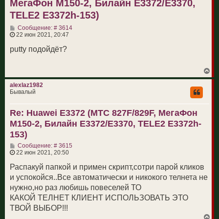
МегаФон M150-2, Билайн E3372/E3370,
TELE2 E3372h-153)
С
Сообщение: # 3614
о
22 июн 2021, 20:47
о
б
putty подойдёт?
щ
е
н
В
и
е
е
р
alexlaz1982
н
Бывалый
у
т
Re: Huawei E3372 (МТС 827F/829F, МегаФон
ь
с
M150-2, Билайн E3372/E3370, TELE2 E3372h-
я
к
153)
н
С
а
Сообщение: # 3615
о
ч
22 июн 2021, 20:50
о
а
б
л
Распакуй папкой и примен скрипт,сотри парой кликов
щ
у
и успокойся..Все автоматически и никокого телнета не
е
н
нужно,но раз любишь повеселей ТО
и
КАКОЙ ТЕЛНЕТ КЛИЕНТ ИСПОЛЬЗОВАТЬ ЭТО
е
ТВОЙ ВЫБОР!!!
В