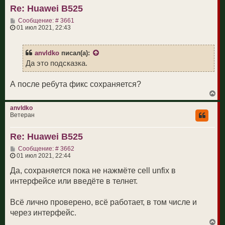
т
Re: Huawei B525
ь
с
С
Сообщение: # 3661
я
о
01 июл 2021, 22:43
к
о
н
б
а
щ
ч
anvldko
писал(а):
е
а
н
Да это подсказка.
л
и
у
е
А после ребута фикс сохраняется?
В
е
р
anvldko
н
Ветеран
у
т
Re: Huawei B525
ь
с
С
Сообщение: # 3662
я
о
01 июл 2021, 22:44
к
о
н
б
Да, сохраняется пока не нажмёте cell unfix в
а
щ
ч
интерфейсе или введёте в телнет.
е
а
н
л
и
у
Всё лично проверено, всё работает, в том числе и
е
через интерфейс.
В