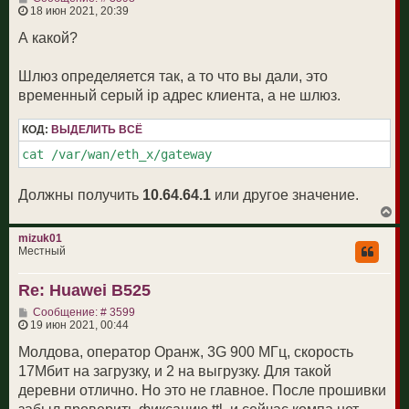
о
18 июн 2021, 20:39
к
о
н
б
А какой?
а
щ
ч
е
а
н
Шлюз определяется так, а то что вы дали, это
л
и
у
временный серый ip адрес клиента, а не шлюз.
е
КОД:
ВЫДЕЛИТЬ ВСЁ
cat /var/wan/eth_x/gateway
Должны получить
10.64.64.1
или другое значение.
В
е
р
mizuk01
н
Местный
у
т
Re: Huawei B525
ь
с
С
Сообщение: # 3599
я
о
19 июн 2021, 00:44
к
о
н
б
Молдова, оператор Оранж, 3G 900 МГц, скорость
а
щ
ч
17Мбит на загрузку, и 2 на выгрузку. Для такой
е
а
н
деревни отлично. Но это не главное. После прошивки
л
и
у