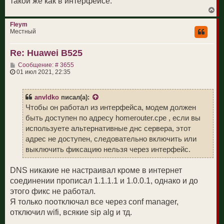
такой же как в интерфейсе.
В
е
р
Fleym
н
Местный
у
т
Re: Huawei B525
ь
с
С
Сообщение: # 3655
я
о
01 июл 2021, 22:35
к
о
н
б
а
щ
ч
anvldko
писал(а):
е
а
н
Чтобы он работал из интерфейса, модем должен
л
и
у
быть доступен по адресу homerouter.cpe , если вы
е
используете альтернативные днс сервера, этот
адрес не доступен, следовательно включить или
выключить фиксацию нельзя через интерфейс.
DNS никакие не настраивал кроме в интернет
соединении прописал 1.1.1.1 и 1.0.0.1, однако и до
этого фикс не работал.
Я только поотключал все через conf manager,
отключил wifi, всякие sip alg и тд.