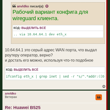
б
а
щ
ч
anvldko
писал(а):
е
а
Рабочий вариант конфига для
н
л
и
у
wireguard клиента.
е
КОД:
ВЫДЕЛИТЬ ВСЁ
10.64.64.1 это серый адрес WAN порта, что выдал
роутеру оператор, верно?
и достать его можно, используя что-то подобное
КОД:
ВЫДЕЛИТЬ ВСЁ
ifconfig eth_x | grep inet | sed -r "s/^.*addr:([0-9]
В
е
р
anvldko
н
Ветеран
у
т
Re: Huawei B525
ь