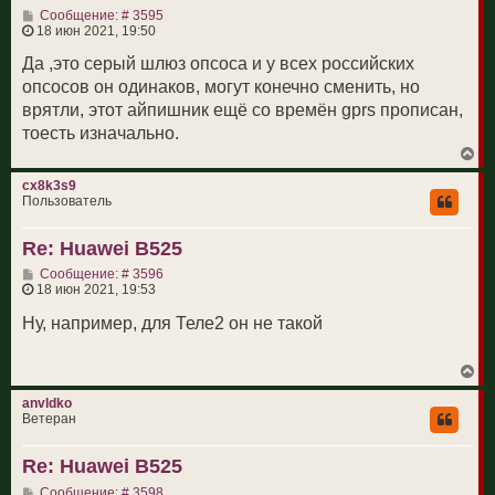
с
С
Сообщение: # 3595
я
о
18 июн 2021, 19:50
к
о
н
б
Да ,это серый шлюз опсоса и у всех российских
а
щ
ч
опсосов он одинаков, могут конечно сменить, но
е
а
н
врятли, этот айпишник ещё со времён gprs прописан,
л
и
у
тоесть изначально.
е
В
е
р
cx8k3s9
н
Пользователь
у
т
Re: Huawei B525
ь
с
С
Сообщение: # 3596
я
о
18 июн 2021, 19:53
к
о
н
б
Ну, например, для Теле2 он не такой
а
щ
ч
е
а
н
л
В
и
у
е
е
р
anvldko
н
Ветеран
у
т
Re: Huawei B525
ь
с
С
Сообщение: # 3598
я