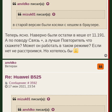
щ
anvldko
писал(а):
е
н
и
mizuk01
писал(а):
е
в старой версии были косяки с кешем в браузере.
Теперь ясно. Наверно были остатки в кеше от 11.191.
А по поводу Связь +, а лучше Повторитель что
скажете? Может он работать в таком режиме? Если
нет не расстроимся. Но хотелось бы
В
е
р
anvldko
н
Ветеран
у
т
Re: Huawei B525
ь
с
С
Сообщение: # 3592
я
о
17 июн 2021, 23:54
к
о
н
б
а
щ
ч
mizuk01
писал(а):
е
а
н
л
и
у
anvldko
писал(а):
е