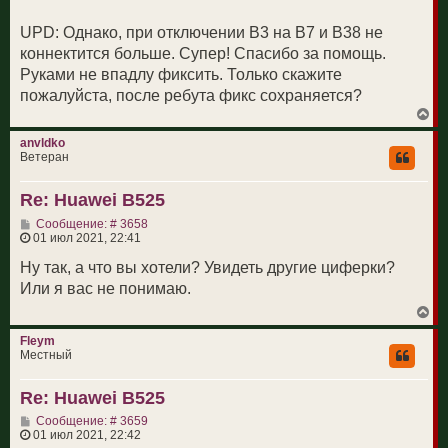
UPD: Однако, при отключении B3 на B7 и B38 не
коннектится больше. Супер! Спасибо за помощь.
Руками не впадлу фиксить. Только скажите
пожалуйста, после ребута фикс сохраняется?
В
е
р
anvldko
н
Ветеран
у
т
Re: Huawei B525
ь
с
С
Сообщение: # 3658
я
о
01 июл 2021, 22:41
к
о
н
б
Ну так, а что вы хотели? Увидеть другие циферки?
а
щ
ч
Или я вас не понимаю.
е
а
н
л
В
и
у
е
е
р
Fleym
н
Местный
у
т
Re: Huawei B525
ь
с
С
Сообщение: # 3659
я
о
01 июл 2021, 22:42
к