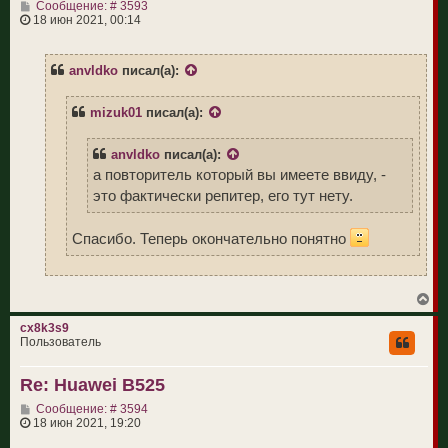
С
Сообщение: # 3593
я
о
18 июн 2021, 00:14
к
о
н
б
а
щ
ч
anvldko
писал(а):
е
а
н
л
и
у
mizuk01
писал(а):
е
anvldko
писал(а):
а повторитель который вы имеете ввиду, -
это фактически репитер, его тут нету.
Спасибо. Теперь окончательно понятно
В
е
р
cx8k3s9
н
Пользователь
у
т
Re: Huawei B525
ь
с
С
Сообщение: # 3594
я
о
18 июн 2021, 19:20
к
о
н