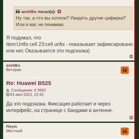
о
н
б
а
щ
ч
anvldko
писал(а):
е
а
н
Ну так, а что вы хотели? Увидеть другие циферки?
л
и
у
Или я вас не понимаю.
е
Я подумал, что
item:Unfix cell 23:cell unfix - показывает зафиксировано
или нет. Оказывается это подсказка)
В
е
р
anvldko
н
Ветеран
у
т
Re: Huawei B525
ь
с
С
Сообщение: # 3660
я
о
01 июл 2021, 22:42
к
о
н
б
Да это подсказка. Фиксация работает и через
а
щ
ч
интерфейс, на странице с бандами и антенне.
е
а
н
л
В
и
у
е
е
р
Fleym
н
Местный
у