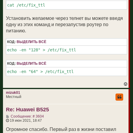
cat /etc/fix_ttl
Установить желаемое через телнет вы можете введя
одну из этих команд и перезапустив роутер по
питанию.
КОД:
ВЫДЕЛИТЬ ВСЁ
echo -en "128" > /etc/fix_ttl
КОД:
ВЫДЕЛИТЬ ВСЁ
echo -en "64" > /etc/fix_ttl
В
е
р
mizuk01
н
Местный
у
т
Re: Huawei B525
ь
с
С
Сообщение: # 3604
я
о
19 июн 2021, 18:47
к
о
н
б
Огромное спасибо. Первый раз в жизни поставил
а
щ