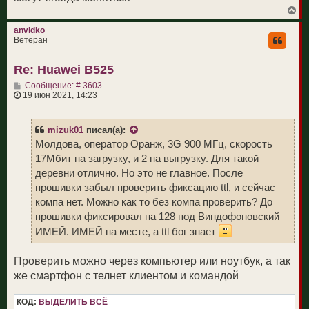
В
е
р
anvldko
н
Ветеран
у
т
Re: Huawei B525
ь
с
С
Сообщение: # 3603
я
о
19 июн 2021, 14:23
к
о
н
б
а
щ
ч
mizuk01
писал(а):
е
а
н
Молдова, оператор Оранж, 3G 900 МГц, скорость
л
и
у
17Мбит на загрузку, и 2 на выгрузку. Для такой
е
деревни отлично. Но это не главное. После
прошивки забыл проверить фиксацию ttl, и сейчас
компа нет. Можно как то без компа проверить? До
прошивки фиксировал на 128 под Виндофоновский
ИМЕЙ. ИМЕЙ на месте, а ttl бог знает
Проверить можно через компьютер или ноутбук, а так
же смартфон с телнет клиентом и командой
КОД:
ВЫДЕЛИТЬ ВСЁ