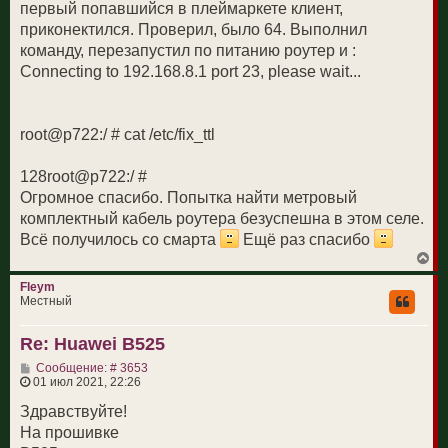
ч
первый попавшийся в плеймаркете клиент,
е
а
н
приконектился. Проверил, было 64. Выполнил
л
и
у
команду, перезапустил по питанию роутер и :
е
Connecting to 192.168.8.1 port 23, please wait...
root@p722:/ # cat /etc/fix_ttl
128root@p722:/ #
Огромное спасибо. Попытка найти метровый
комплектный кабель роутера безуспешна в этом селе.
Всё получилось со смарта
Ещё раз спасибо
В
е
р
Fleym
н
Местный
у
т
Re: Huawei B525
ь
с
С
Сообщение: # 3653
я
о
01 июл 2021, 22:26
к
о
н
б
Здравствуйте!
а
щ
ч
На прошивке
е
а