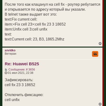
После того как клацанул на cell fix - роутер ребутается
и открывается по адресу который вы указали.
В telnet также выдает вот это:
text:Fix current cell:
item:<Fix cell 23>:cell fix 23 3 18652
item:Unfix cell 3:cell unfix
text:
text:Current cell: 23, B3, 1865.2Mhz
В
е
р
anvldko
н
Ветеран
у
т
Re: Huawei B525
ь
с
С
Сообщение: # 3656
я
о
01 июл 2021, 22:38
к
о
н
б
Зафиксировать:
а
щ
ч
cell fix 23 3 18652
е
а
н
л
и
у
Отключить фиксацию:
е
cell unfix
В