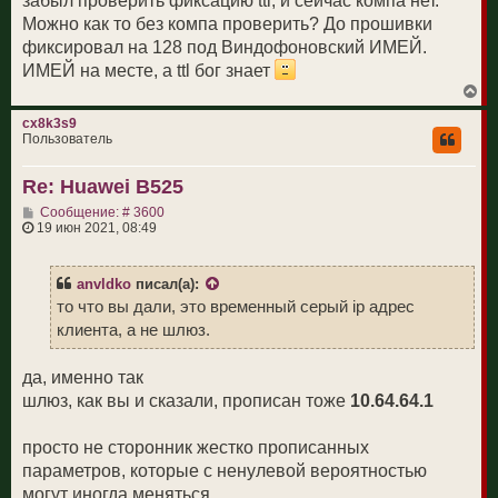
забыл проверить фиксацию ttl, и сейчас компа нет.
е
Можно как то без компа проверить? До прошивки
фиксировал на 128 под Виндофоновский ИМЕЙ.
ИМЕЙ на месте, а ttl бог знает
В
е
р
cx8k3s9
н
Пользователь
у
т
Re: Huawei B525
ь
с
С
Сообщение: # 3600
я
о
19 июн 2021, 08:49
к
о
н
б
а
щ
ч
anvldko
писал(а):
е
а
н
то что вы дали, это временный серый ip адрес
л
и
у
клиента, а не шлюз.
е
да, именно так
шлюз, как вы и сказали, прописан тоже
10.64.64.1
просто не сторонник жестко прописанных
параметров, которые с ненулевой вероятностью
могут иногда меняться