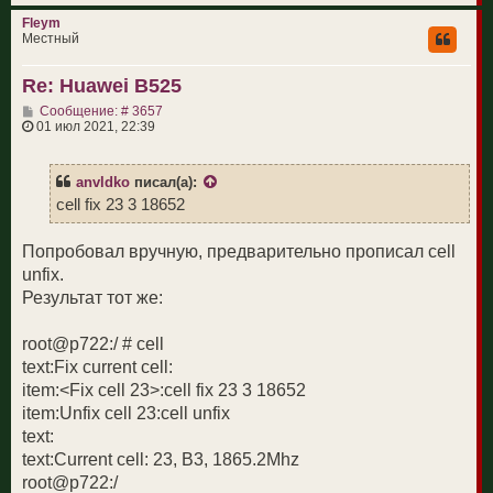
е
р
Fleym
н
Местный
у
т
Re: Huawei B525
ь
с
С
Сообщение: # 3657
я
о
01 июл 2021, 22:39
к
о
н
б
а
щ
ч
anvldko
писал(а):
е
а
н
cell fix 23 3 18652
л
и
у
е
Попробовал вручную, предварительно прописал cell
unfix.
Результат тот же:
root@p722:/ # cell
text:Fix current cell:
item:<Fix cell 23>:cell fix 23 3 18652
item:Unfix cell 23:cell unfix
text:
text:Current cell: 23, B3, 1865.2Mhz
root@p722:/