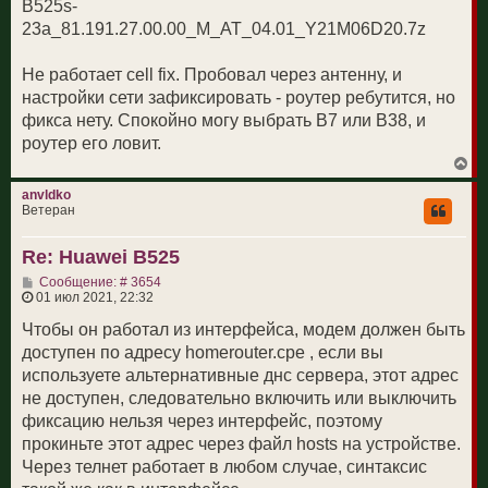
н
B525s-
л
и
у
23a_81.191.27.00.00_M_AT_04.01_Y21M06D20.7z
е
Не работает cell fix. Пробовал через антенну, и
настройки сети зафиксировать - роутер ребутится, но
фикса нету. Спокойно могу выбрать B7 или B38, и
роутер его ловит.
В
е
р
anvldko
н
Ветеран
у
т
Re: Huawei B525
ь
с
С
Сообщение: # 3654
я
о
01 июл 2021, 22:32
к
о
н
б
Чтобы он работал из интерфейса, модем должен быть
а
щ
ч
доступен по адресу homerouter.cpe , если вы
е
а
н
используете альтернативные днс сервера, этот адрес
л
и
у
не доступен, следовательно включить или выключить
е
фиксацию нельзя через интерфейс, поэтому
прокиньте этот адрес через файл hosts на устройстве.
Через телнет работает в любом случае, синтаксис