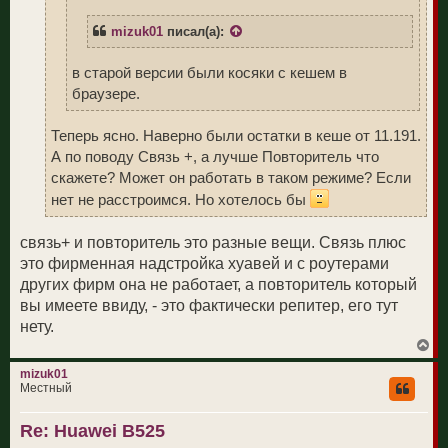
mizuk01
писал(а):
в старой версии были косяки с кешем в
браузере.
Теперь ясно. Наверно были остатки в кеше от 11.191.
А по поводу Связь +, а лучше Повторитель что
скажете? Может он работать в таком режиме? Если
нет не расстроимся. Но хотелось бы
связь+ и повторитель это разные вещи. Связь плюс
это фирменная надстройка хуавей и с роутерами
других фирм она не работает, а повторитель который
вы имеете ввиду, - это фактически репитер, его тут
нету.
В
е
р
mizuk01
н
Местный
у
т
Re: Huawei B525
ь
с