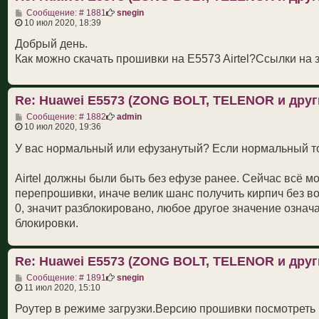
С
Сообщение: # 1881
snegin
о
10 июл 2020, 18:39
о
б
Добрый день.
щ
Как можно скачать прошивки на E5573 Airtel?Ссылки на з
е
н
и
е
Re: Huawei E5573 (ZONG BOLT, TELENOR и друг
С
Сообщение: # 1882
admin
о
10 июл 2020, 19:36
о
б
У вас нормальный или ефузанутый? Если нормальный то 
щ
е
н
Airtel должны были быть без ефузе ранее. Сейчас всё м
и
перепрошивки, иначе велик шанс получить кирпич без во
е
0, значит разблокировано, любое другое значение означае
блокировки.
Re: Huawei E5573 (ZONG BOLT, TELENOR и друг
С
Сообщение: # 1891
snegin
о
11 июл 2020, 15:10
о
б
Роутер в режиме загрузки.Версию прошивки посмотреть не
щ