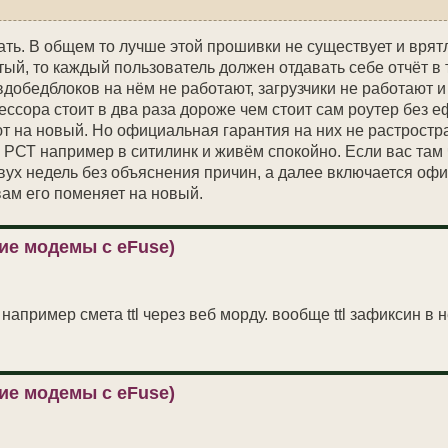
ать. В общем то лучше этой прошивки не существует и врят
ый, то каждый пользователь должен отдавать себе отчёт в т
добедблоков на нём не работают, загрузчики не работают и
ссора стоит в два раза дороже чем стоит сам роутер без е
т на новый. Но официальная гарантия на них не растростра
 РСТ например в ситилинк и живём спокойно. Если вас там 
двух недель без объяснения причин, а далее включается оф
 вам его поменяет на новый.
ие модемы с eFuse)
например смета ttl через веб морду. вообще ttl зафиксин в 
ие модемы с eFuse)