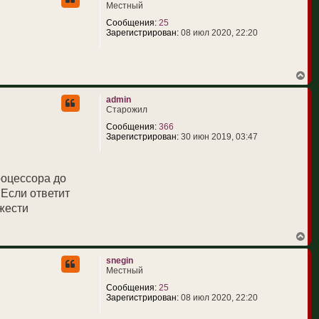
н
Местный
л
у
у
т
Сообщения:
25
ь
Зарегистрирован:
08 июл 2020, 22:20
с
я
к
н
В
а
е
ч
р
admin
а
н
Старожил
л
у
у
т
Сообщения:
366
ь
Зарегистрирован:
30 июн 2019, 03:47
с
я
к
н
роцессора до
а
 Если ответит
ч
а
яжести
л
у
В
е
р
snegin
н
Местный
у
т
Сообщения:
25
ь
Зарегистрирован:
08 июл 2020, 22:20
с
я