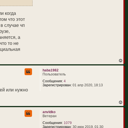
а
ч
а
ли когда
л
ом что этот
у
 в случае чп
фузе,
няется, а
что то не
ициальная
В
е
р
haba1982
н
Пользователь
у
т
Сообщения:
4
ь
Зарегистрирован:
01 апр 2020, 18:13
с
ней или нужно
я
к
н
В
а
е
ч
р
anvldko
а
н
Ветеран
л
у
у
т
Сообщения:
1079
ь
Зарегистрирован:
30 июн 2019, 01:30