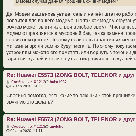
н
В моем случаи данная прошивка оживит модем?
и
е
Да. Модем ваш вновь увидет сеть и начнёт штатно работ
появится для вашего модема. Но так как модем ефузанут
роутер может выйти из строя в любое время. Чистки псев
модем отправляется в мусорный бак, так ка замена проце
сервисном центре. Поэтому если есть гарантия их меняю
магазины вряли вам их будут менять. По этому покупаем
устроит вы можете его пометять или вернуть в течении 
гарантия хуавей и если он у вас окирпичится, то хуавей
Re: Huawei E5573 (ZONG BOLT, TELENOR и друг
С
Сообщение: # 1212
haba1982
о
02 апр 2020, 14:11
о
б
Спасибо помогла, есть какие то плюшки к этой прошивке 
щ
вручную это делать?
е
н
и
е
Re: Huawei E5573 (ZONG BOLT, TELENOR и друг
С
Сообщение: # 1213
anvldko
о
02 апр 2020, 14:41
о