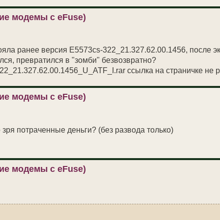
ие модемы с eFuse)
ояла ранее версия E5573cs-322_21.327.62.00.1456, после 
лся, превратился в "зомби" безвозвратно?
2_21.327.62.00.1456_U_ATF_I.rar ссылка на страничке не 
ие модемы с eFuse)
зря потраченные деньги? (без развода только)
ие модемы с eFuse)