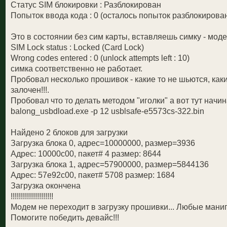
Статус SIM блокировки : Разблокирован
Попыток ввода кода : 0 (осталось попыток разблокирован
Это в состоянии без сим карты, вставляешь симку - мод
SIM Lock status : Locked (Card Lock)
Wrong codes entered : 0 (unlock attempts left : 10)
симка соответственно не работает.
Пробовал несколько прошивок - какие то не шьются, каки
залочен!!!.
Пробовал что то делать методом "иголки" а вот тут начин
balong_usbdload.exe -p 12 usblsafe-e5573cs-322.bin
Найдено 2 блоков для загрузки
Загрузка блока 0, адрес=10000000, размер=3936
Адрес: 10000c00, пакет# 4 размер: 8644
Загрузка блока 1, адрес=57900000, размер=5844136
Адрес: 57e92c00, пакет# 5708 размер: 1684
Загрузка окончена
!!!!!!!!!!!!!!!!!!!!!
Модем не переходит в загрузку прошивки... Любые манип
Помогите победить девайс!!!