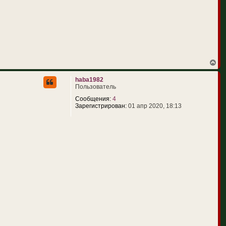
В
е
р
haba1982
н
Пользователь
у
т
Сообщения:
4
ь
Зарегистрирован:
01 апр 2020, 18:13
с
я
к
н
а
ч
а
л
у