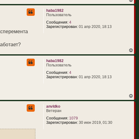
е
р
haba1982
н
Пользователь
у
т
Сообщения:
4
ь
Зарегистрирован:
01 апр 2020, 18:13
с
эксперемента
я
к
н
работает?
а
В
ч
е
а
р
л
haba1982
н
у
Пользователь
у
т
Сообщения:
4
ь
Зарегистрирован:
01 апр 2020, 18:13
с
я
к
н
В
а
е
ч
р
anvldko
а
н
Ветеран
л
у
у
т
Сообщения:
1079
ь
Зарегистрирован:
30 июн 2019, 01:30
с
я
к
н