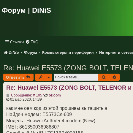
Форум | DiNiS
Ссылки
FAQ
DiNiS
Форум
Компьютеры и периферия
Интернет и сете
Re: Huawei E5573 (ZONG BOLT, TELEN
Поиск
Расшир
Ответить
Re: Huawei E5573 (ZONG BOLT, TELENOR и
С
Сообщение: # 1057
ozicom
о
01 мар 2020, 14:39
о
б
как мне оем код из этой прошивы вытащить а
щ
Найден модем : E5573Cs-609
е
н
Модель : Huawei AuthVer 4 modem (New)
и
IMEI : 861350036986807
е