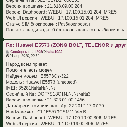
Серийный № : 5LL7S17B24008155
Версия прошивки : 21.318.09.00.284
Версия Dashboard : WEBUI_17.100.15.01.284_MRE5
Web UI версия : WEBUI_17.100.15.01.284_MRE5
Статус SIM блокировки : Разблокирован
Попыток ввода кода : 0 (осталось попыток разблокирован
Re: Huawei E5573 (ZONG BOLT, TELENOR и друг
С
Сообщение: # 1205
haba1982
о
01 апр 2020, 22:51
о
б
Народ всем привет.
щ
Помогите, есть модем
е
н
Найден модем : E5573Cs-322
и
Модель : Huawei E5573 (untested)
е
IMEI : 35281№№№№№
Серийный № : DGF7S18C1№№№№№3
Версия прошивки : 21.323.01.00.1456
Дата/время компиляции : Apr 22 2017 17:07:29
Hardware ver. : CL1E5573CSM11 Ver.B
Версия Dashboard : WEBUI_17.100.19.00.306_MRE5
Web UI версия : WEBUI_17.100.19.00.306_MRE5