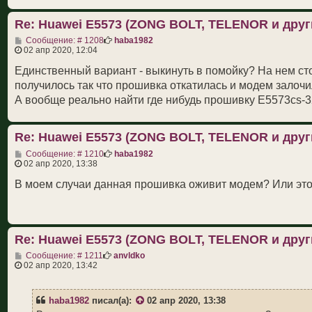
Re: Huawei E5573 (ZONG BOLT, TELENOR и друг
С
Сообщение: # 1208
haba1982
о
02 апр 2020, 12:04
о
б
Единственный вариант - выкинуть в помойку? На нем ст
щ
получилось так что прошивка откатилась и модем залочи
е
н
А вообще реально найти где нибудь прошивку E5573cs-32
и
е
Re: Huawei E5573 (ZONG BOLT, TELENOR и друг
С
Сообщение: # 1210
haba1982
о
02 апр 2020, 13:38
о
б
В моем случаи данная прошивка оживит модем? Или это 
щ
е
н
и
е
Re: Huawei E5573 (ZONG BOLT, TELENOR и друг
С
Сообщение: # 1211
anvldko
о
02 апр 2020, 13:42
о
б
щ
haba1982
писал(а):
02 апр 2020, 13:38
е