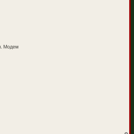
я. Модем
В