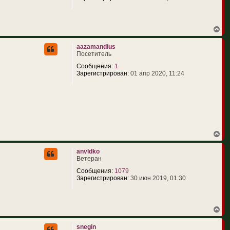
с
я
к
н
В
а
е
ч
р
aazamandius
а
н
Посетитель
л
у
у
т
Сообщения:
1
ь
Зарегистрирован:
01 апр 2020, 11:24
с
я
к
н
а
ч
а
л
В
у
е
р
anvldko
н
Ветеран
у
т
Сообщения:
1079
ь
Зарегистрирован:
30 июн 2019, 01:30
с
я
к
н
В
а
е
ч
р
snegin
а