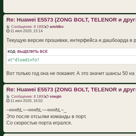
е
н
и
е
Re: Huawei E5573 (ZONG BOLT, TELENOR и друг
С
Сообщение: # 1892
anvldko
о
11 июл 2020, 15:14
о
б
Текущую версии прошивки, интерфейса и дашбоарда в р
щ
е
КОД:
ВЫДЕЛИТЬ ВСЁ
н
и
at^dloadinfo?
е
Вот только год она не покажет. А это значит шансы 50 на 
Re: Huawei E5573 (ZONG BOLT, TELENOR и друг
С
Сообщение: # 1893
snegin
о
11 июл 2020, 16:02
о
б
~¤¤¤ћL~~¤¤¤ћL~~¤¤¤ћL~_
щ
Это после отсылки команды в порт.
е
н
Со скоростью порта игрался.
и
е