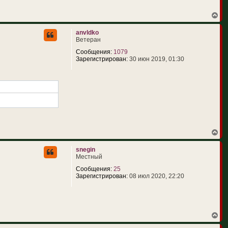
к
н
В
а
е
ч
р
anvldko
а
н
Ветеран
л
у
у
т
Сообщения:
1079
ь
Зарегистрирован:
30 июн 2019, 01:30
с
я
к
н
а
ч
а
л
у
В
е
р
snegin
н
Местный
у
т
Сообщения:
25
ь
Зарегистрирован:
08 июл 2020, 22:20
с
я
к
н
а
В
ч
е
а