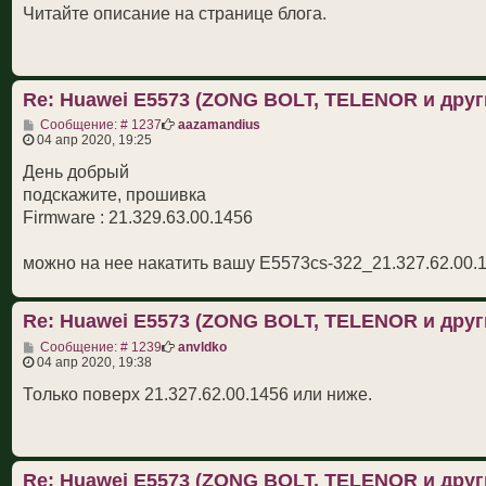
б
Читайте описание на странице блога.
щ
е
н
и
е
Re: Huawei E5573 (ZONG BOLT, TELENOR и друг
С
Сообщение: # 1237
aazamandius
о
04 апр 2020, 19:25
о
б
День добрый
щ
подскажите, прошивка
е
н
Firmware : 21.329.63.00.1456
и
е
можно на нее накатить вашу E5573cs-322_21.327.62.00.
Re: Huawei E5573 (ZONG BOLT, TELENOR и друг
С
Сообщение: # 1239
anvldko
о
04 апр 2020, 19:38
о
б
Только поверх 21.327.62.00.1456 или ниже.
щ
е
н
и
е
Re: Huawei E5573 (ZONG BOLT, TELENOR и друг