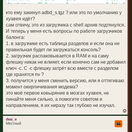
dr-xr-xr-x   85 0        0                0 Jan  1 00
drwx------    2 0        0                0 Dec  1  2
кто ему закинул adbd_s.tgz ? или это по умолчанию у
drwxrwxrwx    2 1071     1071             0 Jan  1 00
хуавея идёт?
dr-xr-xr-x   13 0        0                0 Jan  1 00
сам отвечу, это из загрузчика с shell архив подтянулся.
drwxr-xr-x    2 0        0                0 Oct 24  2
drwxrwxrwx    4 1071     1071             0 Oct  4  2
И теперь у меня есть вопросы по работе загрузчиков
балонга:
1. в загрузчике есть таблица разделов и если она не
правильная будет ли загружаться консоль?
2. загрузчик распаковывается в RAM и на саму
флешку никак не влияет, если конечно сам не добавил
ключ -с. С -с флешку затрёт всю вместе с разделом
где хранятся nv ?
3. получится у меня сменить версию, или я оттягиваю
момент окирпичивания модема?
это моё первое ковыряние в мозгах хуавея, не
пинайте меня сильно, а помогите советом и
направлением, я их ниразу так глубоко не изучал.
В
е
р
dwa_e
н
Местный
у
т