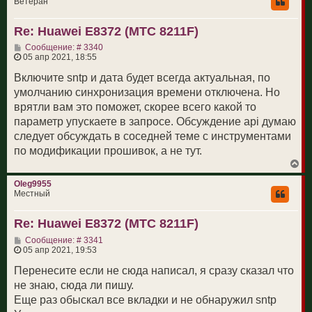
Ветеран
у
т
Re: Huawei E8372 (МТС 8211F)
ь
с
С
Сообщение: # 3340
я
о
05 апр 2021, 18:55
к
о
н
б
Включите sntp и дата будет всегда актуальная, по
а
щ
ч
умолчанию синхронизация времени отключена. Но
е
а
н
врятли вам это поможет, скорее всего какой то
л
и
у
параметр упускаете в запросе. Обсуждение api думаю
е
следует обсуждать в соседней теме с инструментами
по модификации прошивок, а не тут.
В
е
р
Oleg9955
н
Местный
у
т
Re: Huawei E8372 (МТС 8211F)
ь
с
С
Сообщение: # 3341
я
о
05 апр 2021, 19:53
к
о
н
б
Перенесите если не сюда написал, я сразу сказал что
а
щ
ч
не знаю, сюда ли пишу.
е
а
н
Еще раз обыскал все вкладки и не обнаружил sntp
л
и
у