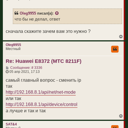
о
н
б
а
щ
ч
Oleg9955
писал(а):
е
а
н
что бы не делал, ответ
л
и
у
е
сначала скажите зачем вам это нужно ?
В
е
р
Oleg9955
н
Местный
у
т
Re: Huawei E8372 (МТС 8211F)
ь
с
С
Сообщение: # 3336
я
о
05 апр 2021, 17:13
к
о
н
б
самый главный вопрос - сменить ip
а
щ
ч
так
е
а
н
http://192.168.8.1/api/net/net-mode
л
и
у
или так
е
http://192.168.8.1/api/device/control
а лучше и так и так
В
е
р
SAT&4
н