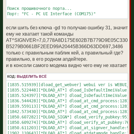
Поиск прошивочного порта...

Порт: "FC - PC UI Interface (COM175)"

если шить без ключа -gd то получаю ошибку 31, значит
ему не хватает такой команды
AT^SIGNVER=7,0,778A8D175E602B7B779D9E05C330
B5279B0661BF2EED99A20445B366D63DD697,3486
только с правильным паблик кей, а правильный где?
правильно, в его родном апдейтере.
и в консоли самого модема видно чего ему не хватает
КОД:
ВЫДЕЛИТЬ ВСЁ
[1835.515939][dload_get_webver] webui ver is WEBUI_00
[1835.522448][*DLOAD_AT*] dload_IsDefaultImeiValue:30
[1835.524397][*DLOAD_AT*] dload_IsDefaultImeiValue:31
[1836.544428][*DLOAD_AT*] dload_at_cmd_process:1281: 
[1839.559113][*DLOAD_AT*] dload_at_cmd_process:1281: 
[1842.573430][*DLOAD_AT*] dload_at_cmd_process:1281: 
[1850.607282][*DLOAD_SIGN*] dload_verify_pubkey:951: 
[1850.609274][*DLOAD_AT*] dload_verify_at_pubkey:762:
[1850.611203][*DLOAD_AT*] dload_at_signver_handle:922