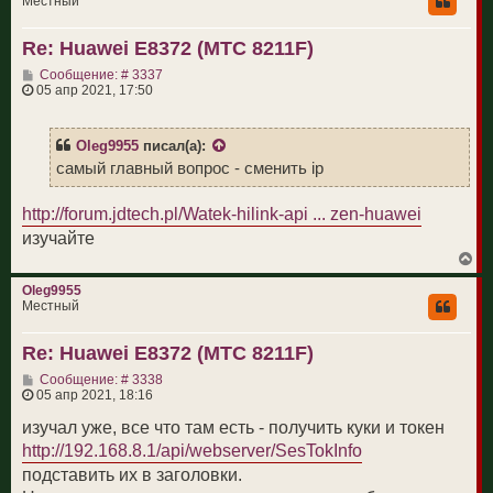
Местный
у
т
Re: Huawei E8372 (МТС 8211F)
ь
с
С
Сообщение: # 3337
я
о
05 апр 2021, 17:50
к
о
н
б
а
щ
ч
Oleg9955
писал(а):
е
а
н
самый главный вопрос - сменить ip
л
и
у
е
http://forum.jdtech.pl/Watek-hilink-api ... zen-huawei
изучайте
В
е
р
Oleg9955
н
Местный
у
т
Re: Huawei E8372 (МТС 8211F)
ь
с
С
Сообщение: # 3338
я
о
05 апр 2021, 18:16
к
о
н
б
изучал уже, все что там есть - получить куки и токен
а
щ
ч
http://192.168.8.1/api/webserver/SesTokInfo
е
а
н
подставить их в заголовки.
л
и
у