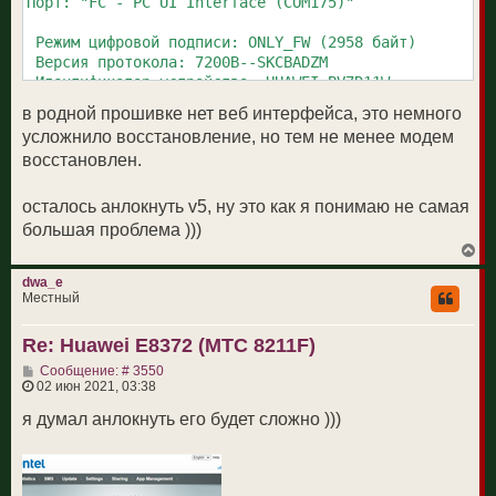
Порт: "FC - PC UI Interface (COM175)"

 Режим цифровой подписи: ONLY_FW (2958 байт)

 Версия протокола: 7200B--SKCBADZM

 Идентификатор устройства: HUAWEI BV7R11W

----------------------------------------------------

в родной прошивке нет веб интерфейса, это немного
усложнило восстановление, но тем не менее модем
##  ---- Имя раздела ---- записано

восстановлен.
00  Fastboot              100%

01  M3Boot_R11            100%

02  M3Boot-ptable         100%

осталось анлокнуть v5, ну это как я понимаю не самая
03  Kernel_R11            100%

большая проблема )))
04  VxWorks_R11           100%

В
05  M3Image_R11           100%

е
р
06  DSP_R11               100%

dwa_e
н
Местный
07  Nvdload_R11           100%

у
08  System                100%

т
09  APP                   100%

Re: Huawei E8372 (МТС 8211F)
ь
с
С
Сообщение: # 3550
я
 Перезагрузка модема...

о
02 июн 2021, 03:38
к
о
н
б
я думал анлокнуть его будет сложно )))
а
щ
ч
е
а
н
л
и
у
е