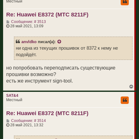
н
Местный
у
т
Re: Huawei E8372 (МТС 8211F)
ь
с
С
Сообщение: # 3513
я
о
28 май 2021, 13:09
к
о
н
б
а
щ
ч
anvldko
писал(а):
е
а
н
ни одна из текущих прошивок от 8372 к нему не
л
и
у
подойдёт.
е
но попробовать переподписать существующие
прошивки возможно?
есть же инструмент sign-tool.
В
е
р
SAT&4
н
Местный
у
т
Re: Huawei E8372 (МТС 8211F)
ь
с
С
Сообщение: # 3514
я
о
28 май 2021, 13:32
к
о
н
б
а
щ
ч