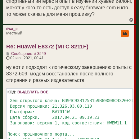
спортивный интерес и опыт в изучении хуавей балонг,
может у кого-то есть доступ к easy-firmware.com и кто-
то может скачать для меня прошивку?
В
е
р
dwa_e
н
Местный
у
т
Re: Huawei E8372 (МТС 8211F)
ь
с
С
Сообщение: # 3549
я
о
02 июн 2021, 00:41
к
о
н
б
ну вот и подходят к логическому завершению опыты с
а
щ
ч
8372-609, модем восстановлен после полного
е
а
н
стирания и разных издевательств.
л
и
у
е
КОД:
ВЫДЕЛИТЬ ВСЁ
 Хеш открытого ключа: BD94C93B125B159B69008C4320E2D6C
 Версия прошивки: 21.326.03.00.110

 Платформа:       BV7R11W

 Дата сборки:     2017.04.21 09:19:23

 Заголовок: версия 1, код соответствия: HWEW11.1

Поиск прошивочного порта...
