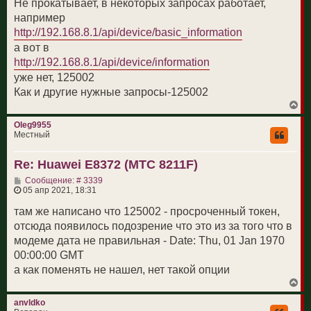
Не прокатывает, в некоторых запросах работает,
е
например
http://192.168.8.1/api/device/basic_information
а вот в
http://192.168.8.1/api/device/information
уже нет, 125002
Как и другие нужные запросы-125002
В
е
р
Oleg9955
н
Местный
у
т
Re: Huawei E8372 (МТС 8211F)
ь
с
С
Сообщение: # 3339
я
о
05 апр 2021, 18:31
к
о
н
б
там же написано что 125002 - просроченный токен,
а
щ
ч
отсюда появилось подозрение что это из за того что в
е
а
н
модеме дата не правильная - Date: Thu, 01 Jan 1970
л
и
у
00:00:00 GMT
е
а как поменять не нашел, нет такой опции
В
е
р
anvldko
н