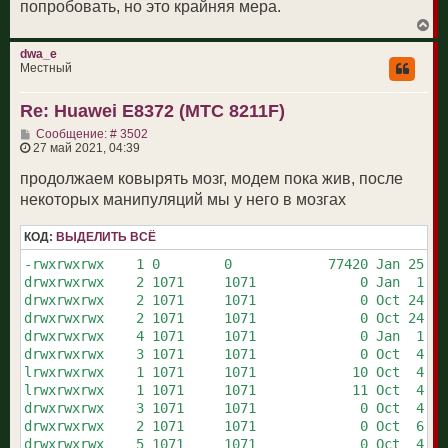
попробовать, но это крайняя мера.
В
е
р
dwa_e
н
Местный
у
т
Re: Huawei E8372 (МТС 8211F)
ь
с
С
Сообщение: # 3502
я
о
27 май 2021, 04:39
к
о
н
б
продолжаем ковырять мозг, модем пока жив, после
а
щ
ч
некоторых манипуляций мы у него в мозгах
е
а
н
л
и
у
КОД:
ВЫДЕЛИТЬ ВСЁ
е
-rwxrwxrwx    1 0        0            77420 Jan 25  2
drwxrwxrwx    2 1071     1071             0 Jan  1 00
drwxrwxrwx    2 1071     1071             0 Oct 24  2
drwxrwxrwx    2 1071     1071             0 Oct 24  2
drwxrwxrwx    4 1071     1071             0 Jan  1 00
drwxrwxrwx    3 1071     1071             0 Oct  4  2
lrwxrwxrwx    1 1071     1071            10 Oct  4  2
lrwxrwxrwx    1 1071     1071            11 Oct  4  2
drwxrwxrwx    3 1071     1071             0 Oct  4  2
drwxrwxrwx    2 1071     1071             0 Oct  6  2
drwxrwxrwx    5 1071     1071             0 Oct  4  2