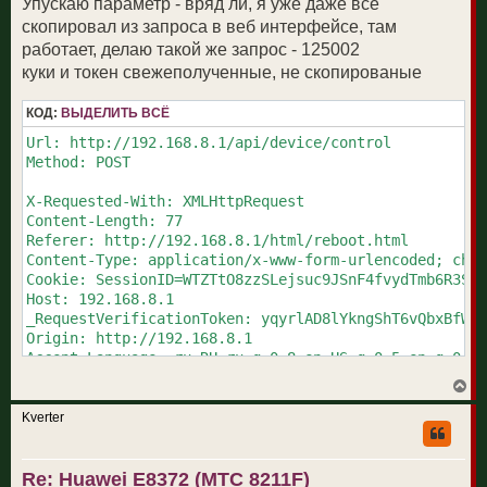
Упускаю параметр - вряд ли, я уже даже все
е
скопировал из запроса в веб интерфейсе, там
работает, делаю такой же запрос - 125002
куки и токен свежеполученные, не скопированые
КОД:
ВЫДЕЛИТЬ ВСЁ
Url: http://192.168.8.1/api/device/control

Method: POST

X-Requested-With: XMLHttpRequest

Content-Length: 77

Referer: http://192.168.8.1/html/reboot.html

Content-Type: application/x-www-form-urlencoded; char
Cookie: SessionID=WTZTtO8zzSLejsuc9JSnF4fvydTmb6R3Sig
Host: 192.168.8.1

_RequestVerificationToken: yqyrlAD8lYkngShT6vQbxBfWc/
Origin: http://192.168.8.1

Accept-Language: ru-RU,ru;q=0.8,en-US;q=0.5,en;q=0.3

Connection: keep-alive

В
User-Agent: Mozilla/5.0 (Windows NT 6.3; Win64; x64; 
е
р
Content-Type: application/x-www-form-urlencoded

Kverter
н
Accept-Encoding: gzip, deflate

у
Accept: */*

т
Re: Huawei E8372 (МТС 8211F)
ь