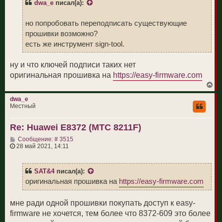
dwa_e
писал(а):
е
а
н
л
и
у
но попробовать переподписать существующие
е
прошивки возможно?
есть же инструмент sign-tool.
ну и что ключей подписи таких нет
оригинальная прошивка на
https://easy-firmware.com
В
е
р
dwa_e
н
Местный
у
т
Re: Huawei E8372 (МТС 8211F)
ь
с
С
Сообщение: # 3515
я
о
28 май 2021, 14:11
к
о
н
б
а
щ
ч
SAT&4
писал(а):
е
а
н
оригинальная прошивка на
https://easy-firmware.com
л
и
у
е
мне ради одной прошивки покупать доступ к easy-
firmware не хочется, тем более что 8372-609 это более