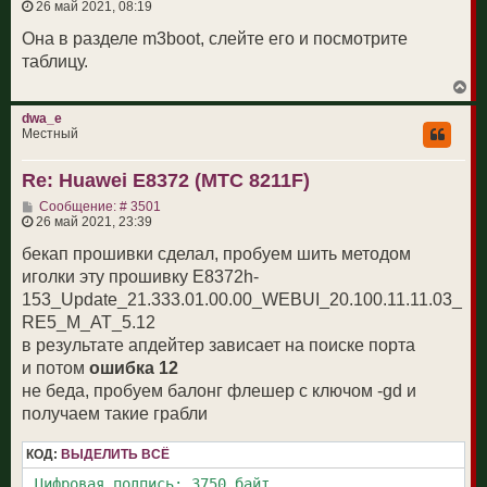
о
26 май 2021, 08:19
к
о
н
б
Она в разделе m3boot, слейте его и посмотрите
а
щ
ч
таблицу.
е
а
н
л
В
и
у
е
е
р
dwa_e
н
Местный
у
т
Re: Huawei E8372 (МТС 8211F)
ь
с
С
Сообщение: # 3501
я
о
26 май 2021, 23:39
к
о
н
б
бекап прошивки сделал, пробуем шить методом
а
щ
ч
иголки эту прошивку E8372h-
е
а
н
153_Update_21.333.01.00.00_WEBUI_20.100.11.11.03_
л
и
у
RE5_M_AT_5.12
е
в результате апдейтер зависает на поиске порта
и потом
ошибка 12
не беда, пробуем балонг флешер с ключом -gd и
получаем такие грабли
КОД:
ВЫДЕЛИТЬ ВСЁ
 Цифровая подпись: 3750 байт
