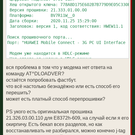
 Хеш открытого ключа: 778A8D175E602B7B779D9E05C330B52
 Версия прошивки: 21.333.01.00.00

 Платформа:       BV7R11W__0

 Дата сборки:     2020.11.25 15:29:00

 Заголовок: версия 1, код соответствия: HWEW11.1

Поиск прошивочного порта...

Порт: "HUAWEI Mobile Connect - 3G PC UI Interface (CO
 Модем уже находится в HDLC-режиме

 Нет ответа от модема в HDLC-режиме
вся проблема в том что у модема нет ответа на
команду AT^DLOADVER?
остаётся попробовать фастбут.
что всё настолько безнадёжно или есть способ его
перешить?
может есть платный способ перепрошивки?
PS укого есть оригинальная прошивка
21.326.03.00.110 для E8372h-609, на случай если я его
окирпичу. Есть бекап всех разделов, но как
восстанавливать не разбирался, можно конечно j-tag