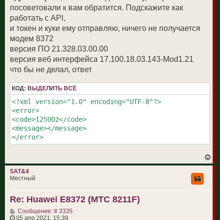
щ
посоветовали к вам обратится. Подскажите как
е
н
работать с API,
и
и токен и куки ему отправляю, ничего не получается
е
модем 8372
версия ПО 21.328.03.00.00
версия веб интерфейса 17.100.18.03.143-Mod1.21
что бы не делал, ответ
КОД:
ВЫДЕЛИТЬ ВСЁ
<?xml version="1.0" encoding="UTF-8"?>

<error>

<code>125002</code>

<message></message>

</error>
В
е
р
SAT&4
н
Местный
у
т
Re: Huawei E8372 (МТС 8211F)
ь
с
С
Сообщение: # 3335
я
о
05 апр 2021, 15:39
к