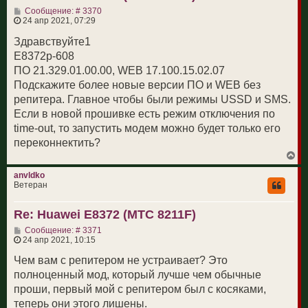
с
С
Сообщение: # 3370
я
о
24 апр 2021, 07:29
к
<?xml version="1.0" encoding="UTF-8"?><request><Contr
о
н
б
Здравствуйте1
а
щ
ч
E8372р-608
е
а
н
ПО 21.329.01.00.00, WEB 17.100.15.02.07
л
и
у
Подскажите более новые версии ПО и WEB без
е
репитера. Главное чтобы были режимы USSD и SMS.
Если в новой прошивке есть режим отключения по
time-out, то запустить модем можно будет только его
переконнектить?
В
е
р
anvldko
н
Ветеран
у
т
Re: Huawei E8372 (МТС 8211F)
ь
с
С
Сообщение: # 3371
я
о
24 апр 2021, 10:15
к
о
н
б
Чем вам с репитером не устраивает? Это
а
щ
ч
полноценный мод, который лучше чем обычные
е
а
н
проши, первый мой с репитером был с косяками,
л
и
у
теперь они этого лишены.
е