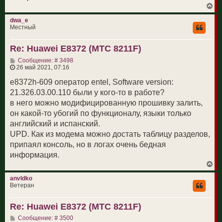
В
е
р
dwa_e
н
Местный
у
т
Re: Huawei E8372 (МТС 8211F)
ь
с
С
Сообщение: # 3498
я
о
26 май 2021, 07:16
к
о
н
б
e8372h-609 оператор entel, Software version:
а
щ
ч
21.326.03.00.110 были у кого-то в работе?
е
а
н
в него можно модифицированную прошивку залить,
л
и
у
он какой-то убогий по функционалу, языки только
е
английский и испанский.
UPD. Как из модема можно достать таблицу разделов,
припаял консоль, но в логах очень бедная
информация.
В
е
р
anvldko
н
Ветеран
у
т
Re: Huawei E8372 (МТС 8211F)
ь
с
С
Сообщение: # 3500
я