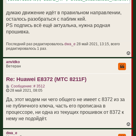
думаю движение идёт в правильном направлении,
осталось разобраться с паблик кей.
PS подпись всё ещё актуальна, нужна родная
прошивка.
Последний раз редактировалось
dwa_e
28 май 2021, 13:15, всего
редактировалось 1 раз.
В
е
р
anvldko
н
Ветеран
у
т
Re: Huawei E8372 (МТС 8211F)
ь
с
С
Сообщение: # 3512
я
о
28 май 2021, 08:05
к
о
н
б
Да, этот модем ни чего общего не имеет с 8372 из за
а
щ
ч
не публичного ключа, часть его прописана в
е
а
н
процессоре, ни одна из текущих прошивок от 8372 к
л
и
у
нему не подойдёт.
е
В
е
р
dwa_e