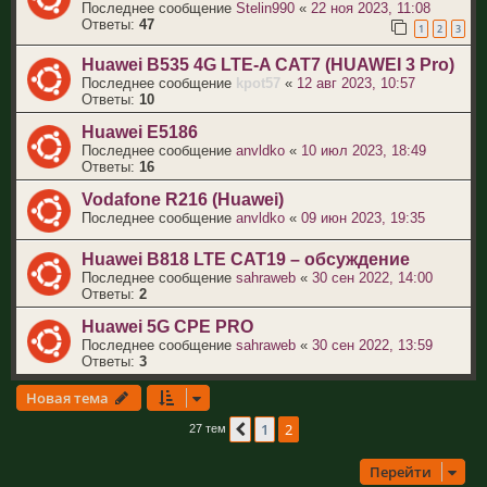
Последнее сообщение
Stelin990
«
22 ноя 2023, 11:08
Ответы:
47
1
2
3
Huawei B535 4G LTE-A CAT7 (HUAWEI 3 Pro)
Последнее сообщение
kpot57
«
12 авг 2023, 10:57
Ответы:
10
Huawei E5186
Последнее сообщение
anvldko
«
10 июл 2023, 18:49
Ответы:
16
Vodafone R216 (Huawei)
Последнее сообщение
anvldko
«
09 июн 2023, 19:35
Huawei B818 LTE CAT19 – обсуждение
Последнее сообщение
sahraweb
«
30 сен 2022, 14:00
Ответы:
2
Huawei 5G CPE PRO
Последнее сообщение
sahraweb
«
30 сен 2022, 13:59
Ответы:
3
Новая тема
1
2
Пред.
27 тем
Перейти