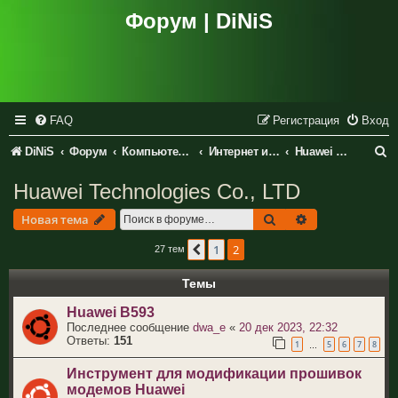
Форум | DiNiS
FAQ
Регистрация
Вход
П
DiNiS
Форум
Компьютеры и периферия
Интернет и сетевое оборудование
Huawei Technologies Co., LTD
о
Huawei Technologies Co., LTD
и
Поиск
Расширенный 
Новая тема
с
1
2
Пред.
27 тем
к
Темы
Huawei B593
Последнее сообщение
dwa_e
«
20 дек 2023, 22:32
Ответы:
151
1
5
6
7
8
…
Инструмент для модификации прошивок
модемов Huawei