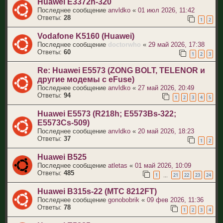
Huawei E3372h-320
Последнее сообщение
anvldko
«
01 июл 2026, 11:42
Ответы:
28
1
2
Vodafone K5160 (Huawei)
Последнее сообщение
doctorwho
«
29 май 2026, 17:38
Ответы:
60
1
2
3
Re: Huawei E5573 (ZONG BOLT, TELENOR и
другие модемы с eFuse)
Последнее сообщение
anvldko
«
27 май 2026, 20:49
Ответы:
94
1
2
3
4
5
Huawei E5573 (R218h; E5573Bs-322;
E5573Cs-509)
Последнее сообщение
anvldko
«
20 май 2026, 18:23
Ответы:
37
1
2
Huawei B525
Последнее сообщение
atletas
«
01 май 2026, 10:09
Ответы:
485
1
21
22
23
24
…
Huawei B315s-22 (МТС 8212FT)
Последнее сообщение
gonobobrik
«
09 фев 2026, 11:36
Ответы:
78
1
2
3
4