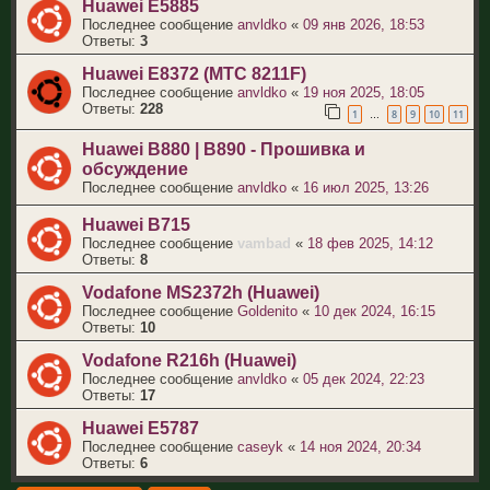
Huawei E5885
Последнее сообщение
anvldko
«
09 янв 2026, 18:53
Ответы:
3
Huawei E8372 (МТС 8211F)
Последнее сообщение
anvldko
«
19 ноя 2025, 18:05
Ответы:
228
1
8
9
10
11
…
Huawei B880 | B890 - Прошивка и
обсуждение
Последнее сообщение
anvldko
«
16 июл 2025, 13:26
Huawei B715
Последнее сообщение
vambad
«
18 фев 2025, 14:12
Ответы:
8
Vodafone MS2372h (Huawei)
Последнее сообщение
Goldenito
«
10 дек 2024, 16:15
Ответы:
10
Vodafone R216h (Huawei)
Последнее сообщение
anvldko
«
05 дек 2024, 22:23
Ответы:
17
Huawei E5787
Последнее сообщение
caseyk
«
14 ноя 2024, 20:34
Ответы:
6