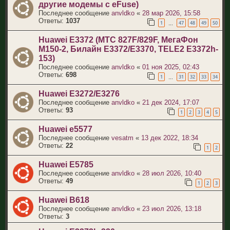
другие модемы с eFuse)
Последнее сообщение
anvldko
«
28 мар 2026, 15:58
Ответы:
1037
1
47
48
49
50
…
Huawei E3372 (МТС 827F/829F, МегаФон
M150-2, Билайн E3372/E3370, TELE2 E3372h-
153)
Последнее сообщение
anvldko
«
01 ноя 2025, 02:43
Ответы:
698
1
31
32
33
34
…
Huawei E3272/E3276
Последнее сообщение
anvldko
«
21 дек 2024, 17:07
Ответы:
93
1
2
3
4
5
Huawei e5577
Последнее сообщение
vesatm
«
13 дек 2022, 18:34
Ответы:
22
1
2
Huawei E5785
Последнее сообщение
anvldko
«
28 июл 2026, 10:40
Ответы:
49
1
2
3
Huawei B618
Последнее сообщение
anvldko
«
23 июл 2026, 13:18
Ответы:
3