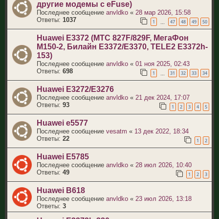
другие модемы с eFuse)
Последнее сообщение
anvldko
«
28 мар 2026, 15:58
Ответы:
1037
1
47
48
49
50
…
Huawei E3372 (МТС 827F/829F, МегаФон
M150-2, Билайн E3372/E3370, TELE2 E3372h-
153)
Последнее сообщение
anvldko
«
01 ноя 2025, 02:43
Ответы:
698
1
31
32
33
34
…
Huawei E3272/E3276
Последнее сообщение
anvldko
«
21 дек 2024, 17:07
Ответы:
93
1
2
3
4
5
Huawei e5577
Последнее сообщение
vesatm
«
13 дек 2022, 18:34
Ответы:
22
1
2
Huawei E5785
Последнее сообщение
anvldko
«
28 июл 2026, 10:40
Ответы:
49
1
2
3
Huawei B618
Последнее сообщение
anvldko
«
23 июл 2026, 13:18
Ответы:
3