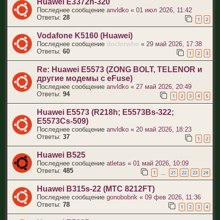
Huawei E3372h-320
Последнее сообщение
anvldko
«
01 июл 2026, 11:42
Ответы:
28
1
2
Vodafone K5160 (Huawei)
Последнее сообщение
doctorwho
«
29 май 2026, 17:38
Ответы:
60
1
2
3
Re: Huawei E5573 (ZONG BOLT, TELENOR и
другие модемы с eFuse)
Последнее сообщение
anvldko
«
27 май 2026, 20:49
Ответы:
94
1
2
3
4
5
Huawei E5573 (R218h; E5573Bs-322;
E5573Cs-509)
Последнее сообщение
anvldko
«
20 май 2026, 18:23
Ответы:
37
1
2
Huawei B525
Последнее сообщение
atletas
«
01 май 2026, 10:09
Ответы:
485
1
21
22
23
24
…
Huawei B315s-22 (МТС 8212FT)
Последнее сообщение
gonobobrik
«
09 фев 2026, 11:36
Ответы:
78
1
2
3
4