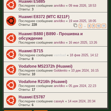
Huawei E5885
Последнее сообщение
anvldko
«
09 янв 2026, 18:53
Ответы:
3
Huawei E8372 (МТС 8211F)
Последнее сообщение
anvldko
«
19 ноя 2025, 18:05
Ответы:
228
1
8
9
10
11
…
Huawei B880 | B890 - Прошивка и
обсуждение
Последнее сообщение
anvldko
«
16 июл 2025, 13:26
Huawei B715
Последнее сообщение
vambad
«
18 фев 2025, 14:12
Ответы:
8
Vodafone MS2372h (Huawei)
Последнее сообщение
Goldenito
«
10 дек 2024, 16:15
Ответы:
10
Vodafone R216h (Huawei)
Последнее сообщение
anvldko
«
05 дек 2024, 22:23
Ответы:
17
Huawei E5787
Последнее сообщение
caseyk
«
14 ноя 2024, 20:34
Ответы:
6