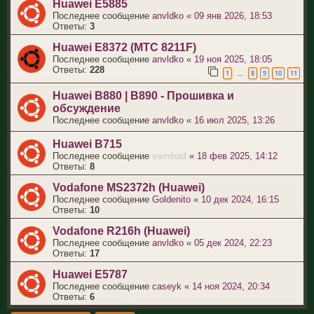
Huawei E5885
Последнее сообщение
anvldko
«
09 янв 2026, 18:53
Ответы:
3
Huawei E8372 (МТС 8211F)
Последнее сообщение
anvldko
«
19 ноя 2025, 18:05
Ответы:
228
1
8
9
10
11
…
Huawei B880 | B890 - Прошивка и
обсуждение
Последнее сообщение
anvldko
«
16 июл 2025, 13:26
Huawei B715
Последнее сообщение
vambad
«
18 фев 2025, 14:12
Ответы:
8
Vodafone MS2372h (Huawei)
Последнее сообщение
Goldenito
«
10 дек 2024, 16:15
Ответы:
10
Vodafone R216h (Huawei)
Последнее сообщение
anvldko
«
05 дек 2024, 22:23
Ответы:
17
Huawei E5787
Последнее сообщение
caseyk
«
14 ноя 2024, 20:34
Ответы:
6