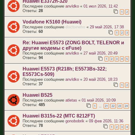
Huawei E3372h-320
Последнее сообщение
anvldko
«
01 июл 2026, 11:42
Ответы:
28
1
2
Vodafone K5160 (Huawei)
Последнее сообщение
doctorwho
«
29 май 2026, 17:38
Ответы:
60
1
2
3
Re: Huawei E5573 (ZONG BOLT, TELENOR и
другие модемы с eFuse)
Последнее сообщение
anvldko
«
27 май 2026, 20:49
Ответы:
94
1
2
3
4
5
Huawei E5573 (R218h; E5573Bs-322;
E5573Cs-509)
Последнее сообщение
anvldko
«
20 май 2026, 18:23
Ответы:
37
1
2
Huawei B525
Последнее сообщение
atletas
«
01 май 2026, 10:09
Ответы:
485
1
21
22
23
24
…
Huawei B315s-22 (МТС 8212FT)
Последнее сообщение
gonobobrik
«
09 фев 2026, 11:36
Ответы:
78
1
2
3
4