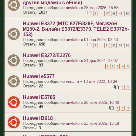
другие модемы с eFuse)
Последнее сообщение
anvldko
«
28 мар 2026, 15:58
Ответы:
1037
1
47
48
49
50
…
Huawei E3372 (МТС 827F/829F, МегаФон
M150-2, Билайн E3372/E3370, TELE2 E3372h-
153)
Последнее сообщение
anvldko
«
01 ноя 2025, 02:43
Ответы:
698
1
31
32
33
34
…
Huawei E3272/E3276
Последнее сообщение
anvldko
«
21 дек 2024, 17:07
Ответы:
93
1
2
3
4
5
Huawei e5577
Последнее сообщение
vesatm
«
13 дек 2022, 18:34
Ответы:
22
1
2
Huawei E5785
Последнее сообщение
anvldko
«
28 июл 2026, 10:40
Ответы:
49
1
2
3
Huawei B618
Последнее сообщение
anvldko
«
23 июл 2026, 13:18
Ответы:
3