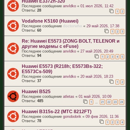
Huawei E3372h-320
Последнее сообщение
anvldko
«
01 июл 2026, 11:42
Ответы:
28
1
2
Vodafone K5160 (Huawei)
Последнее сообщение
doctorwho
«
29 май 2026, 17:38
Ответы:
60
1
2
3
Re: Huawei E5573 (ZONG BOLT, TELENOR и
другие модемы с eFuse)
Последнее сообщение
anvldko
«
27 май 2026, 20:49
Ответы:
94
1
2
3
4
5
Huawei E5573 (R218h; E5573Bs-322;
E5573Cs-509)
Последнее сообщение
anvldko
«
20 май 2026, 18:23
Ответы:
37
1
2
Huawei B525
Последнее сообщение
atletas
«
01 май 2026, 10:09
Ответы:
485
1
21
22
23
24
…
Huawei B315s-22 (МТС 8212FT)
Последнее сообщение
gonobobrik
«
09 фев 2026, 11:36
Ответы:
78
1
2
3
4