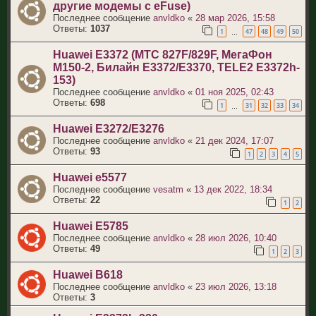
другие модемы с eFuse)
Последнее сообщение
anvldko
«
28 мар 2026, 15:58
Ответы:
1037
1
47
48
49
50
…
Huawei E3372 (МТС 827F/829F, МегаФон
M150-2, Билайн E3372/E3370, TELE2 E3372h-
153)
Последнее сообщение
anvldko
«
01 ноя 2025, 02:43
Ответы:
698
1
31
32
33
34
…
Huawei E3272/E3276
Последнее сообщение
anvldko
«
21 дек 2024, 17:07
Ответы:
93
1
2
3
4
5
Huawei e5577
Последнее сообщение
vesatm
«
13 дек 2022, 18:34
Ответы:
22
1
2
Huawei E5785
Последнее сообщение
anvldko
«
28 июл 2026, 10:40
Ответы:
49
1
2
3
Huawei B618
Последнее сообщение
anvldko
«
23 июл 2026, 13:18
Ответы:
3