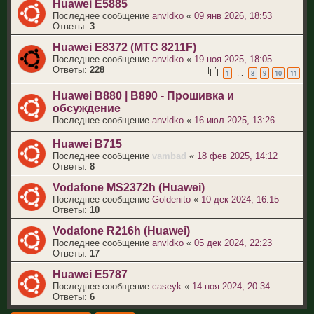
Huawei E5885
Последнее сообщение
anvldko
«
09 янв 2026, 18:53
Ответы:
3
Huawei E8372 (МТС 8211F)
Последнее сообщение
anvldko
«
19 ноя 2025, 18:05
Ответы:
228
1
8
9
10
11
…
Huawei B880 | B890 - Прошивка и
обсуждение
Последнее сообщение
anvldko
«
16 июл 2025, 13:26
Huawei B715
Последнее сообщение
vambad
«
18 фев 2025, 14:12
Ответы:
8
Vodafone MS2372h (Huawei)
Последнее сообщение
Goldenito
«
10 дек 2024, 16:15
Ответы:
10
Vodafone R216h (Huawei)
Последнее сообщение
anvldko
«
05 дек 2024, 22:23
Ответы:
17
Huawei E5787
Последнее сообщение
caseyk
«
14 ноя 2024, 20:34
Ответы:
6