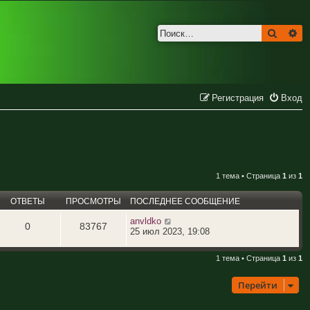
Поиск
Ра
Регистрация
Вход
1 тема • Страница
1
из
1
ОТВЕТЫ
ПРОСМОТРЫ
ПОСЛЕДНЕЕ СООБЩЕНИЕ
anvldko
0
83767
25 июл 2023, 19:08
1 тема • Страница
1
из
1
Перейти