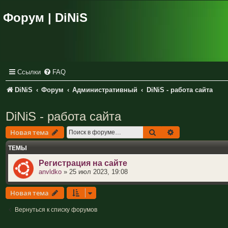
Форум | DiNiS
Ссылки
FAQ
DiNiS
Форум
Административный
DiNiS - работа сайта
DiNiS - работа сайта
Поиск
Расширенный п
Новая тема
ТЕМЫ
Регистрация на сайте
anvldko
»
25 июл 2023, 19:08
Новая тема
Вернуться к списку форумов