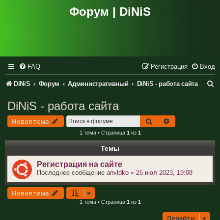
Форум | DiNiS
FAQ
Регистрация
Вход
П
DiNiS
Форум
Административный
DiNiS - работа сайта
о
DiNiS - работа сайта
и
Поиск
Расширенный 
Новая тема
с
1 тема • Страница
1
из
1
к
Темы
Регистрация на сайте
Последнее сообщение
anvldko
«
25 июл 2023, 19:08
Новая тема
1 тема • Страница
1
из
1
Перейти