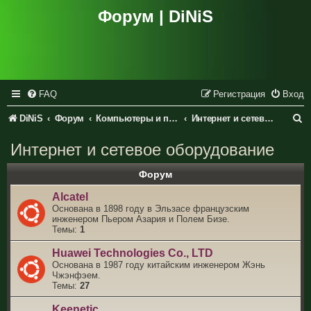
Форум | DiNiS
FAQ
Регистрация
Вход
П
DiNiS
Форум
Компьютеры и периферия
Интернет и сетевое оборудование
о
Интернет и сетевое оборудование
и
Форум
с
Alcatel
к
Основана в 1898 году в Эльзасе французским
инженером Пьером Азария и Полем Бизе.
Темы:
1
Huawei Technologies Co., LTD
Основана в 1987 году китайским инженером Жэнь
Чжэнфэем.
Темы:
27
Keenetic