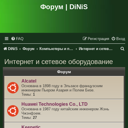
Форум | DiNiS
FAQ
Регистрация
Вход
П
DiNiS
Форум
Компьютеры и периферия
Интернет и сетевое оборудование
о
Интернет и сетевое оборудование
и
Форум
с
Alcatel
к
Основана в 1898 году в Эльзасе французским
инженером Пьером Азария и Полем Бизе.
Темы:
1
Huawei Technologies Co., LTD
Основана в 1987 году китайским инженером Жэнь
Чжэнфэем.
Темы:
27
Keenetic