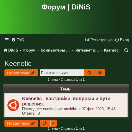
Форум | DiNiS
FAQ
Регистрация
Вход
П
DiNiS
Форум
Компьютеры и периферия
Интернет и сетевое оборудование
Keenetic
о
Keenetic
и
Поиск
Расширенный 
Новая тема
с
1 тема • Страница
1
из
1
к
Темы
Keenetic - настройки, вопросы и пути
решения.
Последнее сообщение
anvldko
«
07 фев 2023, 15:43
Ответы:
3
Новая тема
1 тема • Страница
1
из
1