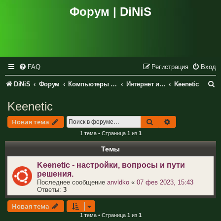
Форум | DiNiS
FAQ
Регистрация
Вход
П
DiNiS
Форум
Компьютеры и периферия
Интернет и сетевое оборудование
Keenetic
о
Keenetic
и
Поиск
Расширенный 
Новая тема
с
1 тема • Страница
1
из
1
к
Темы
Keenetic - настройки, вопросы и пути
решения.
Последнее сообщение
anvldko
«
07 фев 2023, 15:43
Ответы:
3
Новая тема
1 тема • Страница
1
из
1