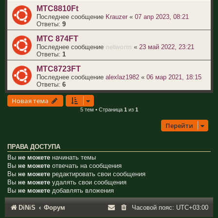
МТС8810Ft
Последнее сообщение
Krauzer
«
07 апр 2023, 08:21
Ответы:
9
МТС 874FT
Последнее сообщение
networm
«
23 май 2022, 23:21
Ответы:
1
МТС8723FT
Последнее сообщение
alexlaz1982
«
06 мар 2021, 18:15
Ответы:
6
Новая тема
5 тем • Страница
1
из
1
Перейти
ПРАВА ДОСТУПА
Вы
не можете
начинать темы
Вы
не можете
отвечать на сообщения
Вы
не можете
редактировать свои сообщения
Вы
не можете
удалять свои сообщения
Вы
не можете
добавлять вложения
DiNiS
Форум
Часовой пояс:
UTC+03:00