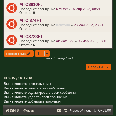
МТС8810Ft
Последнее сообщение
Krauzer
«
07 апр 2023, 08:21
Ответы:
9
МТС 874FT
Последнее сообщение
networm
«
23 май 2022, 23:21
Ответы:
1
МТС8723FT
Последнее сообщение
alexlaz1982
«
06 мар 2021, 18:15
Ответы:
6
Новая тема
5 тем • Страница
1
из
1
Перейти
ПРАВА ДОСТУПА
Вы
не можете
начинать темы
Вы
не можете
отвечать на сообщения
Вы
не можете
редактировать свои сообщения
Вы
не можете
удалять свои сообщения
Вы
не можете
добавлять вложения
DiNiS
Форум
Часовой пояс:
UTC+03:00