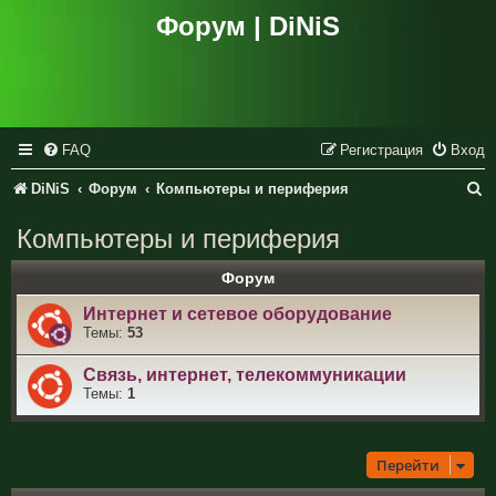
Форум | DiNiS
FAQ
Регистрация
Вход
П
DiNiS
Форум
Компьютеры и периферия
о
Компьютеры и периферия
и
Форум
с
Интернет и сетевое оборудование
к
Темы:
53
Связь, интернет, телекоммуникации
Темы:
1
Перейти