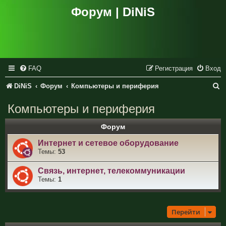
Форум | DiNiS
FAQ
Регистрация
Вход
П
DiNiS
Форум
Компьютеры и периферия
о
Компьютеры и периферия
и
Форум
с
Интернет и сетевое оборудование
к
Темы:
53
Связь, интернет, телекоммуникации
Темы:
1
Перейти