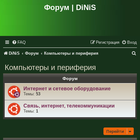
Форум | DiNiS
FAQ
Регистрация
Вход
П
DiNiS
Форум
Компьютеры и периферия
о
Компьютеры и периферия
и
Форум
с
Интернет и сетевое оборудование
к
Темы:
53
Связь, интернет, телекоммуникации
Темы:
1
Перейти