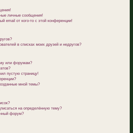
щения!
ные личные сообщения!
й email от кого-то с этой конференции!
другов?
ователей в списках моих друзей и недругов?
уму или форумам?
татов?
чил пустую страницу!
еренции?
созданные мной темы?
исок?
дписаться на определённую тему?
ённый форум?