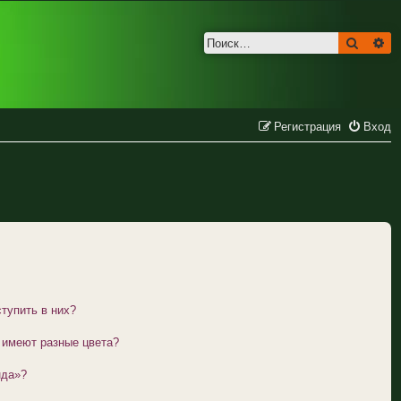
Поиск
Ра
Регистрация
Вход
ы
ступить в них?
 имеют разные цвета?
нда»?