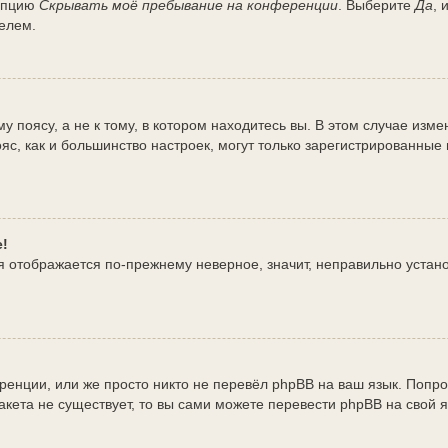
 опцию
Скрывать моё пребывание на конференции
. Выберите
Да
, 
елем.
поясу, а не к тому, в котором находитесь вы. В этом случае измен
 пояс, как и большинство настроек, могут только зарегистрированны
е!
мя отображается по-прежнему неверное, значит, неправильно уста
енции, или же просто никто не перевёл phpBB на ваш язык. Попро
 пакета не существует, то вы сами можете перевести phpBB на сво