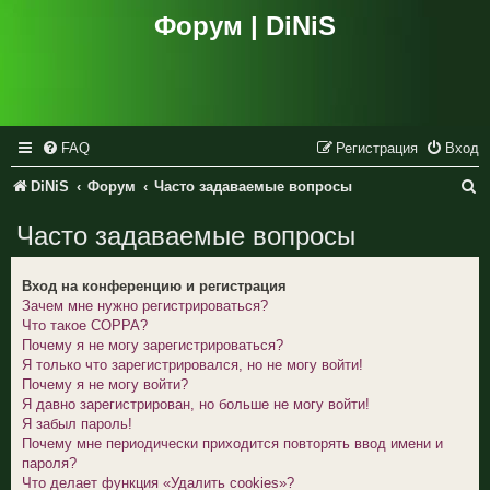
Форум | DiNiS
FAQ
Регистрация
Вход
П
DiNiS
Форум
Часто задаваемые вопросы
о
Часто задаваемые вопросы
и
с
Вход на конференцию и регистрация
Зачем мне нужно регистрироваться?
к
Что такое COPPA?
Почему я не могу зарегистрироваться?
Я только что зарегистрировался, но не могу войти!
Почему я не могу войти?
Я давно зарегистрирован, но больше не могу войти!
Я забыл пароль!
Почему мне периодически приходится повторять ввод имени и
пароля?
Что делает функция «Удалить cookies»?