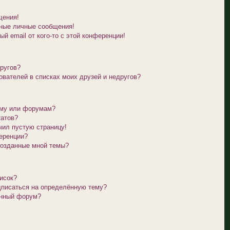
щения!
ные личные сообщения!
й email от кого-то с этой конференции!
другов?
ователей в списках моих друзей и недругов?
уму или форумам?
татов?
чил пустую страницу!
еренции?
созданные мной темы?
исок?
дписаться на определённую тему?
ённый форум?