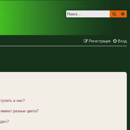
Поиск
Ра
Регистрация
Вход
ы
ступить в них?
 имеют разные цвета?
нда»?