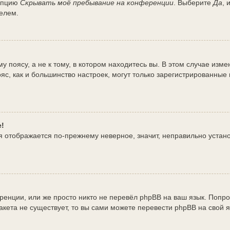
 опцию
Скрывать моё пребывание на конференции
. Выберите
Да
, 
елем.
поясу, а не к тому, в котором находитесь вы. В этом случае измен
 пояс, как и большинство настроек, могут только зарегистрированны
е!
мя отображается по-прежнему неверное, значит, неправильно уста
енции, или же просто никто не перевёл phpBB на ваш язык. Попро
 пакета не существует, то вы сами можете перевести phpBB на сво